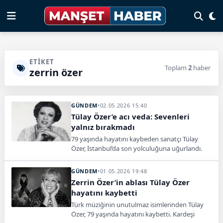
ETIKET
Toplam
2
haber
zerrin özer
GÜNDEM
•
02.05.2026 15:40
Tülay Özer’e acı veda: Sevenleri
yalnız bırakmadı
79 yaşında hayatını kaybeden sanatçı Tülay
Özer, İstanbul’da son yolculuğuna uğurlandı.
Ailesi, dostları ve sevenleri törende duygusal
anlar yaşadı.
GÜNDEM
•
01.05.2026 19:48
Zerrin Özer’in ablası Tülay Özer
hayatını kaybetti
Türk müziğinin unutulmaz isimlerinden Tülay
Özer, 79 yaşında hayatını kaybetti. Kardeşi