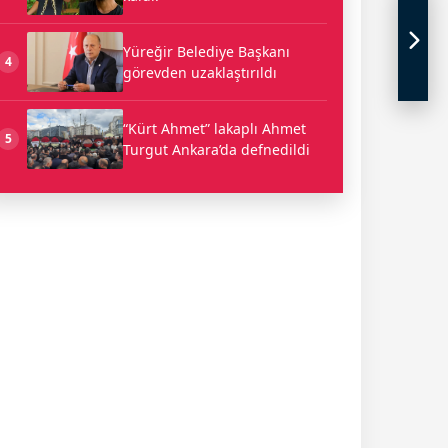
Yüreğir Belediye Başkanı
4
görevden uzaklaştırıldı
“Kürt Ahmet” lakaplı Ahmet
5
Turgut Ankara’da defnedildi