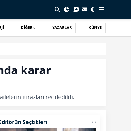
Jİ
DİĞER
YAZARLAR
KÜNYE
ında karar
lelerin itirazları reddedildi.
Editörün Seçtikleri