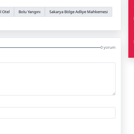
l Otel
Bolu Yangını
Sakarya Bölge Adliye Mahkemesi
0 yorum