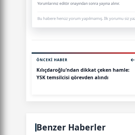
Yorumlarınız editör onayından sonra yayına alınır.
Bu habere henüz yorum yapılmamış. İlk yorumu siz yaz
ÖNCEKI HABER
Kılıçdaroğlu’ndan dikkat çeken hamle:
YSK temsilcisi görevden alındı
Benzer Haberler