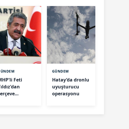
GÜNDEM
GÜNDEM
MHP'li Feti
Hatay’da dronlu
Yıldız'dan
uyuşturucu
çerçeve
operasyonu
yasa değerlendirmesi:
Dünyadan
örnekler verdi