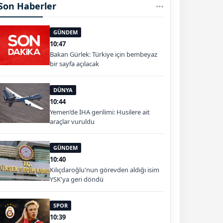
Son Haberler
GÜNDEM
10:47
Bakan Gürlek: Türkiye için bembeyaz
bir sayfa açılacak
DÜNYA
10:44
Yemen’de İHA gerilimi: Husilere ait
araçlar vuruldu
GÜNDEM
10:40
Kılıçdaroğlu'nun görevden aldığı isim
YSK'ya geri döndü
SPOR
10:39