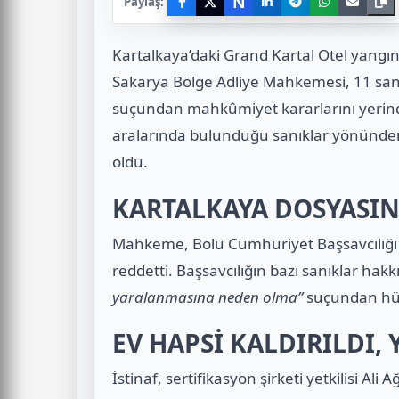
N
Paylaş:
Kartalkaya’daki Grand Kartal Otel yangını
Sakarya Bölge Adliye Mahkemesi, 11 san
suçundan mahkûmiyet kararlarını yerinde
aralarında bulunduğu sanıklar yönünd
oldu.
KARTALKAYA DOSYASIN
Mahkeme, Bolu Cumhuriyet Başsavcılığı il
reddetti. Başsavcılığın bazı sanıklar hak
yaralanmasına neden olma”
suçundan hük
EV HAPSİ KALDIRILDI, 
İstinaf, sertifikasyon şirketi yetkilisi Al