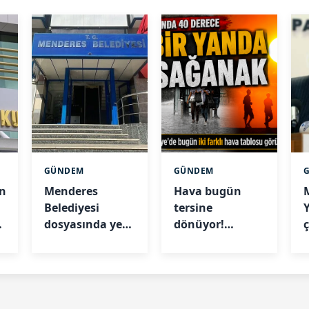
GÜNDEM
GÜNDEM
un
Menderes
Hava bugün
Belediyesi
tersine
i
dosyasında yeni
dönüyor!
aşama:
Sağanak ve çöl
Şüpheliler
tozu aynı anda
adliyede