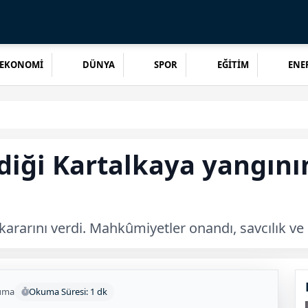
EKONOMİ
DÜNYA
SPOR
EĞİTİM
ENER
rdiği Kartalkaya yangın
ararını verdi. Mahkûmiyetler onandı, savcılık ve ai
uma
Okuma Süresi: 1 dk