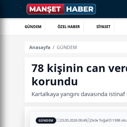
GÜNDEM
ÖZEL HABER
SİYASET
Anasayfa
GÜNDEM
78 kişinin can ve
korundu
Kartalkaya yangını davasında istinaf k
23.05.2026 00:49
Dicle Toğal
1398 ok
GÜNDEM