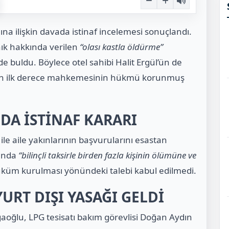
na ilişkin davada istinaf incelemesi sonuçlandı.
ık hakkında verilen
“olası kastla öldürme”
 buldu. Böylece otel sahibi Halit Ergül’ün de
en ilk derece mahkemesinin hükmü korunmuş
DA İSTİNAF KARARI
e aile yakınlarının başvurularını esastan
kında
“bilinçli taksirle birden fazla kişinin ölümüne ve
üm kurulması yönündeki talebi kabul edilmedi.
YURT DIŞI YASAĞI GELDİ
i Ağaoğlu, LPG tesisatı bakım görevlisi Doğan Aydın