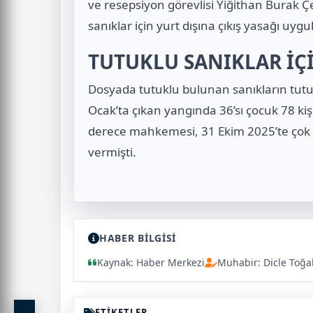
ve resepsiyon görevlisi Yiğithan Burak Çe
sanıklar için yurt dışına çıkış yasağı uyg
TUTUKLU SANIKLAR İÇ
Dosyada tutuklu bulunan sanıkların tutu
Ocak’ta çıkan yangında 36’sı çocuk 78 kişi
derece mahkemesi, 31 Ekim 2025’te çok s
vermişti.
HABER BİLGİSİ
Kaynak: Haber Merkezi
Muhabir: Dicle Toğa
ETİKETLER