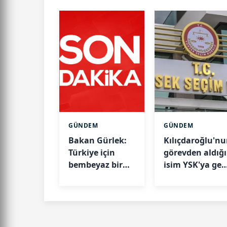
GÜNDEM
GÜNDEM
Bakan Gürlek:
Kılıçdaroğlu'n
Türkiye için
görevden aldığı
bembeyaz bir
isim YSK'ya ger
sayfa açılacak
döndü