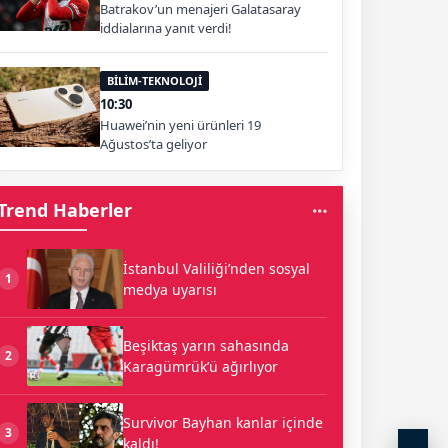
Batrakov’un menajeri Galatasaray
iddialarına yanıt verdi!
BİLİM-TEKNOLOJİ
10:30
Huawei’nin yeni ürünleri 19
Ağustos’ta geliyor
Trend Haberler
İstanbul Valiliği’nden sosyal
1
medya uyarısı
Beşiktaş yarın sahasında
2
Karagümrük’ü ağırlıyor
Survivor Bayhan kanlar içinde
3
kaldı!