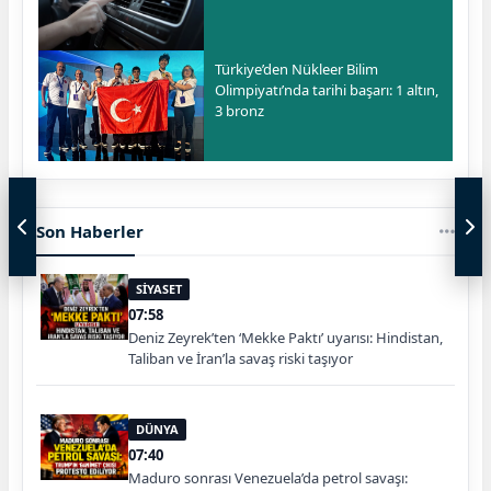
Türkiye’den Nükleer Bilim
Olimpiyatı’nda tarihi başarı: 1 altın,
3 bronz
Son Haberler
SİYASET
07:58
Deniz Zeyrek’ten ‘Mekke Paktı’ uyarısı: Hindistan,
Taliban ve İran’la savaş riski taşıyor
DÜNYA
07:40
Maduro sonrası Venezuela’da petrol savaşı: