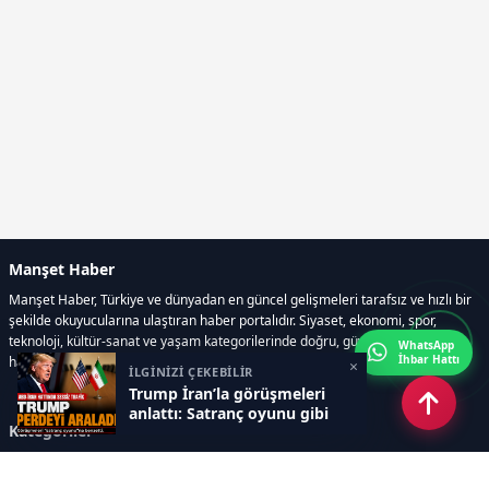
Manşet Haber
Manşet Haber, Türkiye ve dünyadan en güncel gelişmeleri tarafsız ve hızlı bir
şekilde okuyucularına ulaştıran haber portalıdır. Siyaset, ekonomi, spor,
teknoloji, kültür-sanat ve yaşam kategorilerinde doğru, güvenilir ve anlık
WhatsApp
İhbar Hattı
haberler sunar.
×
İLGİNİZİ ÇEKEBİLİR
Trump İran’la görüşmeleri
anlattı: Satranç oyunu gibi
Kategoriler
GÜNDEM
ÖZEL HABER