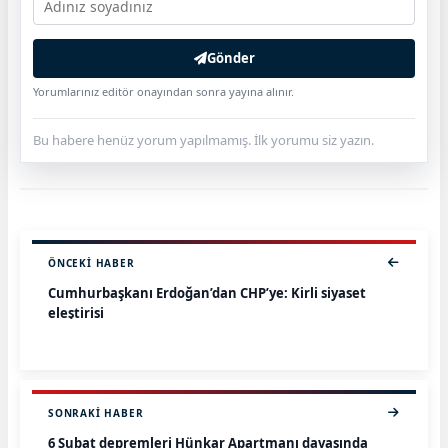
Gönder
Yorumlarınız editör onayından sonra yayına alınır.
Bu habere henüz yorum yapılmamış. İlk yorumu siz yazın.
ÖNCEKI HABER
Cumhurbaşkanı Erdoğan’dan CHP’ye: Kirli siyaset
eleştirisi
SONRAKI HABER
6 Şubat depremleri Hünkar Apartmanı davasında