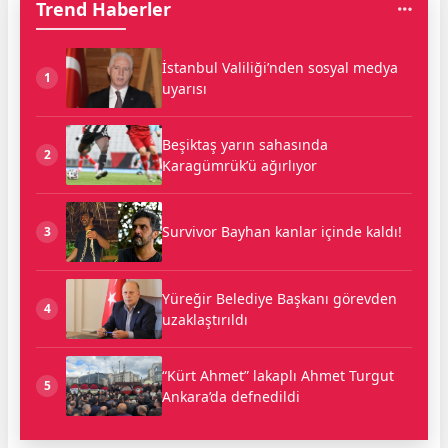
Trend Haberler
İstanbul Valiliği’nden sosyal medya
1
uyarısı
Beşiktaş yarın sahasında
2
Karagümrük’ü ağırlıyor
Survivor Bayhan kanlar içinde kaldı!
3
Yüreğir Belediye Başkanı görevden
4
uzaklaştırıldı
“Kürt Ahmet” lakaplı Ahmet Turgut
5
Ankara’da defnedildi