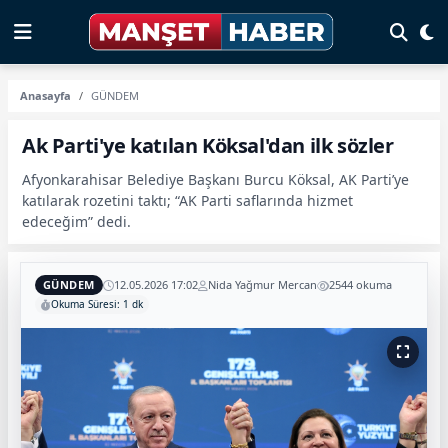
Anasayfa
GÜNDEM
Ak Parti'ye katılan Köksal'dan ilk sözler
Afyonkarahisar Belediye Başkanı Burcu Köksal, AK Parti’ye
katılarak rozetini taktı; “AK Parti saflarında hizmet
edeceğim” dedi.
GÜNDEM
12.05.2026 17:02
Nida Yağmur Mercan
2544 okuma
Okuma Süresi: 1 dk