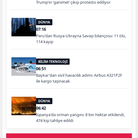
Trump’ın ‘ganimet’ çıkışı protesto ediliyor
DÜNYA
07:16
Peru'dan Rusya-Ukrayna Savaşı bilançosu: 11 ölü,
114 kayıp
BİLİM-TEKNOLOJİ
06:51
Baykar'dan sivil havacılık adımı: Airbus A321P2F
ile kargo taşınacak
DÜNYA
06:42
İspanya'da orman yangını: 8 bin hektar etkilendi,
474 kişi tahliye edildi