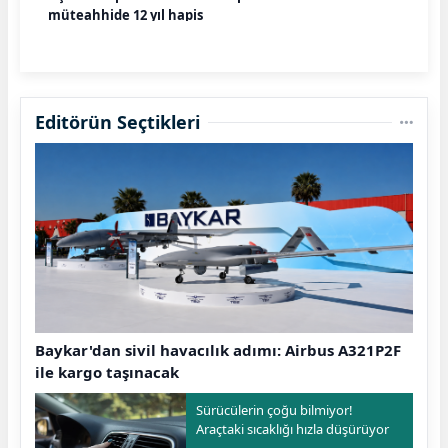
müteahhide 12 yıl hapis
Editörün Seçtikleri
Baykar'dan sivil havacılık adımı: Airbus A321P2F
ile kargo taşınacak
Sürücülerin çoğu bilmiyor!
Araçtaki sıcaklığı hızla düşürüyor