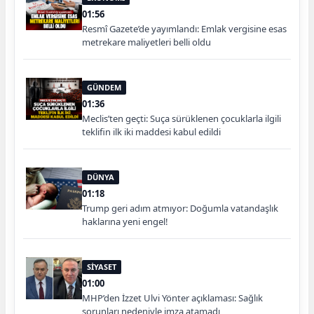
01:56
Resmî Gazete’de yayımlandı: Emlak vergisine esas
metrekare maliyetleri belli oldu
GÜNDEM
01:36
Meclis’ten geçti: Suça sürüklenen çocuklarla ilgili
teklifin ilk iki maddesi kabul edildi
DÜNYA
01:18
Trump geri adım atmıyor: Doğumla vatandaşlık
haklarına yeni engel!
SİYASET
01:00
MHP’den İzzet Ulvi Yönter açıklaması: Sağlık
sorunları nedeniyle imza atamadı