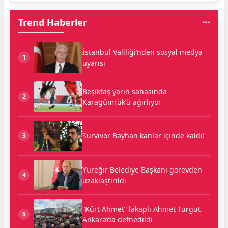
Trend Haberler
İstanbul Valiliği’nden sosyal medya
1
uyarısı
Beşiktaş yarın sahasında
2
Karagümrük’ü ağırlıyor
Survivor Bayhan kanlar içinde kaldı!
3
Yüreğir Belediye Başkanı görevden
4
uzaklaştırıldı
“Kürt Ahmet” lakaplı Ahmet Turgut
5
Ankara’da defnedildi