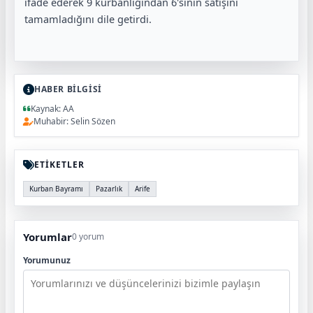
ifade ederek 9 kurbanlığından 6'sının satışını
tamamladığını dile getirdi.
HABER BİLGİSİ
Kaynak: AA
Muhabir: Selin Sözen
ETİKETLER
Kurban Bayramı
Pazarlık
Arife
Yorumlar
0 yorum
Yorumunuz