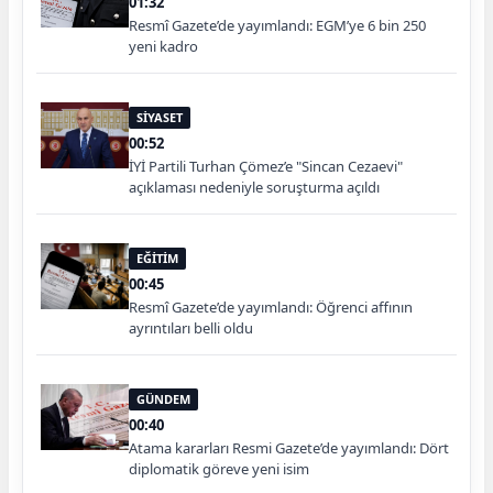
01:32
Resmî Gazete’de yayımlandı: EGM’ye 6 bin 250
yeni kadro
SİYASET
00:52
İYİ Partili Turhan Çömez’e "Sincan Cezaevi"
açıklaması nedeniyle soruşturma açıldı
EĞİTİM
00:45
Resmî Gazete’de yayımlandı: Öğrenci affının
ayrıntıları belli oldu
GÜNDEM
00:40
Atama kararları Resmi Gazete’de yayımlandı: Dört
diplomatik göreve yeni isim