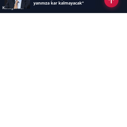
yanınıza kar kalmayacak"
Kategoriler
GÜNDEM
ÖZEL HABER
SİYASET
EKONOMİ
DÜNYA
SPOR
EĞİTİM
ENERJİ
DİĞER
MANŞET
SAĞLIK
MAGAZİN
BİLİM-TEKNOLOJİ
KÜLTÜR-SANAT
SEKTÖREL SİTELERİMİZ
YAZARLAR
KÜNYE
Sayfalar
AÇIK RIZA METNİ
ÇEREZ POLİTİKASI
AYDINLATMA METNİ
VERİ İHLALİ PROSEDÜRÜ