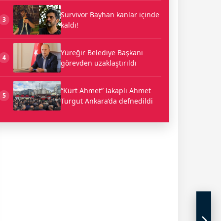
Survivor Bayhan kanlar içinde
3
kaldı!
Yüreğir Belediye Başkanı
4
görevden uzaklaştırıldı
“Kürt Ahmet” lakaplı Ahmet
5
Turgut Ankara’da defnedildi