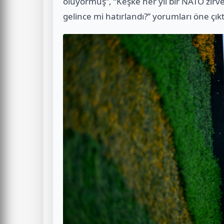
oluyormuş”, “Keşke her yıl bir NATO zirves
gelince mi hatırlandı?” yorumları öne çıkt