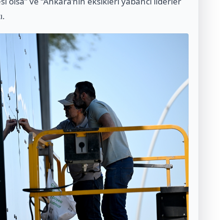
i olsa” ve “Ankara’nın eksikleri yabancı liderler
ı.