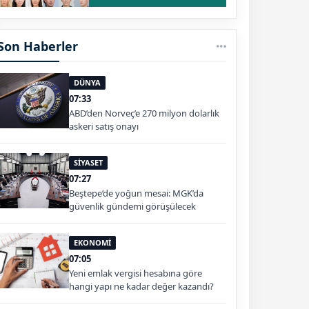
Son Haberler
DÜNYA
07:33
ABD’den Norveç’e 270 milyon dolarlık
askeri satış onayı
SİYASET
07:27
Beştepe’de yoğun mesai: MGK’da
güvenlik gündemi görüşülecek
EKONOMİ
07:05
Yeni emlak vergisi hesabına göre
hangi yapı ne kadar değer kazandı?