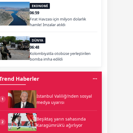
EKONOMİ
06:59
Fırat Havzası için milyon dolarlık
hamle! İmzalar atıldı
DÜNYA
06:48
Kolombiya’da otobüse yerleştirilen
bomba imha edildi
Trend Haberler
İstanbul Valiliği’nden sosyal
1
medya uyarısı
Beşiktaş yarın sahasında
2
Karagümrük’ü ağırlıyor