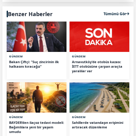
Benzer Haberler
Tümünü Gör
GÜNDEM
GÜNDEM
Bakan Çiftçi: "Suç zincirinin ilk
Arnavutköy'de otobüs kazası:
halkasını kıracağız"
İETT otobüsüne çarpan araçta
yaralılar var
GÜNDEM
GÜNDEM
BAYDER’den ilaçsız tedavi modeli:
Sahillerde vatandaşın erişimini
Bağımlılara yeni bir yaşam
artıracak düzenleme
umudu