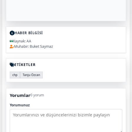
HABER BİLGİSİ
Kaynak: AA
Muhabir: Buket Saymaz
ETİKETLER
chp
Tanju Özcan
Yorumlar
0 yorum
Yorumunuz