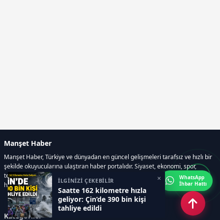
Manşet Haber
Manşet Haber, Türkiye ve dünyadan en güncel gelişmeleri tarafsız ve hızlı bir
şekilde okuyucularına ulaştıran haber portalıdır. Siyaset, ekonomi, spor,
teknoloji, kültür-sanat ve yaşam kategorilerinde doğru, güvenilir ve anlık
×
WhatsApp
İLGİNİZİ ÇEKEBİLİR
İhbar Hattı
haberler sunar.
Saatte 162 kilometre hızla
geliyor: Çin’de 390 bin kişi
tahliye edildi
Kategoriler