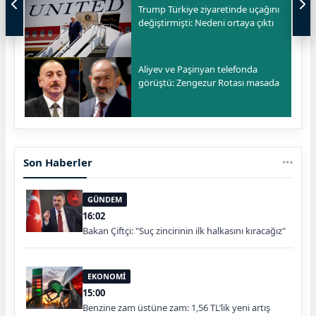
Trump Türkiye ziyaretinde uçağını
değiştirmişti: Nedeni ortaya çıktı
Aliyev ve Paşinyan telefonda
görüştü: Zengezur Rotası masada
Son Haberler
GÜNDEM
16:02
Bakan Çiftçi: "Suç zincirinin ilk halkasını kıracağız"
EKONOMİ
15:00
Benzine zam üstüne zam: 1,56 TL’lik yeni artış