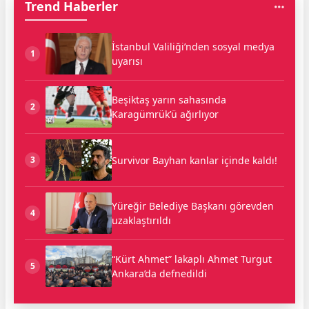
Trend Haberler
İstanbul Valiliği’nden sosyal medya
1
uyarısı
Beşiktaş yarın sahasında
2
Karagümrük’ü ağırlıyor
Survivor Bayhan kanlar içinde kaldı!
3
Yüreğir Belediye Başkanı görevden
4
uzaklaştırıldı
“Kürt Ahmet” lakaplı Ahmet Turgut
5
Ankara’da defnedildi