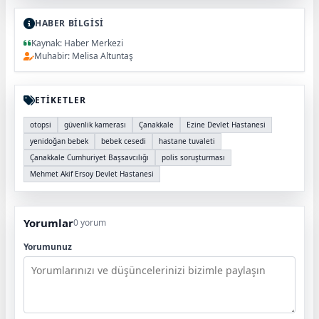
HABER BİLGİSİ
Kaynak: Haber Merkezi
Muhabir: Melisa Altuntaş
ETİKETLER
otopsi
güvenlik kamerası
Çanakkale
Ezine Devlet Hastanesi
yenidoğan bebek
bebek cesedi
hastane tuvaleti
Çanakkale Cumhuriyet Başsavcılığı
polis soruşturması
Mehmet Akif Ersoy Devlet Hastanesi
Yorumlar
0 yorum
Yorumunuz