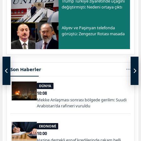
Trump Türkiye ziyaretinde uçağını
değiştirmişti: Nedeni ortaya çıktı
Aliyev ve Paşinyan telefonda
görüştü: Zengezur Rotası masada
Son Haberler
DÜNYA
10:08
Mekke Anlaşması sonrası bölgede gerilim: Suudi
Arabistan'da rafineri vuruldu
EKONOMİ
10:00
Hazine destekli esnaf kredilerinde rakam belli