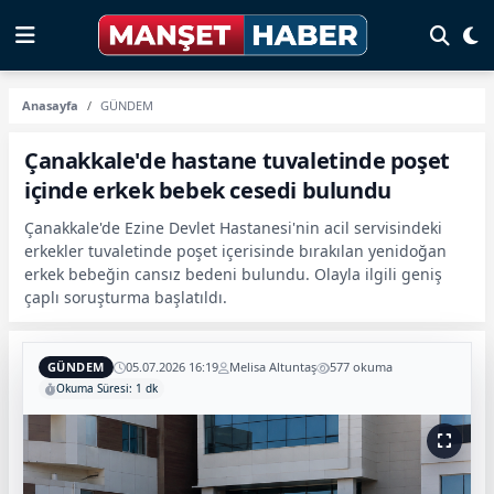
Anasayfa
GÜNDEM
Çanakkale'de hastane tuvaletinde poşet
içinde erkek bebek cesedi bulundu
Çanakkale'de Ezine Devlet Hastanesi'nin acil servisindeki
erkekler tuvaletinde poşet içerisinde bırakılan yenidoğan
erkek bebeğin cansız bedeni bulundu. Olayla ilgili geniş
çaplı soruşturma başlatıldı.
GÜNDEM
05.07.2026 16:19
Melisa Altuntaş
577 okuma
Okuma Süresi: 1 dk