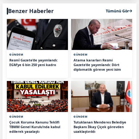
Benzer Haberler
Tümünü Gör
GÜNDEM
GÜNDEM
Resmî Gazete’de yayımlandı:
Atama kararları Resmi
EGM’ye 6 bin 250 yeni kadro
Gazete’de yayımlandı: Dört
diplomatik göreve yeni isim
GÜNDEM
GÜNDEM
Çocuk Koruma Kanunu Teklifi
Tutuklanan Menderes Belediye
TBMM Genel Kurulu’nda kabul
Başkanı İlkay Çiçek görevden
edilerek yasalaştı
uzaklaştırıldı