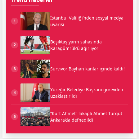
İstanbul Valiliği’nden sosyal medya
1
uyarısı
Beşiktaş yarın sahasında
2
Karagümrük’ü ağırlıyor
Survivor Bayhan kanlar içinde kaldı!
3
Yüreğir Belediye Başkanı görevden
4
uzaklaştırıldı
“Kürt Ahmet” lakaplı Ahmet Turgut
5
Ankara’da defnedildi