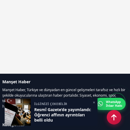
Manşet Haber
Manşet Haber, Türkiye ve dünyadan en güncel gelişmeleri tarafsız ve hızlı bir
şekilde okuyucularına ulaştıran haber portalıdır. Siyaset, ekonomi, spor,
teknoloji, kültür-sanat ve yaşam kategorilerinde doğru, güvenilir ve anlık
×
WhatsApp
İLGİNİZİ ÇEKEBİLİR
İhbar Hattı
haberler sunar.
Resmî Gazete’de yayımlandı:
Öğrenci affının ayrıntıları
belli oldu
Kategoriler