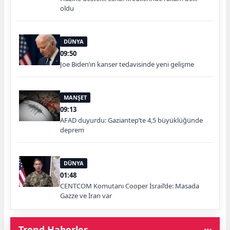
oldu
DÜNYA
09:50
Joe Biden’ın kanser tedavisinde yeni gelişme
MANŞET
09:13
AFAD duyurdu: Gaziantep’te 4,5 büyüklüğünde
deprem
DÜNYA
01:48
CENTCOM Komutanı Cooper İsrail’de: Masada
Gazze ve İran var
Trend Haberler