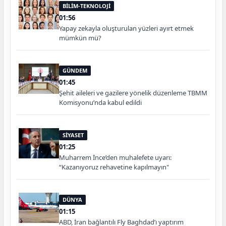
BİLİM-TEKNOLOJİ
01:56
Yapay zekayla oluşturulan yüzleri ayırt etmek
mümkün mü?
GÜNDEM
01:45
Şehit aileleri ve gazilere yönelik düzenleme TBMM
Komisyonu’nda kabul edildi
SİYASET
01:25
Muharrem İnce’den muhalefete uyarı:
“Kazanıyoruz rehavetine kapılmayın"
DÜNYA
01:15
ABD, İran bağlantılı Fly Baghdad’ı yaptırım