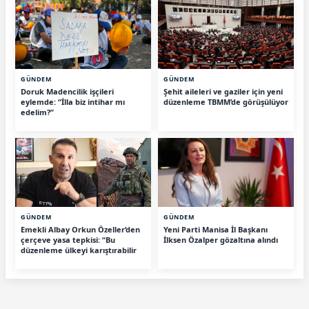
GÜNDEM
GÜNDEM
Doruk Madencilik işçileri
Şehit aileleri ve gaziler için yeni
eylemde: “İlla biz intihar mı
düzenleme TBMM’de görüşülüyor
edelim?”
GÜNDEM
GÜNDEM
Emekli Albay Orkun Özeller’den
Yeni Parti Manisa İl Başkanı
çerçeve yasa tepkisi: “Bu
İlksen Özalper gözaltına alındı
düzenleme ülkeyi karıştırabilir