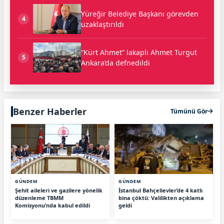
Yüreğir Belediye Başkanı görevden
4
uzaklaştırıldı
“Kürt Ahmet” lakaplı Ahmet Turgut
5
Ankara’da defnedildi
Benzer Haberler
Tümünü Gör
GÜNDEM
GÜNDEM
Şehit aileleri ve gazilere yönelik
İstanbul Bahçelievler’de 4 katlı
düzenleme TBMM
bina çöktü: Valilikten açıklama
Komisyonu’nda kabul edildi
geldi