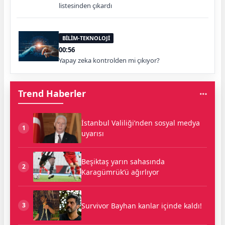
listesinden çıkardı
BİLİM-TEKNOLOJİ
00:56
Yapay zeka kontrolden mi çıkıyor?
Trend Haberler
İstanbul Valiliği’nden sosyal medya
1
uyarısı
Beşiktaş yarın sahasında
2
Karagümrük’ü ağırlıyor
Survivor Bayhan kanlar içinde kaldı!
3