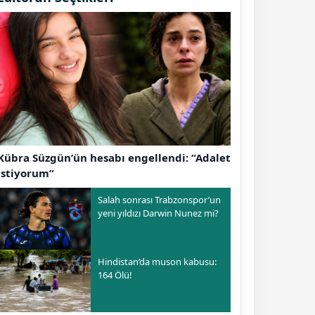
Kübra Süzgün’ün hesabı engellendi: “Adalet
istiyorum”
Salah sonrası Trabzonspor’un
yeni yıldızı Darwin Nunez mi?
Hindistan’da muson kabusu:
164 Ölü!