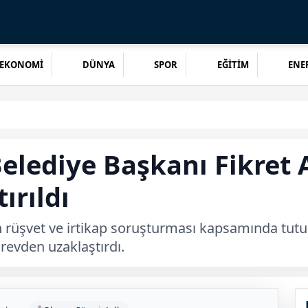
EKONOMİ
DÜNYA
SPOR
EĞİTİM
ENER
elediye Başkanı Fikret 
ırıldı
len rüşvet ve irtikap soruşturması kapsamında tu
revden uzaklaştırdı.