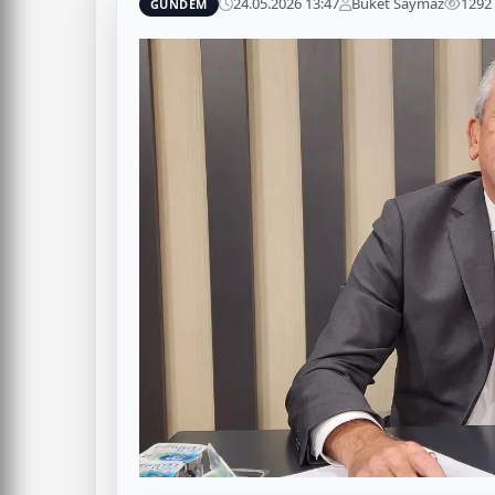
24.05.2026 13:47
Buket Saymaz
1292
GÜNDEM