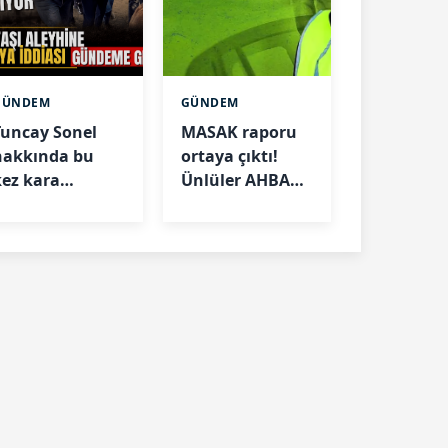
GÜNDEM
GÜNDEM
Tuncay Sonel
MASAK raporu
hakkında bu
ortaya çıktı!
kez kara
Ünlüler AHBAP'a
propaganda
ne kadar bağış
ddiası
yaptı?