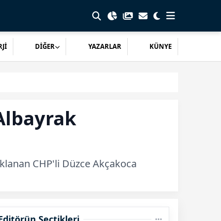
Jİ
DİĞER
YAZARLAR
KÜNYE
Albayrak
tuklanan CHP'li Düzce Akçakoca
Editörün Seçtikleri