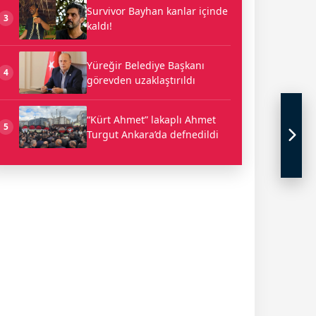
Survivor Bayhan kanlar içinde
3
kaldı!
Yüreğir Belediye Başkanı
4
görevden uzaklaştırıldı
“Kürt Ahmet” lakaplı Ahmet
5
Turgut Ankara’da defnedildi