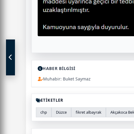
HABER BİLGİSİ
Muhabir: Buket Saymaz
ETİKETLER
chp
Düzce
fikret albayrak
Akçakoca Bel