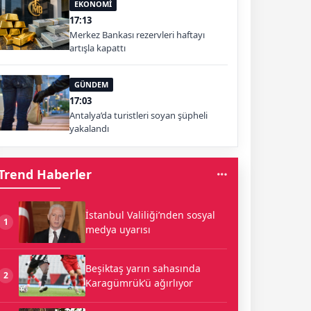
EKONOMİ
17:13
Merkez Bankası rezervleri haftayı
artışla kapattı
GÜNDEM
17:03
Antalya’da turistleri soyan şüpheli
yakalandı
Trend Haberler
İstanbul Valiliği’nden sosyal
1
medya uyarısı
Beşiktaş yarın sahasında
2
Karagümrük’ü ağırlıyor