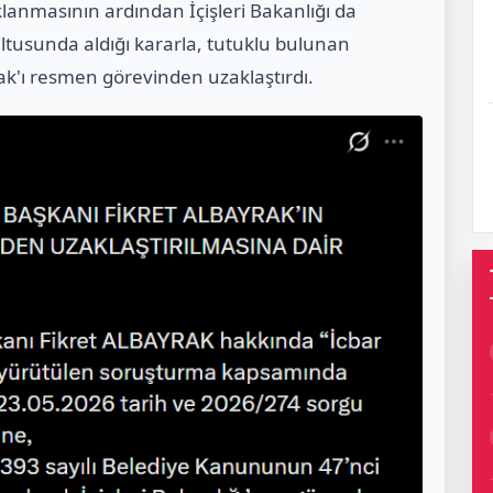
klanmasının ardından İçişleri Bakanlığı da
ltusunda aldığı kararla, tutuklu bulunan
ak'ı resmen görevinden uzaklaştırdı.