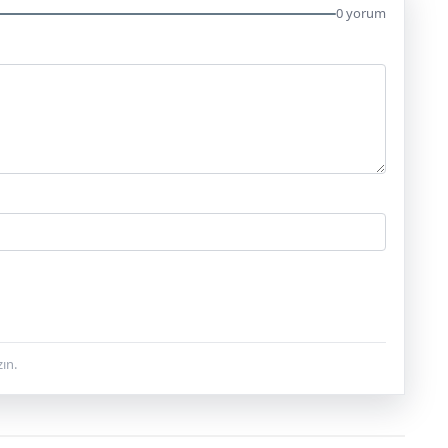
0 yorum
ın.