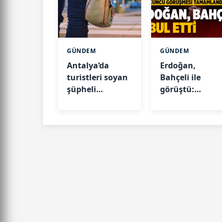
GÜNDEM
GÜNDEM
Antalya’da
Erdoğan,
turistleri soyan
Bahçeli ile
şüpheli
görüştü:
yakalandı
Gündem çerçev
yasa