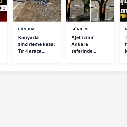
GÜNDEM
GÜNDEM
Konya’da
AJet İzmir-
zincirleme kaza:
Ankara
Tır 4 araca
seferinde
e
çarptı
işkence:
Yolcular 45
i
derece sıcakta
mahsur kaldı