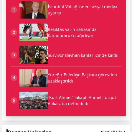
İstanbul Valiliği’nden sosyal medya
1
uyarısı
Beşiktaş yarın sahasında
2
Karagümrük’ü ağırlıyor
Survivor Bayhan kanlar içinde kaldı!
3
Yüreğir Belediye Başkanı görevden
4
uzaklaştırıldı
“Kürt Ahmet” lakaplı Ahmet Turgut
5
Ankara’da defnedildi