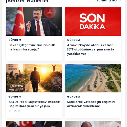
Benzer Haberler
Tümünü Gör
GÜNDEM
GÜNDEM
Bakan Çiftçi: "Suç zincirinin ilk
Arnavutköy'de otobüs kazası:
halkasını kıracağız"
İETT otobüsüne çarpan araçta
yaralılar var
GÜNDEM
GÜNDEM
BAYDER’den ilaçsız tedavi modeli:
Sahillerde vatandaşın erişimini
Bağımlılara yeni bir yaşam
artıracak düzenleme
umudu