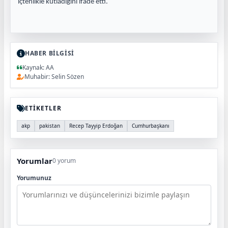
içtenlikle kutladığını ifade etti.
HABER BİLGİSİ
Kaynak: AA
Muhabir: Selin Sözen
ETİKETLER
akp
pakistan
Recep Tayyip Erdoğan
Cumhurbaşkanı
Yorumlar
0 yorum
Yorumunuz