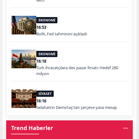
iletti
EKONOMİ
16:53
BofA, Fed tahminini açıkladı
EKONOMİ
16:18
Türk ihracatçılara dev pazar fırsatı: Hedef 280
milyon
SİYASET
16:16
Selahattin Demirtaş'tan çerçeve yasa mesajı
Trend Haberler