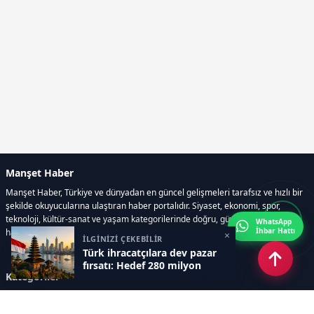
Manşet Haber
Manşet Haber, Türkiye ve dünyadan en güncel gelişmeleri tarafsız ve hızlı bir
şekilde okuyucularına ulaştıran haber portalıdır. Siyaset, ekonomi, spor,
teknoloji, kültür-sanat ve yaşam kategorilerinde doğru, güvenilir ve anlık
WhatsApp
İhbar Hattı
haberler sunar.
×
İLGİNİZİ ÇEKEBİLİR
Türk ihracatçılara dev pazar
fırsatı: Hedef 280 milyon
Kategoriler
GÜNDEM
ÖZEL HABER