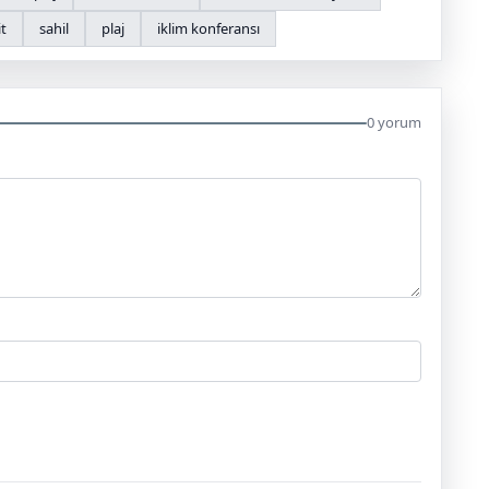
it
sahil
plaj
iklim konferansı
0 yorum