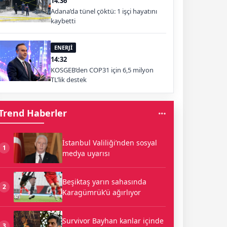
14:36
Adana’da tünel çöktü: 1 işçi hayatını
kaybetti
ENERJİ
14:32
KOSGEB’den COP31 için 6,5 milyon
TL’lik destek
Trend Haberler
İstanbul Valiliği’nden sosyal
1
medya uyarısı
Beşiktaş yarın sahasında
2
Karagümrük’ü ağırlıyor
Survivor Bayhan kanlar içinde
3