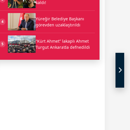
kaldı!
Yüreğir Belediye Başkanı
4
görevden uzaklaştırıldı
“Kürt Ahmet” lakaplı Ahmet
5
Turgut Ankara’da defnedildi