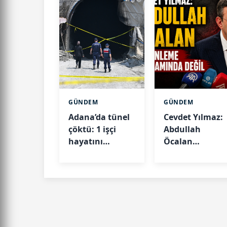
GÜNDEM
GÜNDEM
Adana’da tünel
Cevdet Yılmaz:
çöktü: 1 işçi
Abdullah
hayatını
Öcalan
kaybetti
düzenleme
kapsamında
değil