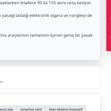
saklarken ihlallere 90 ila 135 avro ceza kesiyor.
yasağı taslağı elektronik sigara ve nargileyi de
aşıma araçlarının tamamını içeren geniş bir yasak
ün
nsız plaj
izmaritsiz sahil
Mavi Akdeniz İnisiyatifi