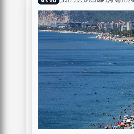
04.06.2026 09:35
Helin Aygün
1172 
GÜNDEM