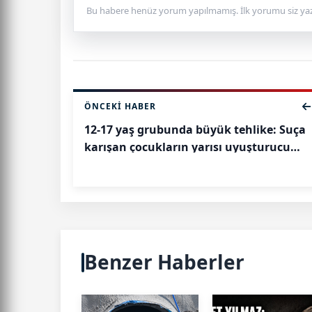
Bu habere henüz yorum yapılmamış. İlk yorumu siz yaz
ÖNCEKI HABER
12-17 yaş grubunda büyük tehlike: Suça
karışan çocukların yarısı uyuşturucu
kıskacında
Benzer Haberler