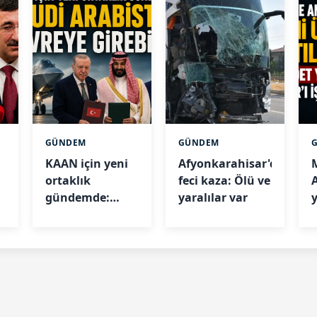
GÜNDEM
GÜNDEM
KAAN için yeni
Afyonkarahisar'da
ortaklık
feci kaza: Ölü ve
gündemde:
yaralılar var
Suudi Arabistan
k
devreye girebilir
Y
i