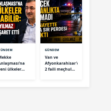
GÜNDEM
GÜNDEM
Mekke
Van ve
Anlaşması’na
Afyonkarahisar'daki
yeni ülkeler
2 faili meçhul
atılabilir:
cinayet çözüldü
ılmaz Mısır’ı
şaret etti