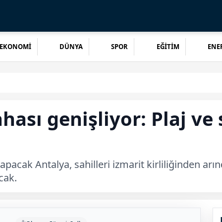
EKONOMİ
DÜNYA
SPOR
EĞİTİM
ENER
ası genişliyor: Plaj ve 
pacak Antalya, sahilleri izmarit kirliliğinden arı
cak.