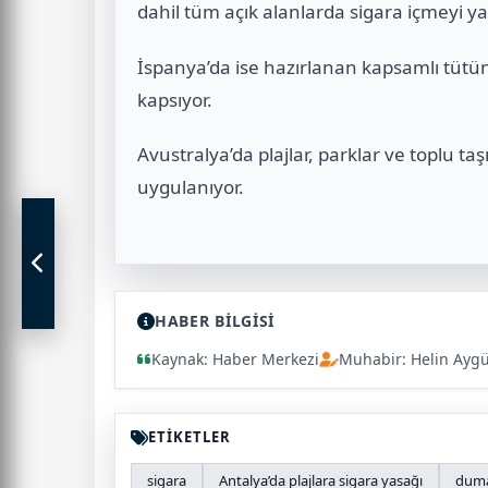
dahil tüm açık alanlarda sigara içmeyi ya
İspanya’da ise hazırlanan kapsamlı tütün 
kapsıyor.
Avustralya’da plajlar, parklar ve toplu t
uygulanıyor.
HABER BİLGİSİ
Kaynak: Haber Merkezi
Muhabir: Helin Ayg
ETİKETLER
sigara
Antalya’da plajlara sigara yasağı
duma