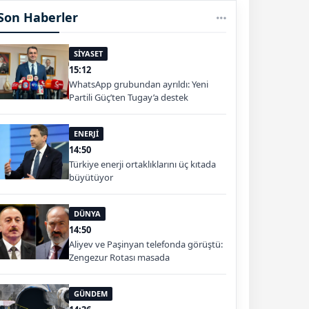
Son Haberler
SİYASET
15:12
WhatsApp grubundan ayrıldı: Yeni
Partili Güç’ten Tugay’a destek
ENERJİ
14:50
Türkiye enerji ortaklıklarını üç kıtada
büyütüyor
DÜNYA
14:50
Aliyev ve Paşinyan telefonda görüştü:
Zengezur Rotası masada
GÜNDEM