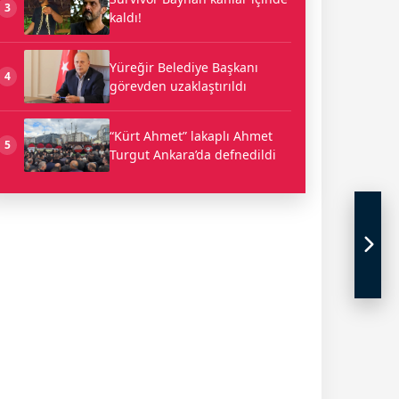
3
kaldı!
Yüreğir Belediye Başkanı
4
görevden uzaklaştırıldı
“Kürt Ahmet” lakaplı Ahmet
5
Turgut Ankara’da defnedildi