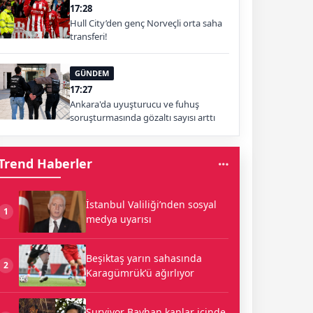
17:28
Hull City’den genç Norveçli orta saha
transferi!
GÜNDEM
17:27
Ankara'da uyuşturucu ve fuhuş
soruşturmasında gözaltı sayısı arttı
Trend Haberler
İstanbul Valiliği’nden sosyal
1
medya uyarısı
Beşiktaş yarın sahasında
2
Karagümrük’ü ağırlıyor
Survivor Bayhan kanlar içinde