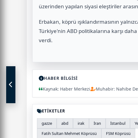
üzerinden yapılan siyasi eleştiriler arasın
Erbakan, köprü ışıklandırmasının yalnızc
Türkiye'nin ABD politikalarına karşı daha
verdi.
HABER BİLGİSİ
Kaynak: Haber Merkezi
Muhabir: Nahibe De
ETİKETLER
gazze
abd
irak
İran
İstanbul
Y
Fatih Sultan Mehmet Köprüsü
FSM Köprüsü