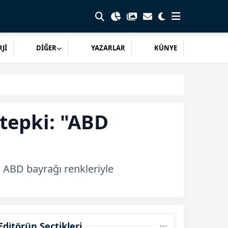
Jİ
DİĞER
YAZARLAR
KÜNYE
tepki: "ABD
 ABD bayrağı renkleriyle
Editörün Seçtikleri