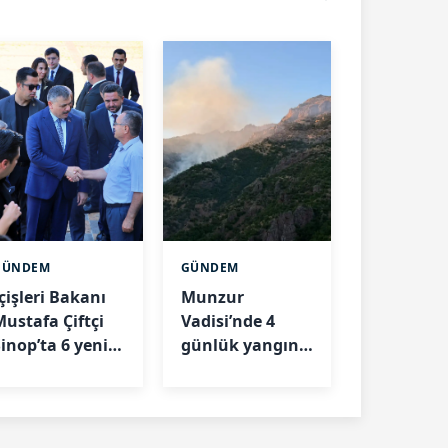
GÜNDEM
GÜNDEM
çişleri Bakanı
Munzur
Mustafa Çiftçi
Vadisi’nde 4
Sinop’ta 6 yeni
günlük yangın
esisi açıyor
mücadelesi
sona erdi