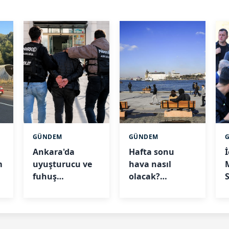
GÜNDEM
GÜNDEM
Ankara'da
Hafta sonu
İ
m
uyuşturucu ve
hava nasıl
fuhuş
olacak?
soruşturmasında
Meteoroloji
t
gözaltı sayısı
açıkladı
arttı