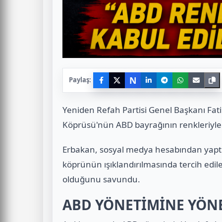
N
Paylaş:
Yeniden Refah Partisi Genel Başkanı Fat
Köprüsü'nün ABD bayrağının renkleriyle ı
Erbakan, sosyal medya hesabından yaptı
köprünün ışıklandırılmasında tercih edil
olduğunu savundu.
ABD YÖNETİMİNE YÖNE