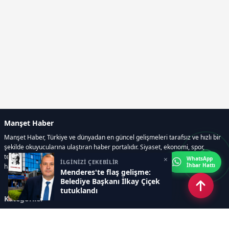
Manşet Haber
Manşet Haber, Türkiye ve dünyadan en güncel gelişmeleri tarafsız ve hızlı bir
şekilde okuyucularına ulaştıran haber portalıdır. Siyaset, ekonomi, spor,
teknoloji, kültür-sanat ve yaşam kategorilerinde doğru, güvenilir ve anlık
×
WhatsApp
İLGİNİZİ ÇEKEBİLİR
İhbar Hattı
haberler sunar.
Menderes'te flaş gelişme:
Belediye Başkanı İlkay Çiçek
tutuklandı
Kategoriler
GÜNDEM
ÖZEL HABER