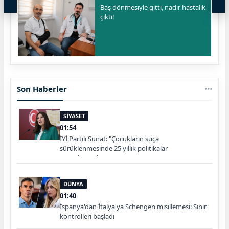
Baş dönmesiyle gitti, nadir hastalık
çıktı!
Son Haberler
SİYASET
01:54
İYİ Partili Sunat: "Çocukların suça
sürüklenmesinde 25 yıllık politikalar
sorgulanmalı"
DÜNYA
01:40
İspanya'dan İtalya'ya Schengen misillemesi: Sınır
kontrolleri başladı