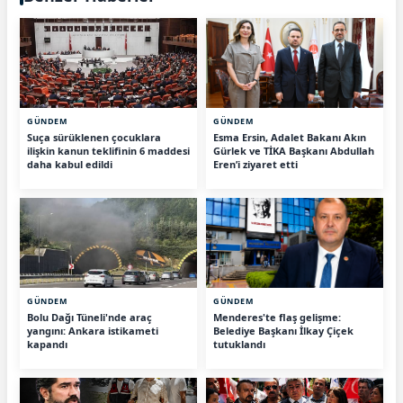
GÜNDEM
GÜNDEM
Suça sürüklenen çocuklara
Esma Ersin, Adalet Bakanı Akın
ilişkin kanun teklifinin 6 maddesi
Gürlek ve TİKA Başkanı Abdullah
daha kabul edildi
Eren’i ziyaret etti
GÜNDEM
GÜNDEM
Bolu Dağı Tüneli'nde araç
Menderes'te flaş gelişme:
yangını: Ankara istikameti
Belediye Başkanı İlkay Çiçek
kapandı
tutuklandı