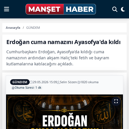
Anasayfa
GÜNDEM
Erdoğan cuma namazını Ayasofya'da kıldı
Cumhurbaşkanı Erdoğan, Ayasofya'da kıldığı cuma
namazının ardından akşam Haliç'teki fetih ve bayram
kutlamalarına katılacağını açıkladı.
GÜNDEM
29.05.2026 15:09
Selin Sözen
1820 okuma
Okuma Süresi: 1 dk