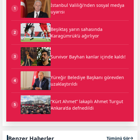
İstanbul Valiliği’nden sosyal medya
1
uyarısı
Beşiktaş yarın sahasında
2
Karagümrük’ü ağırlıyor
Survivor Bayhan kanlar içinde kaldı!
3
Yüreğir Belediye Başkanı görevden
4
uzaklaştırıldı
“Kürt Ahmet” lakaplı Ahmet Turgut
5
Ankara’da defnedildi
Benzer Haberler
Tümünü Gör