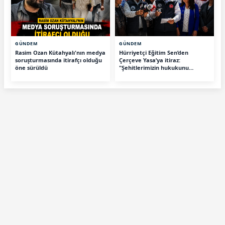
GÜNDEM
GÜNDEM
Rasim Ozan Kütahyalı'nın medya
Hürriyetçi Eğitim Sen’den
soruşturmasında itirafçı olduğu
Çerçeve Yasa’ya itiraz:
öne sürüldü
"Şehitlerimizin hukukunu
savunacağız"