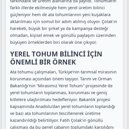
farkındalık ve üretim alanlarına da yayıldı. Tohumların
farklı illerde ekilmesiyle hem yerel üretim bilinci
güçleniyor hem de ata tohumlarının yeni kuşaklara
aktarılması için somut bir adım atılmış oluyor. Çolak’ın
hareketi, büyük bir şirket ya da kampanya desteği
olmadan, kişisel emek ve gönüllü paylaşım üzerinden
büyüyen örneklerden biri olarak öne çıkıyor.
YEREL TOHUM BİLİNCİ İÇİN
ÖNEMLİ BİR ÖRNEK
Ata tohumu çalışmaları, Türkiye’nin tarımsal mirasının
korunması açısından önem taşıyor. Tarım ve Orman
Bakanlığı’nın “Mirasımız Yerel Tohum” projesinde de
yerel tohumların toplanması, korunması ve geniş
kitlelere ulaştırılması hedefleniyor. Bakanlık projesi
kapsamında Anadolu’dan yerel tohumların toplandığı
ve bazı ata tohumlarının tescillenerek üretime
kazandırıldığı belirtiliyor. Fatih Çolak’ın gönüllü
çalışması da bu genel çabanın toplumdaki karşılığını