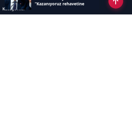
“Kazanıyoruz rehavetine
Kategoriler
kapılmayın"
GÜNDEM
ÖZEL HABER
SİYASET
EKONOMİ
DÜNYA
SPOR
EĞİTİM
ENERJİ
DİĞER
MANŞET
SAĞLIK
MAGAZİN
BİLİM-TEKNOLOJİ
KÜLTÜR-SANAT
SEKTÖREL SİTELERİMİZ
YAZARLAR
KÜNYE
Sayfalar
AÇIK RIZA METNİ
ÇEREZ POLİTİKASI
AYDINLATMA METNİ
VERİ İHLALİ PROSEDÜRÜ