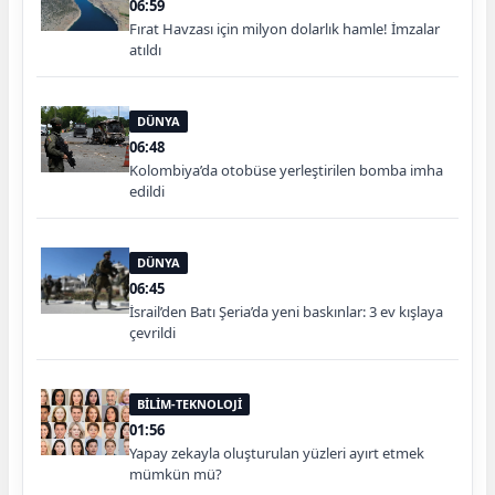
06:59
Fırat Havzası için milyon dolarlık hamle! İmzalar
atıldı
DÜNYA
06:48
Kolombiya’da otobüse yerleştirilen bomba imha
edildi
DÜNYA
06:45
İsrail’den Batı Şeria’da yeni baskınlar: 3 ev kışlaya
çevrildi
BİLİM-TEKNOLOJİ
01:56
Yapay zekayla oluşturulan yüzleri ayırt etmek
mümkün mü?