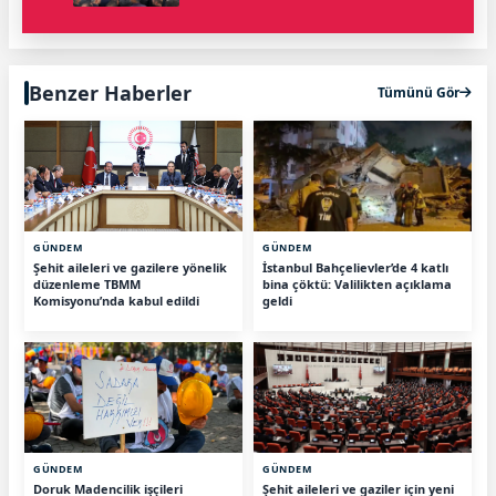
Benzer Haberler
Tümünü Gör
GÜNDEM
GÜNDEM
Şehit aileleri ve gazilere yönelik
İstanbul Bahçelievler’de 4 katlı
düzenleme TBMM
bina çöktü: Valilikten açıklama
Komisyonu’nda kabul edildi
geldi
GÜNDEM
GÜNDEM
Doruk Madencilik işçileri
Şehit aileleri ve gaziler için yeni