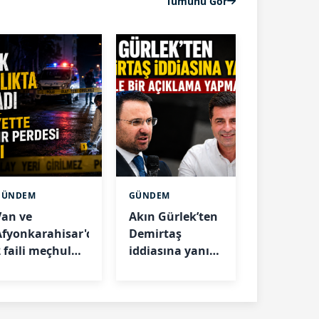
Tümünü Gör
GÜNDEM
GÜNDEM
Van ve
Akın Gürlek’ten
Afyonkarahisar'daki
Demirtaş
2 faili meçhul
iddiasına yanıt:
cinayet çözüldü
Böyle bir
açıklama
yapmadım