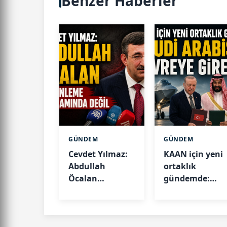
Benzer Haberler
GÜNDEM
GÜNDEM
Cevdet Yılmaz:
KAAN için yeni
Abdullah
ortaklık
Öcalan
gündemde:
düzenleme
Suudi Arabista
kapsamında
devreye girebili
değil