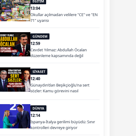
EĞİTİM
13:04
Okullar açılmadan velilere "CE" ve "EN
71" uyarısı
GÜNDEM
12:59
Cevdet Yılmaz: Abdullah Öcalan
düzenleme kapsamında değil
SİYASET
12:40
Günaydın’dan Beşikçioğlu’na sert
sözler: Kamu görevini nasıl
yapıyorsunuz?
DÜNYA
12:14
İspanya-İtalya gerilimi büyüdü: Sınır
kontrolleri devreye giriyor