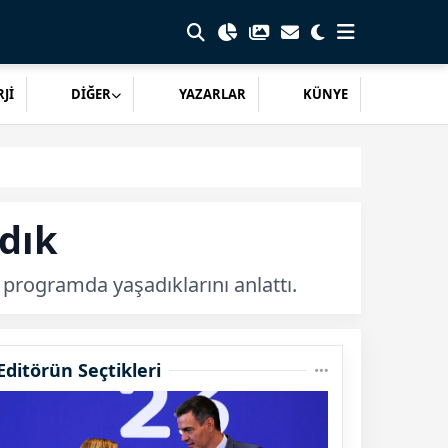
Jİ
DİĞER
YAZARLAR
KÜNYE
ldık
i programda yaşadıklarını anlattı.
Editörün Seçtikleri