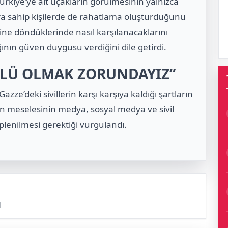
ürkiye’ye ait uçakların görülmesinin yalnızca
lara sahip kişilerde de rahatlama oluşturduğunu
erine döndüklerinde nasıl karşılanacaklarını
ğının güven duygusu verdiğini dile getirdi.
ÇLÜ OLMAK ZORUNDAYIZ”
zze’deki sivillerin karşı karşıya kaldığı şartların
stin meselesinin medya, sosyal medya ve sivil
lenilmesi gerektiği vurgulandı.
l