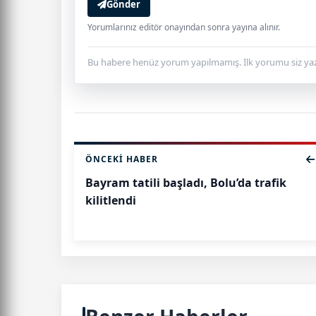
Gönder
Yorumlarınız editör onayından sonra yayına alınır.
Bu habere henüz yorum yapılmamış. İlk yorumu siz yaz
ÖNCEKI HABER
Bayram tatili başladı, Bolu’da trafik
kilitlendi