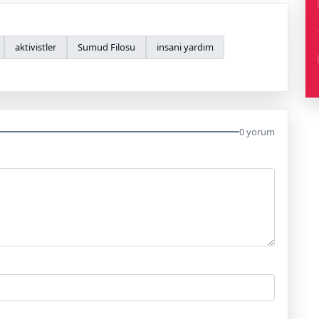
aktivistler
Sumud Filosu
insani yardım
0 yorum