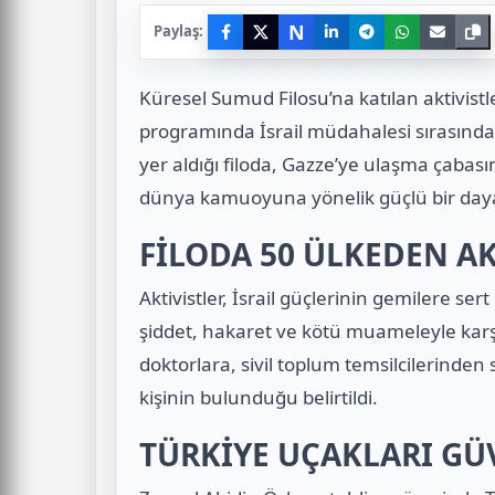
N
Paylaş:
Küresel Sumud Filosu’na katılan aktivist
programında İsrail müdahalesi sırasında 
yer aldığı filoda, Gazze’ye ulaşma çabas
dünya kamuoyuna yönelik güçlü bir daya
FİLODA 50 ÜLKEDEN AK
Aktivistler, İsrail güçlerinin gemilere s
şiddet, hakaret ve kötü muameleyle karşıl
doktorlara, sivil toplum temsilcilerinden
kişinin bulunduğu belirtildi.
TÜRKİYE UÇAKLARI G