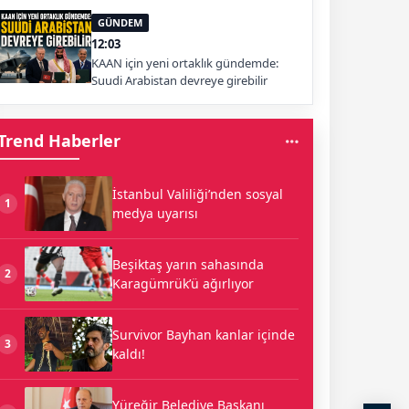
GÜNDEM
12:03
KAAN için yeni ortaklık gündemde:
Suudi Arabistan devreye girebilir
Trend Haberler
İstanbul Valiliği’nden sosyal
1
medya uyarısı
Beşiktaş yarın sahasında
2
Karagümrük’ü ağırlıyor
Survivor Bayhan kanlar içinde
3
kaldı!
Yüreğir Belediye Başkanı