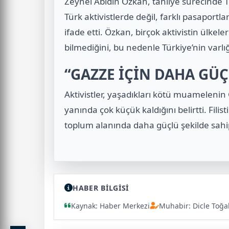
Zeynel Abidin Özkan, tahliye sürecinde T
Türk aktivistlerde değil, farklı pasaport
ifade etti. Özkan, birçok aktivistin ülkel
bilmediğini, bu nedenle Türkiye’nin varlı
“GAZZE İÇİN DAHA GÜ
Aktivistler, yaşadıkları kötü muamelenin Ga
yanında çok küçük kaldığını belirtti. Fili
toplum alanında daha güçlü şekilde sahip
HABER BİLGİSİ
Kaynak: Haber Merkezi
Muhabir: Dicle Toğa