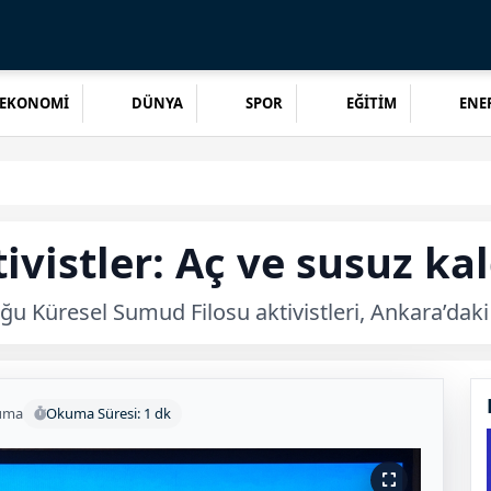
EKONOMİ
DÜNYA
SPOR
EĞİTİM
ENER
ivistler: Aç ve susuz ka
duğu Küresel Sumud Filosu aktivistleri, Ankara’dak
uma
Okuma Süresi: 1 dk