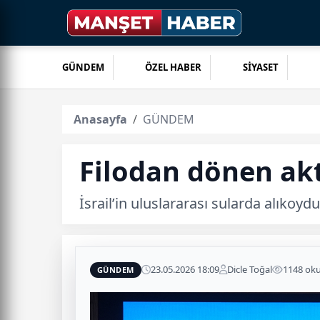
GÜNDEM
ÖZEL HABER
SİYASET
Anasayfa
GÜNDEM
Filodan dönen akt
İsrail’in uluslararası sularda alıkoy
23.05.2026 18:09
Dicle Toğal
1148 ok
GÜNDEM