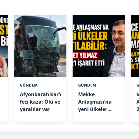
GÜNDEM
GÜNDEM
Afyonkarahisar'da
Mekke
feci kaza: Ölü ve
Anlaşması’na
yaralılar var
yeni ülkeler
n
katılabilir:
r
Yılmaz Mısır’ı
işaret etti