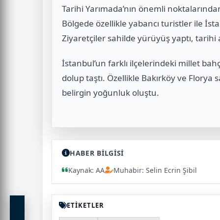
Tarihi Yarımada’nın önemli noktalarınd
Bölgede özellikle yabancı turistler ile İ
Ziyaretçiler sahilde yürüyüş yaptı, tarihi 
İstanbul’un farklı ilçelerindeki millet ba
dolup taştı. Özellikle Bakırköy ve Florya 
belirgin yoğunluk oluştu.
HABER BİLGİSİ
Kaynak: AA
Muhabir: Selin Ecrin Şibil
ETİKETLER