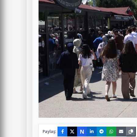
N
Paylaş: