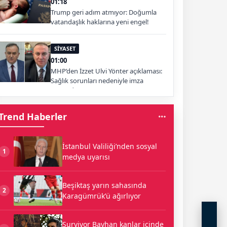
01:18
Trump geri adım atmıyor: Doğumla
vatandaşlık haklarına yeni engel!
SİYASET
01:00
MHP’den İzzet Ulvi Yönter açıklaması:
Sağlık sorunları nedeniyle imza
atamadı
Trend Haberler
İstanbul Valiliği’nden sosyal
1
medya uyarısı
Beşiktaş yarın sahasında
2
Karagümrük’ü ağırlıyor
Survivor Bayhan kanlar içinde