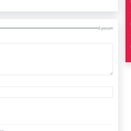
0 yorum
ın.