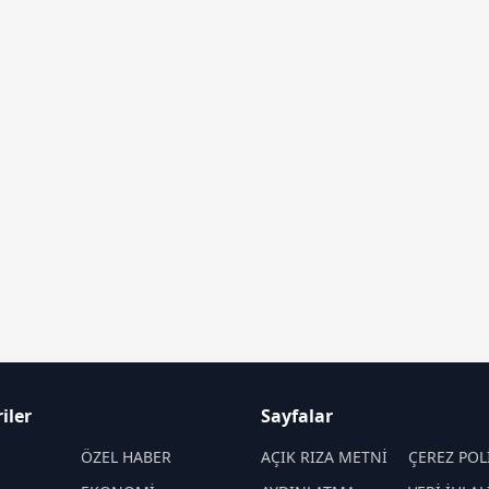
iler
Sayfalar
M
ÖZEL HABER
AÇIK RIZA METNİ
ÇEREZ POL