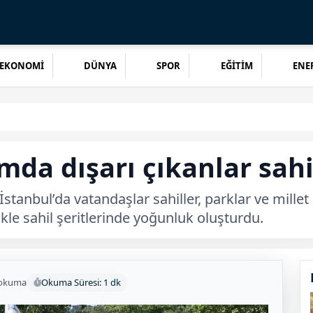
EKONOMİ
DÜNYA
SPOR
EĞİTİM
ENER
mda dışarı çıkanlar sahi
tanbul’da vatandaşlar sahiller, parklar ve millet
likle sahil şeritlerinde yoğunluk oluşturdu.
 okuma
Okuma Süresi: 1 dk