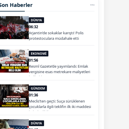
Son Haberler
DÜNYA
06:32
Arjantin’de sokaklar karıştı! Polis
protestoculara müdahale etti
EKONOMİ
01:56
Resmî Gazete’de yayımlandı: Emlak
vergisine esas metrekare maliyetleri
belli oldu
GÜNDEM
01:36
Meclis’ten geçti: Suça sürüklenen
çocuklarla ilgili teklifin ilk iki maddesi
kabul edildi
DÜNYA