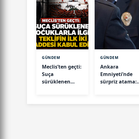
GÜNDEM
GÜNDEM
Meclis’ten geçti:
Ankara
Suça
Emniyeti’nde
sürüklenen
sürpriz atama:
çocuklarla ilgili
Barış Şengül
teklifin ilk iki
emniyet müdü
maddesi kabul
yardımcısı oldu
edildi