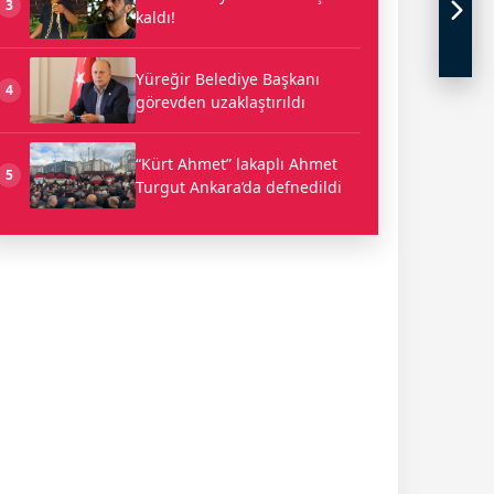
3
kaldı!
Yüreğir Belediye Başkanı
4
görevden uzaklaştırıldı
“Kürt Ahmet” lakaplı Ahmet
5
Turgut Ankara’da defnedildi