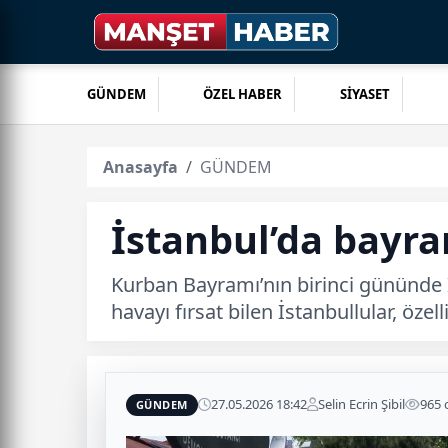
GÜNDEM
ÖZEL HABER
SİYASET
Anasayfa
GÜNDEM
İstanbul’da bayra
Kurban Bayramı’nın birinci gününde İs
havayı fırsat bilen İstanbullular, özel
27.05.2026 18:42
Selin Ecrin Şibil
965
GÜNDEM