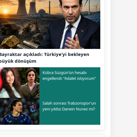
Bayraktar açıkladı: Türkiye’yi bekleyen
büyük dönüşüm
Kübra Süzgün’ün hesabı
engellendi: “Adalet istiyorum”
Salah sonrası Trabzonspor’un
yeni yıldızı Darwin Nunez mi?