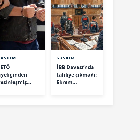
GÜNDEM
GÜNDEM
FETÖ
İBB Davası’nda
üyeliğinden
tahliye çıkmadı:
kesinleşmiş
Ekrem
hapis cezası
İmamoğlu ve 52
bulunan ihraç
kişinin
albay Kocaeli’de
tutukluluğu
yakalandı
sürecek