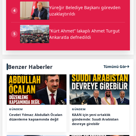
Yüreğir Belediye Başkanı görevden
4
uzaklaştırıldı
“Kürt Ahmet” lakaplı Ahmet Turgut
5
Ankara’da defnedildi
Benzer Haberler
Tümünü Gör
GÜNDEM
GÜNDEM
Cevdet Yılmaz: Abdullah Öcalan
KAAN için yeni ortaklık
düzenleme kapsamında değil
gündemde: Suudi Arabistan
devreye girebilir