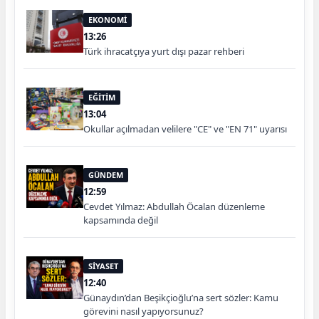
EKONOMİ
13:26
Türk ihracatçıya yurt dışı pazar rehberi
EĞİTİM
13:04
Okullar açılmadan velilere "CE" ve "EN 71" uyarısı
GÜNDEM
12:59
Cevdet Yılmaz: Abdullah Öcalan düzenleme
kapsamında değil
SİYASET
12:40
Günaydın’dan Beşikçioğlu’na sert sözler: Kamu
görevini nasıl yapıyorsunuz?