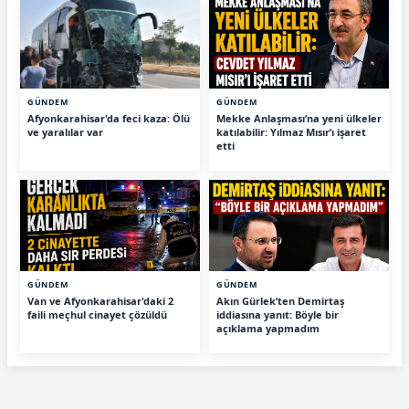
GÜNDEM
GÜNDEM
Afyonkarahisar'da feci kaza: Ölü
Mekke Anlaşması’na yeni ülkeler
ve yaralılar var
katılabilir: Yılmaz Mısır’ı işaret
etti
GÜNDEM
GÜNDEM
Van ve Afyonkarahisar'daki 2
Akın Gürlek’ten Demirtaş
faili meçhul cinayet çözüldü
iddiasına yanıt: Böyle bir
açıklama yapmadım