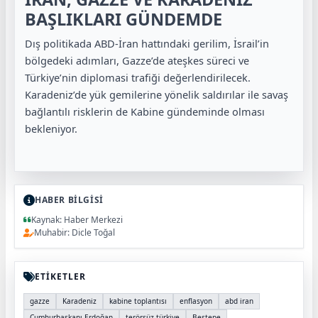
BAŞLIKLARI GÜNDEMDE
Dış politikada ABD-İran hattındaki gerilim, İsrail’in
bölgedeki adımları, Gazze’de ateşkes süreci ve
Türkiye’nin diplomasi trafiği değerlendirilecek.
Karadeniz’de yük gemilerine yönelik saldırılar ile savaş
bağlantılı risklerin de Kabine gündeminde olması
bekleniyor.
HABER BİLGİSİ
Kaynak: Haber Merkezi
Muhabir: Dicle Toğal
ETİKETLER
gazze
Karadeniz
kabine toplantısı
enflasyon
abd iran
Cumhurbaşkanı Erdoğan
terörsüz türkiye
Beştepe