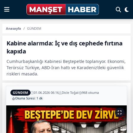
Anasayfa
GÜNDEM
Kabine alarmda: İç ve dış cephede fırtına
kapıda
Cumhurbaşkanlığı Kabinesi Beştepe’de toplanıyor. Ekonomi,
Terörsüz Türkiye, ABD-İran hattı ve Karadeniz’deki güvenlik
riskleri masada.
GÜNDEM
01.06.2026 06:16
Dicle Toğal
968 okuma
Okuma Süresi: 1 dk