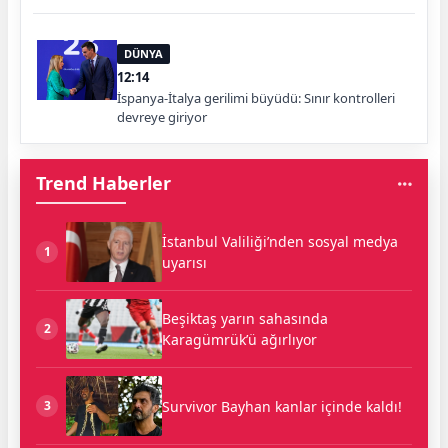
DÜNYA
12:14
İspanya-İtalya gerilimi büyüdü: Sınır kontrolleri
devreye giriyor
Trend Haberler
İstanbul Valiliği’nden sosyal medya
1
uyarısı
Beşiktaş yarın sahasında
2
Karagümrük’ü ağırlıyor
Survivor Bayhan kanlar içinde kaldı!
3