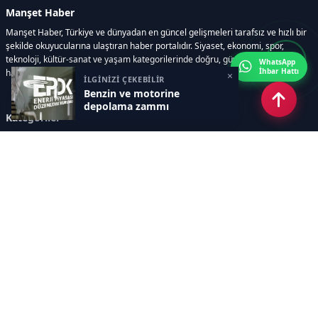
Manşet Haber
Manşet Haber, Türkiye ve dünyadan en güncel gelişmeleri tarafsız ve hızlı bir
şekilde okuyucularına ulaştıran haber portalıdır. Siyaset, ekonomi, spor,
teknoloji, kültür-sanat ve yaşam kategorilerinde doğru, güvenilir ve anlık
WhatsApp
İhbar Hattı
haberler sunar.
×
İLGİNİZİ ÇEKEBİLİR
Benzin ve motorine
depolama zammı
Kategoriler
GÜNDEM
ÖZEL HABER
SİYASET
EKONOMİ
DÜNYA
SPOR
EĞİTİM
ENERJİ
DİĞER
MANŞET
SAĞLIK
MAGAZİN
BİLİM-TEKNOLOJİ
KÜLTÜR-SANAT
SEKTÖREL SİTELERİMİZ
YAZARLAR