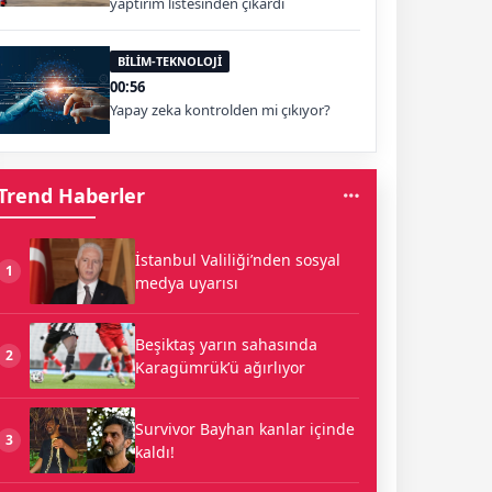
yaptırım listesinden çıkardı
BİLİM-TEKNOLOJİ
00:56
Yapay zeka kontrolden mi çıkıyor?
Trend Haberler
İstanbul Valiliği’nden sosyal
1
medya uyarısı
Beşiktaş yarın sahasında
2
Karagümrük’ü ağırlıyor
Survivor Bayhan kanlar içinde
3
kaldı!