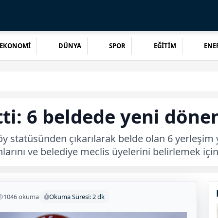
EKONOMİ
DÜNYA
SPOR
EĞİTİM
ENER
tti: 6 beldede yeni döne
 statüsünden çıkarılarak belde olan 6 yerleşim 
larını ve belediye meclis üyelerini belirlemek içi
1046 okuma
Okuma Süresi: 2 dk