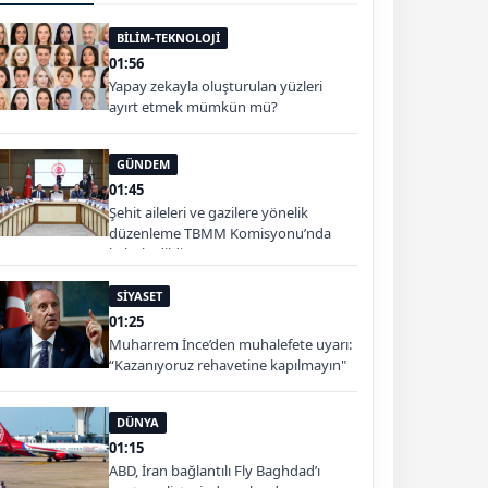
BİLİM-TEKNOLOJİ
01:56
Yapay zekayla oluşturulan yüzleri
ayırt etmek mümkün mü?
GÜNDEM
01:45
Şehit aileleri ve gazilere yönelik
düzenleme TBMM Komisyonu’nda
kabul edildi
SİYASET
01:25
Muharrem İnce’den muhalefete uyarı:
“Kazanıyoruz rehavetine kapılmayın"
DÜNYA
01:15
ABD, İran bağlantılı Fly Baghdad’ı