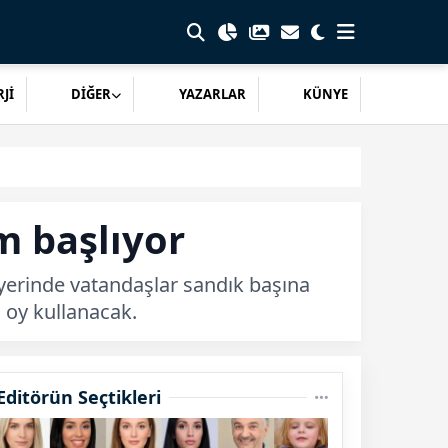
Jİ
DİĞER
YAZARLAR
KÜNYE
m başlıyor
yerinde vatandaşlar sandık başına
n oy kullanacak.
Editörün Seçtikleri