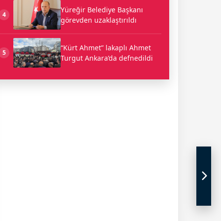
Yüreğir Belediye Başkanı
4
görevden uzaklaştırıldı
“Kürt Ahmet” lakaplı Ahmet
5
Turgut Ankara’da defnedildi