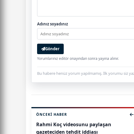
Adınız soyadınız
Gönder
Yorumlarınız editör onayından sonra yayına alınır.
Bu habere henüz yorum yapılmamış. İlk yorumu siz yaz
ÖNCEKI HABER
Rahmi Koç videosunu paylaşan
gazeteciden tehdit iddiası