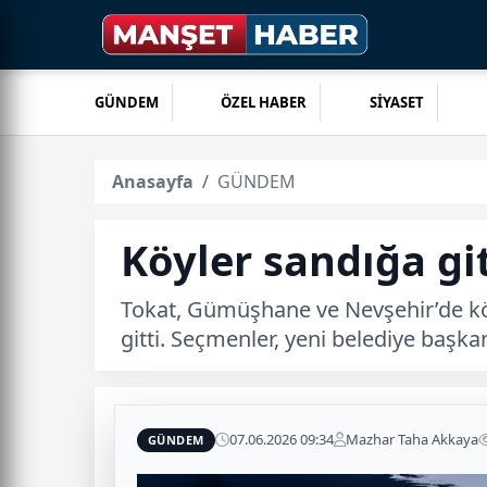
GÜNDEM
ÖZEL HABER
SİYASET
Anasayfa
GÜNDEM
Köyler sandığa gi
Tokat, Gümüşhane ve Nevşehir’de köy
gitti. Seçmenler, yeni belediye başkan
07.06.2026 09:34
Mazhar Taha Akkaya
GÜNDEM