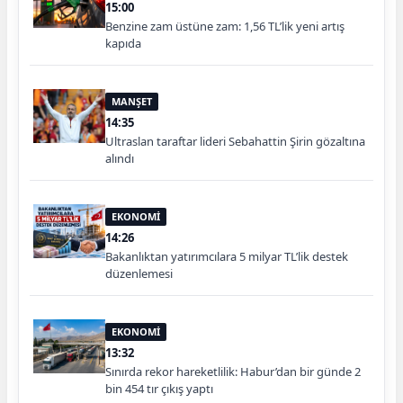
15:00
Benzine zam üstüne zam: 1,56 TL’lik yeni artış
kapıda
MANŞET
14:35
Ultraslan taraftar lideri Sebahattin Şirin gözaltına
alındı
EKONOMİ
14:26
Bakanlıktan yatırımcılara 5 milyar TL’lik destek
düzenlemesi
EKONOMİ
13:32
Sınırda rekor hareketlilik: Habur’dan bir günde 2
bin 454 tır çıkış yaptı