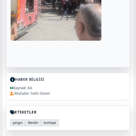
HABER BİLGİSİ
Kaynak: AA
Muhabir: Selin Sözen
ETİKETLER
yangın
Mardin
kızıltepe