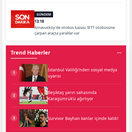
GÜNDEM
13:18
Arnavutköy'de otobüs kazası: İETT otobüsüne
çarpan araçta yaralılar var
Trend Haberler
İstanbul Valiliği’nden sosyal medya
1
uyarısı
Beşiktaş yarın sahasında
2
Karagümrük’ü ağırlıyor
Survivor Bayhan kanlar içinde kaldı!
3