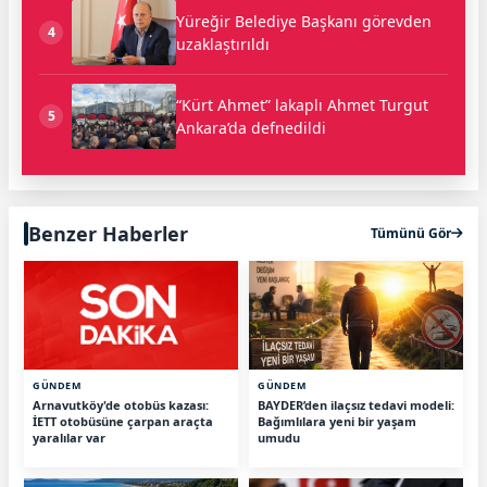
Yüreğir Belediye Başkanı görevden
4
uzaklaştırıldı
“Kürt Ahmet” lakaplı Ahmet Turgut
5
Ankara’da defnedildi
Benzer Haberler
Tümünü Gör
GÜNDEM
GÜNDEM
Arnavutköy'de otobüs kazası:
BAYDER’den ilaçsız tedavi modeli:
İETT otobüsüne çarpan araçta
Bağımlılara yeni bir yaşam
yaralılar var
umudu