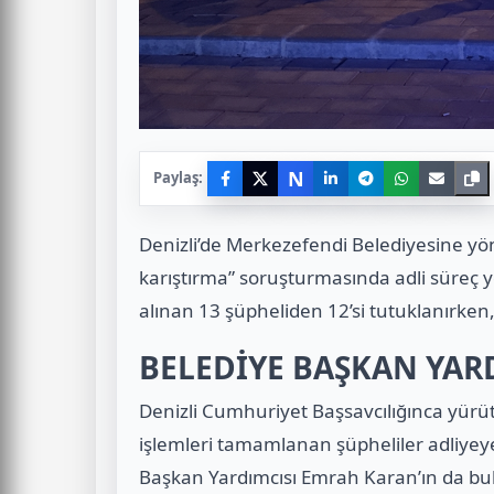
N
Paylaş:
Denizli’de Merkezefendi Belediyesine yön
karıştırma” soruşturmasında adli süreç 
alınan 13 şüpheliden 12’si tutuklanırken, b
BELEDİYE BAŞKAN YAR
Denizli Cumhuriyet Başsavcılığınca yür
işlemleri tamamlanan şüpheliler adliyey
Başkan Yardımcısı Emrah Karan’ın da bul