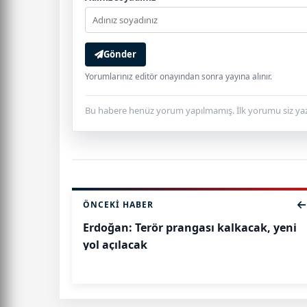
Gönder
Yorumlarınız editör onayından sonra yayına alınır.
Bu habere henüz yorum yapılmamış. İlk yorumu siz yaz
ÖNCEKI HABER
Erdoğan: Terör prangası kalkacak, yeni
yol açılacak