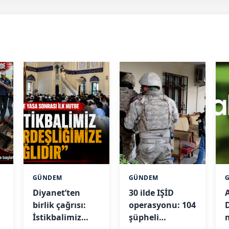
GÜNDEM
GÜNDEM
Diyanet’ten
30 ilde IŞİD
birlik çağrısı:
operasyonu: 104
İstikbalimiz
şüpheli