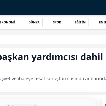
EKONOMİ
DÜNYA
SPOR
EĞİTİM
ENER
aşkan yardımcısı dahil 
üşvet ve ihaleye fesat soruşturmasında araların