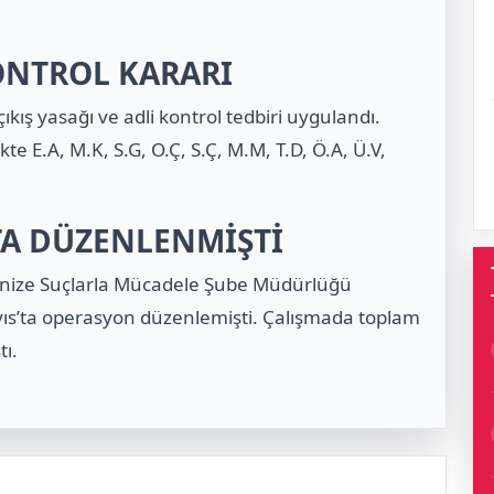
KONTROL KARARI
kış yasağı ve adli kontrol tedbiri uygulandı.
te E.A, M.K, S.G, O.Ç, S.Ç, M.M, T.D, Ö.A, Ü.V,
TA DÜZENLENMİŞTİ
anize Suçlarla Mücadele Şube Müdürlüğü
ıs’ta operasyon düzenlemişti. Çalışmada toplam
tı.