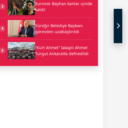
Survivor Bayhan kanlar içinde
3
kaldı!
Yüreğir Belediye Başkanı
4
görevden uzaklaştırıldı
“Kürt Ahmet” lakaplı Ahmet
5
Turgut Ankara’da defnedildi