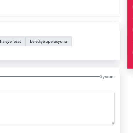
ihaleye fesat
belediye operasyonu
0 yorum