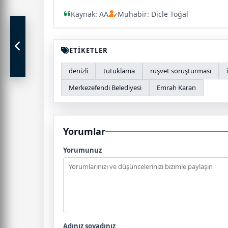
Kaynak: AA
Muhabir: Dicle Toğal
ETİKETLER
denizli
tutuklama
rüşvet soruşturması
Merkezefendi Belediyesi
Emrah Karan
Yorumlar
Yorumunuz
Adınız soyadınız