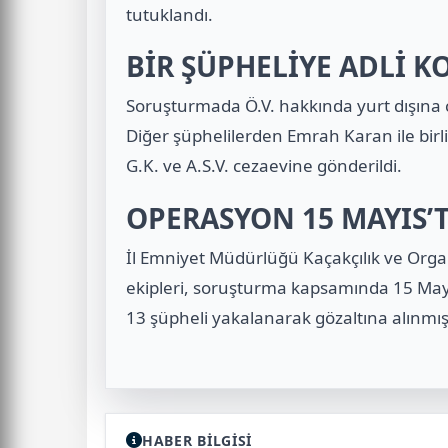
tutuklandı.
BİR ŞÜPHELİYE ADLİ 
Soruşturmada Ö.V. hakkında yurt dışına çı
Diğer şüphelilerden Emrah Karan ile birlik
G.K. ve A.S.V. cezaevine gönderildi.
OPERASYON 15 MAYIS’
İl Emniyet Müdürlüğü Kaçakçılık ve Org
ekipleri, soruşturma kapsamında 15 May
13 şüpheli yakalanarak gözaltına alınmış
HABER BİLGİSİ