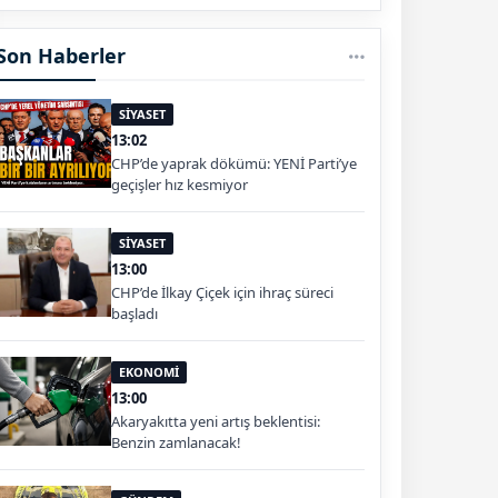
Son Haberler
SİYASET
13:02
CHP’de yaprak dökümü: YENİ Parti’ye
geçişler hız kesmiyor
SİYASET
13:00
CHP’de İlkay Çiçek için ihraç süreci
başladı
EKONOMİ
13:00
Akaryakıtta yeni artış beklentisi:
Benzin zamlanacak!