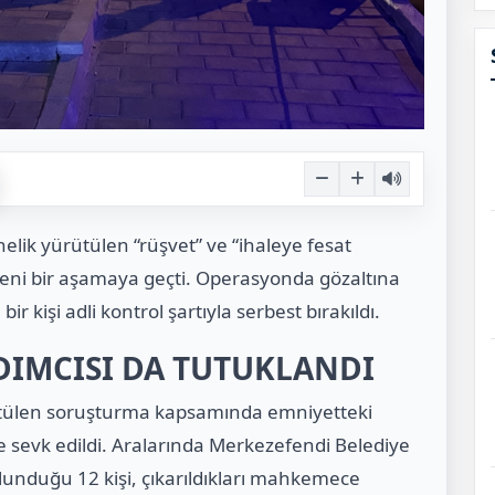
elik yürütülen “rüşvet” ve “ihaleye fesat
yeni bir aşamaya geçti. Operasyonda gözaltına
ir kişi adli kontrol şartıyla serbest bırakıldı.
DIMCISI DA TUTUKLANDI
ütülen soruşturma kapsamında emniyetteki
e sevk edildi. Aralarında Merkezefendi Belediye
unduğu 12 kişi, çıkarıldıkları mahkemece