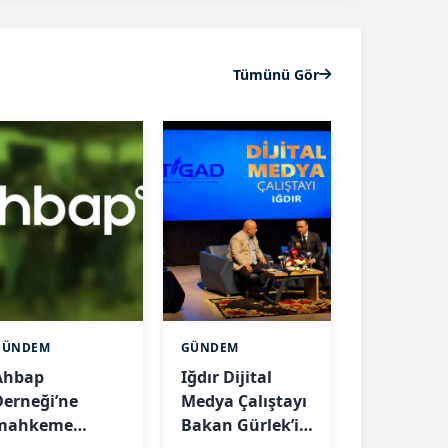
Tümünü Gör
GÜNDEM
GÜNDEM
Ahbap
Iğdır Dijital
Derneği’ne
Medya Çalıştayı
mahkeme
Bakan Gürlek’in