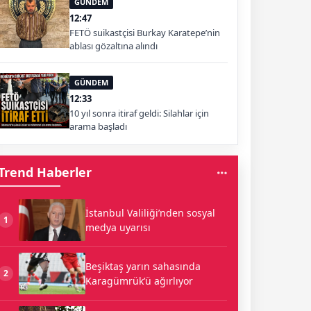
GÜNDEM
12:47
FETÖ suikastçisi Burkay Karatepe’nin
ablası gözaltına alındı
GÜNDEM
12:33
10 yıl sonra itiraf geldi: Silahlar için
arama başladı
Trend Haberler
İstanbul Valiliği’nden sosyal
1
medya uyarısı
Beşiktaş yarın sahasında
2
Karagümrük’ü ağırlıyor