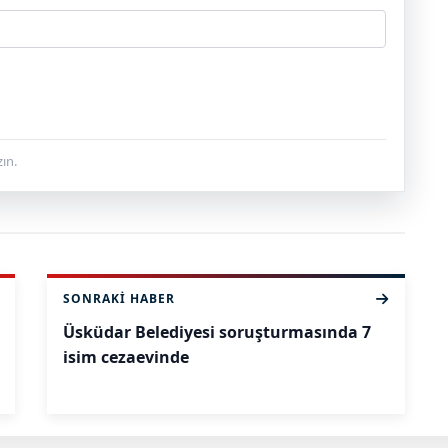
ın.
SONRAKI HABER
Üsküdar Belediyesi soruşturmasında 7
isim cezaevinde