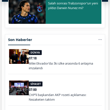
Salah sonrası Trabzonspor’un yeni
yıldızı Darwin Nunez mi?
Son Haberler
DÜNYA
07:18
Milei Ekvador’da: İki ülke arasında 6 anlaşma
imzalandı
SİYASET
07:00
CHP’li başkandan AKP rozeti açıklaması:
Nezaketen taktım