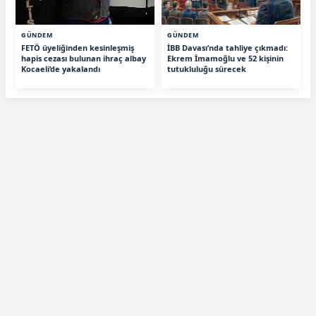
GÜNDEM
GÜNDEM
FETÖ üyeliğinden kesinleşmiş
İBB Davası’nda tahliye çıkmadı:
hapis cezası bulunan ihraç albay
Ekrem İmamoğlu ve 52 kişinin
Kocaeli’de yakalandı
tutukluluğu sürecek