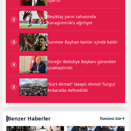
uyarısı
Beşiktaş yarın sahasında
2
Karagümrük’ü ağırlıyor
Survivor Bayhan kanlar içinde kaldı!
3
Yüreğir Belediye Başkanı görevden
4
uzaklaştırıldı
“Kürt Ahmet” lakaplı Ahmet Turgut
5
Ankara’da defnedildi
Benzer Haberler
Tümünü Gör