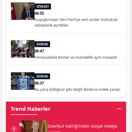
SİYASET
06:55
Kuşoğlu’ndan Yeni Parti’ye sert sözler: Koltuksal
sebeplerle ayrıldılar
DÜNYA
06:47
Venezuela’da iktidar ve muhalefet aynı masada!
DÜNYA
06:37
Bu yarış bildiğiniz gibi değil! Binlerce ördek yarıştı
Trend Haberler
İstanbul Valiliği’nden sosyal medya
1