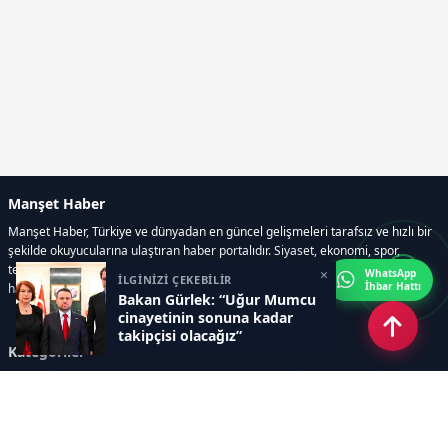
Manşet Haber
Manşet Haber, Türkiye ve dünyadan en güncel gelişmeleri tarafsız ve hızlı bir
şekilde okuyucularına ulaştıran haber portalıdır. Siyaset, ekonomi, spor,
teknoloji, kültür-sanat ve yaşam kategorilerinde doğru, güvenilir ve anlık
×
WhatsApp
İLGİNİZİ ÇEKEBİLİR
İhbar Hattı
haberler sunar.
Bakan Gürlek: “Uğur Mumcu
cinayetinin sonuna kadar
takipçisi olacağız”
Kategoriler
GÜNDEM
ÖZEL HABER
SİYASET
EKONOMİ
DÜNYA
SPOR