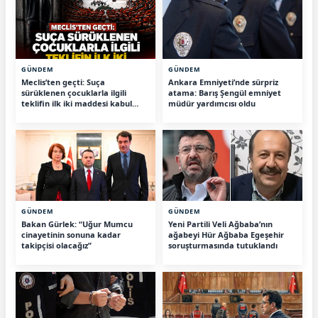
GÜNDEM
GÜNDEM
Meclis’ten geçti: Suça
Ankara Emniyeti’nde sürpriz
sürüklenen çocuklarla ilgili
atama: Barış Şengül emniyet
teklifin ilk iki maddesi kabul
müdür yardımcısı oldu
edildi
GÜNDEM
GÜNDEM
Bakan Gürlek: “Uğur Mumcu
Yeni Partili Veli Ağbaba’nın
cinayetinin sonuna kadar
ağabeyi Hür Ağbaba Egeşehir
takipçisi olacağız”
soruşturmasında tutuklandı