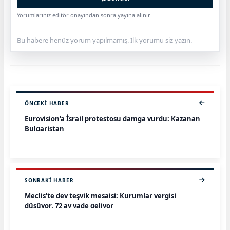
Yorumlarınız editör onayından sonra yayına alınır.
Bu habere henüz yorum yapılmamış. İlk yorumu siz yazın.
ÖNCEKI HABER
Eurovision'a İsrail protestosu damga vurdu: Kazanan
Bulgaristan
SONRAKI HABER
Meclis'te dev teşvik mesaisi: Kurumlar vergisi
düşüyor, 72 ay vade geliyor