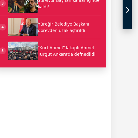
Survivor Bayhan kanlar içinde
3
kaldı!
Yüreğir Belediye Başkanı
4
görevden uzaklaştırıldı
“Kürt Ahmet” lakaplı Ahmet
5
Turgut Ankara’da defnedildi