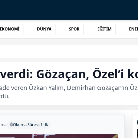
EKONOMİ
DÜNYA
SPOR
EĞİTİM
ENER
verdi: Gözaçan, Özel’i 
fade veren Özkan Yalım, Demirhan Gözaçan’ın Öz
rdü.
uma
Okuma Süresi: 1 dk