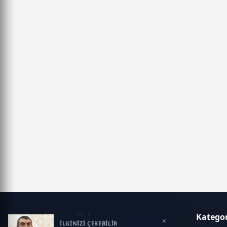
Manşet Haber
Kategor
×
İLGİNİZİ ÇEKEBİLİR