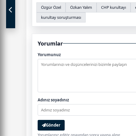
Özgür Özel
Özkan Yalım
CHP kurultayı
kurultay soruşturması
Yorumlar
Yorumunuz
Adınız soyadınız
Gönder
Yorumlarınız editör onayından sonra yayına alınır.