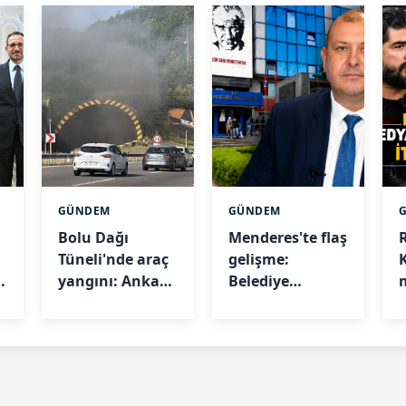
GÜNDEM
GÜNDEM
Bolu Dağı
Menderes'te flaş
Tüneli'nde araç
gelişme:
yangını: Ankara
Belediye
istikameti
Başkanı İlkay
kapandı
Çiçek
i
tutuklandı