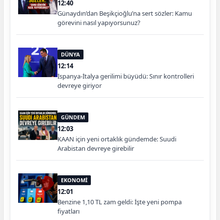
12:40
Günaydın’dan Beşikçioğlu’na sert sözler: Kamu
görevini nasıl yapıyorsunuz?
DÜNYA
12:14
İspanya-İtalya gerilimi büyüdü: Sınır kontrolleri
devreye giriyor
GÜNDEM
12:03
KAAN için yeni ortaklık gündemde: Suudi
Arabistan devreye girebilir
EKONOMİ
12:01
Benzine 1,10 TL zam geldi: İşte yeni pompa
fiyatları