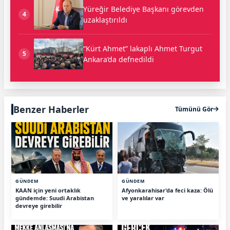
Yüreğir Belediye Başkanı görevden
4
uzaklaştırıldı
“Kürt Ahmet” lakaplı Ahmet Turgut
5
Ankara’da defnedildi
Benzer Haberler
Tümünü Gör
GÜNDEM
GÜNDEM
KAAN için yeni ortaklık
Afyonkarahisar'da feci kaza: Ölü
gündemde: Suudi Arabistan
ve yaralılar var
devreye girebilir