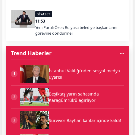
SİYASET
11:53
Yeni Partili Özer: Bu yasa belediye başkanlarını
görevine döndürmeli
Trend Haberler
İstanbul Valiliği’nden sosyal medya
1
uyarısı
Beşiktaş yarın sahasında
2
Karagümrük’ü ağırlıyor
Survivor Bayhan kanlar içinde kaldı!
3