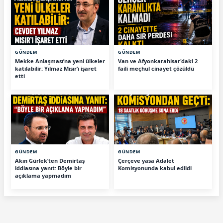
GÜNDEM
GÜNDEM
Mekke Anlaşması’na yeni ülkeler
Van ve Afyonkarahisar'daki 2
katılabilir: Yılmaz Mısır’ı işaret
faili meçhul cinayet çözüldü
etti
GÜNDEM
GÜNDEM
Akın Gürlek’ten Demirtaş
Çerçeve yasa Adalet
iddiasına yanıt: Böyle bir
Komisyonunda kabul edildi
açıklama yapmadım