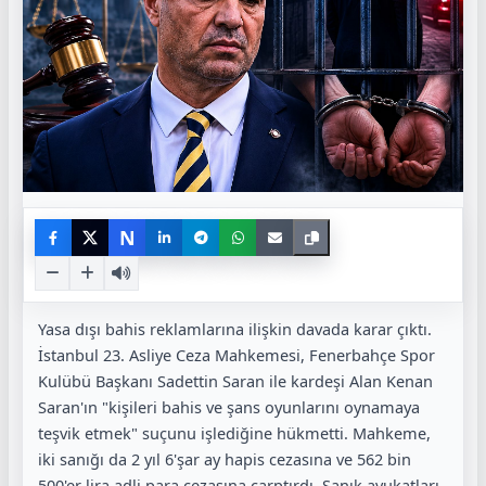
N
Yasa dışı bahis reklamlarına ilişkin davada karar çıktı.
İstanbul 23. Asliye Ceza Mahkemesi, Fenerbahçe Spor
Kulübü Başkanı Sadettin Saran ile kardeşi Alan Kenan
Saran'ın "kişileri bahis ve şans oyunlarını oynamaya
teşvik etmek" suçunu işlediğine hükmetti. Mahkeme,
iki sanığı da 2 yıl 6'şar ay hapis cezasına ve 562 bin
500'er lira adli para cezasına çarptırdı. Sanık avukatları