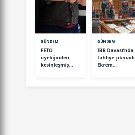
GÜNDEM
GÜNDEM
FETÖ
İBB Davası’nda
üyeliğinden
tahliye çıkmadı
kesinleşmiş
Ekrem
hapis cezası
İmamoğlu ve 5
bulunan ihraç
kişinin
albay Kocaeli’de
tutukluluğu
yakalandı
sürecek