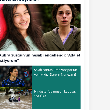
Kübra Süzgün’ün hesabı engellendi: “Adalet
istiyorum”
Salah sonrası Trabzonspor’un
yeni yıldızı Darwin Nunez mi?
Hindistan’da muson kabusu:
164 Ölü!