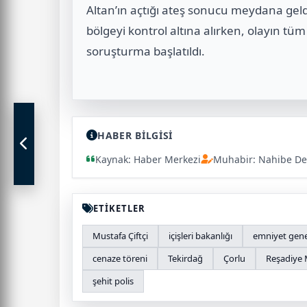
Altan’ın açtığı ateş sonucu meydana geldiğ
bölgeyi kontrol altına alırken, olayın tüm 
soruşturma başlatıldı.
HABER BİLGİSİ
Kaynak: Haber Merkezi
Muhabir: Nahibe De
ETİKETLER
Mustafa Çiftçi
içişleri bakanlığı
emniyet gen
cenaze töreni
Tekirdağ
Çorlu
Reşadiye 
şehit polis