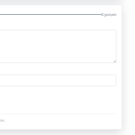
0 yorum
ın.