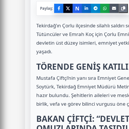
N
Paylaş:
Tekirdağ’ın Çorlu ilçesinde silahlı saldır
Tütüncüler ve Emrah Koç için Çorlu Emn
devletin üst düzey isimleri, emniyet yetkil
yaşadı.
TÖRENDE GENİŞ KATIL
Mustafa Çiftçi
’nin yanı sıra Emniyet Gene
Soytürk, Tekirdağ Emniyet Müdürü Metin 
hazır bulundu. Şehitlerin aileleri ve me
birlik, vefa ve görev bilinci vurgusu öne çı
BAKAN ÇİFTÇİ: “DEVLE
OMUZLARINDA TAŞIDI