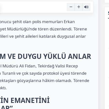
ı sonucu şehit olan polis memurları Erkan
iyet Müdürlüğü’nde tören düzenlendi. Törene
ileri ve şehit aileleri katılarak duygusal anlar
IM VE DUYGU YÜKLÜ ANLAR
l Müdürü Ali Fidan, Tekirdağ Valisi Recep
Turanlı ve çok sayıda protokol üyesi törende
slektaşları gözyaşlarına hâkim olamadı. Törende
ktı.
TİN EMANETİNİ
LAR”