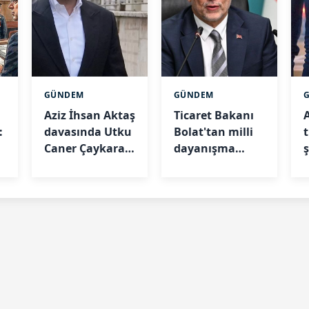
GÜNDEM
GÜNDEM
Aziz İhsan Aktaş
Ticaret Bakanı
:
davasında Utku
Bolat'tan milli
t
Caner Çaykara
dayanışma
2
tahliye edildi
paylaşımı