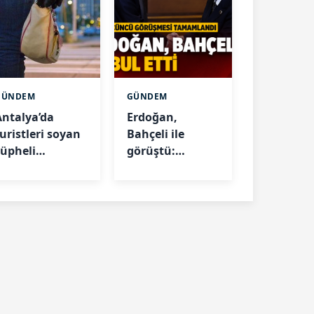
GÜNDEM
GÜNDEM
Antalya’da
Erdoğan,
uristleri soyan
Bahçeli ile
şüpheli
görüştü:
yakalandı
Gündem çerçeve
yasa