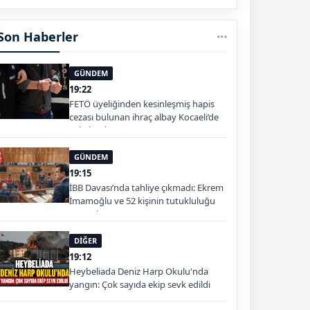
Son Haberler
GÜNDEM
19:22
FETÖ üyeliğinden kesinleşmiş hapis
cezası bulunan ihraç albay Kocaeli’de
yakalandı
GÜNDEM
19:15
İBB Davası’nda tahliye çıkmadı: Ekrem
İmamoğlu ve 52 kişinin tutukluluğu
sürecek
DİĞER
19:12
Heybeliada Deniz Harp Okulu'nda
yangın: Çok sayıda ekip sevk edildi