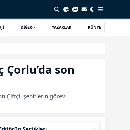
Jİ
DİĞER
YAZARLAR
KÜNYE
ç Çorlu’da son
 Çiftçi, şehitlerin görev
Editörün Seçtikleri