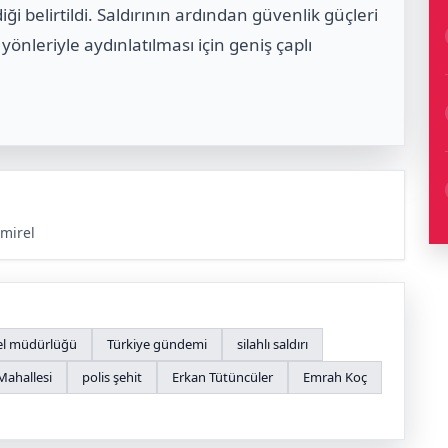
i belirtildi. Saldırının ardından güvenlik güçleri
yönleriyle aydınlatılması için geniş çaplı
mirel
el müdürlüğü
Türkiye gündemi
silahlı saldırı
Mahallesi
polis şehit
Erkan Tütüncüler
Emrah Koç