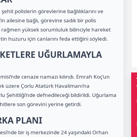
ehit polislerin görevlerine bağlılıklarını ve
in ailesine bağlı, görevine sadık bir polis
 rağmen yüksek sorumluluk bilinciyle hareket
lletin huzuru için canlarını feda ettiğini söyledi.
EKETLERE UĞURLAMAYLA
misi’nde cenaze namazı kılındı. Emrah Koç’un
k üzere Çorlu Atatürk Havalimanı’na
u Şehitliği’nde defnedileceği bildirildi. Uğurlama
hitlere son görevini yerine getirdi.
RKA PLANI
si’nde bir iş merkezinde 24 yaşındaki Orhan