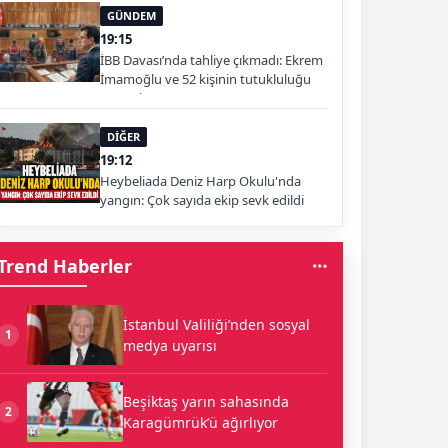
GÜNDEM
19:15
İBB Davası’nda tahliye çıkmadı: Ekrem
İmamoğlu ve 52 kişinin tutukluluğu
sürecek
DİĞER
19:12
Heybeliada Deniz Harp Okulu'nda
yangın: Çok sayıda ekip sevk edildi
Trend Haberler
İstanbul Valiliği’nden sosyal
1
medya uyarısı
Beşiktaş yarın sahasında
2
Karagümrük’ü ağırlıyor