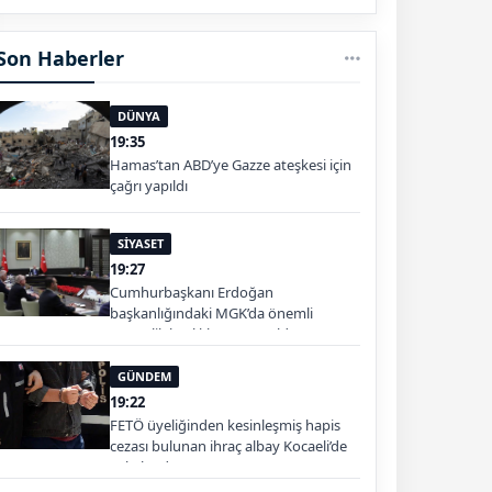
Son Haberler
DÜNYA
19:35
Hamas’tan ABD’ye Gazze ateşkesi için
çağrı yapıldı
SİYASET
19:27
Cumhurbaşkanı Erdoğan
başkanlığındaki MGK’da önemli
güvenlik başlıkları görüşüldü
GÜNDEM
19:22
FETÖ üyeliğinden kesinleşmiş hapis
cezası bulunan ihraç albay Kocaeli’de
yakalandı