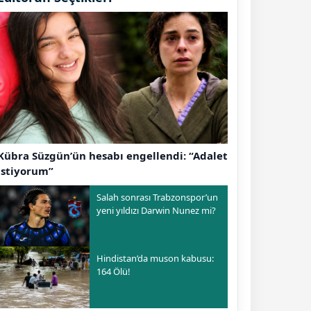
Kübra Süzgün’ün hesabı engellendi: “Adalet
istiyorum”
Salah sonrası Trabzonspor’un
yeni yıldızı Darwin Nunez mi?
Hindistan’da muson kabusu:
164 Ölü!