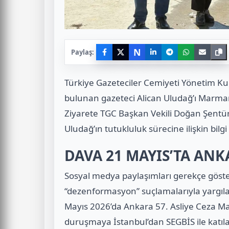
N
Paylaş:
Türkiye Gazeteciler Cemiyeti
Yönetim Kuru
bulunan gazeteci
Alican Uludağ
’ı Marma
Ziyarete TGC Başkan Vekili Doğan Şentürk
Uludağ’ın tutukluluk sürecine ilişkin bilg
DAVA 21 MAYIS’TA AN
Sosyal medya paylaşımları gerekçe göst
“dezenformasyon” suçlamalarıyla yargıla
Mayıs 2026’da Ankara 57. Asliye Ceza Mah
duruşmaya İstanbul’dan SEGBİS ile katıla