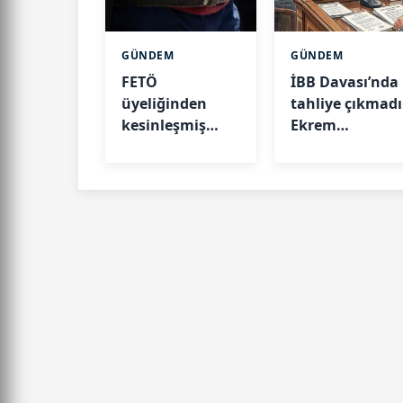
GÜNDEM
GÜNDEM
FETÖ
İBB Davası’nda
üyeliğinden
tahliye çıkmadı
kesinleşmiş
Ekrem
hapis cezası
İmamoğlu ve 5
bulunan ihraç
kişinin
albay Kocaeli’de
tutukluluğu
yakalandı
sürecek