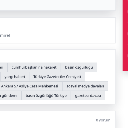
mirel
ri
cumhurbaşkanına hakaret
basın özgürlüğü
yargı haberi
Türkiye Gazeteciler Cemiyeti
Ankara 57 Asliye Ceza Mahkemesi
sosyal medya davaları
 gündemi
basın özgürlüğü Türkiye
gazeteci davası
0 yorum