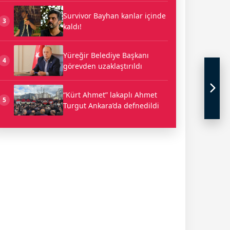
Survivor Bayhan kanlar içinde
3
kaldı!
Yüreğir Belediye Başkanı
4
görevden uzaklaştırıldı
“Kürt Ahmet” lakaplı Ahmet
5
Turgut Ankara’da defnedildi