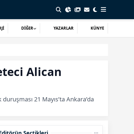
Jİ
DİĞER
YAZARLAR
KÜNYE
teci Alican
 ilk duruşması 21 Mayıs’ta Ankara’da
Editörün Seçtikleri