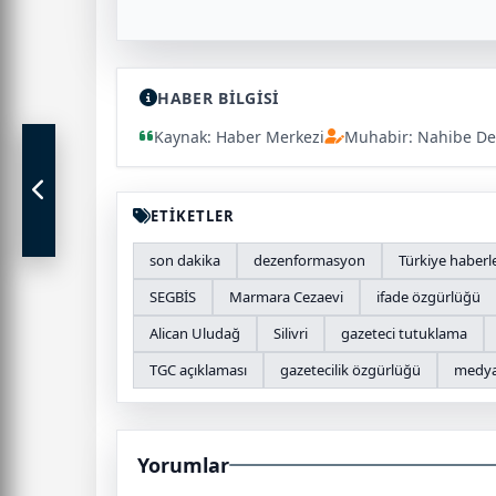
HABER BİLGİSİ
Kaynak: Haber Merkezi
Muhabir: Nahibe De
ETİKETLER
son dakika
dezenformasyon
Türkiye haberle
SEGBİS
Marmara Cezaevi
ifade özgürlüğü
Alican Uludağ
Silivri
gazeteci tutuklama
TGC açıklaması
gazetecilik özgürlüğü
medya
Yorumlar