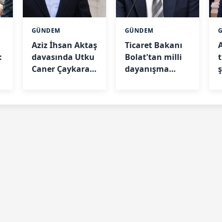
GÜNDEM
GÜNDEM
Aziz İhsan Aktaş
Ticaret Bakanı
:
davasında Utku
Bolat'tan milli
t
Caner Çaykara
dayanışma
2
tahliye edildi
paylaşımı