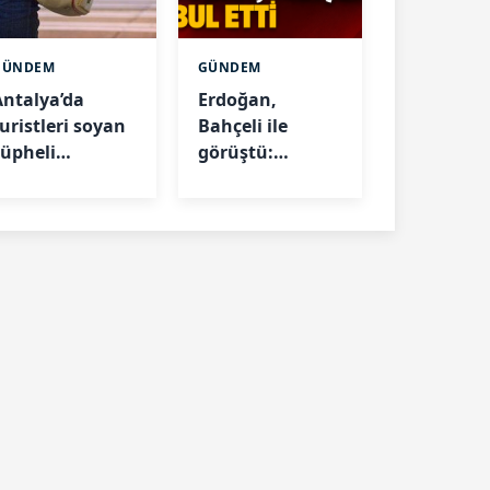
GÜNDEM
GÜNDEM
Antalya’da
Erdoğan,
uristleri soyan
Bahçeli ile
şüpheli
görüştü:
yakalandı
Gündem çerçeve
yasa