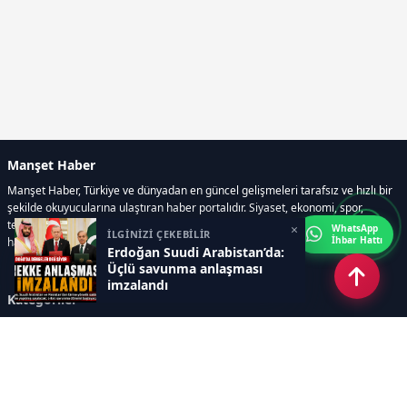
Manşet Haber
Manşet Haber, Türkiye ve dünyadan en güncel gelişmeleri tarafsız ve hızlı bir
şekilde okuyucularına ulaştıran haber portalıdır. Siyaset, ekonomi, spor,
teknoloji, kültür-sanat ve yaşam kategorilerinde doğru, güvenilir ve anlık
×
WhatsApp
İLGİNİZİ ÇEKEBİLİR
İhbar Hattı
haberler sunar.
Erdoğan Suudi Arabistan’da:
Üçlü savunma anlaşması
imzalandı
Kategoriler
GÜNDEM
ÖZEL HABER
SİYASET
EKONOMİ
DÜNYA
SPOR