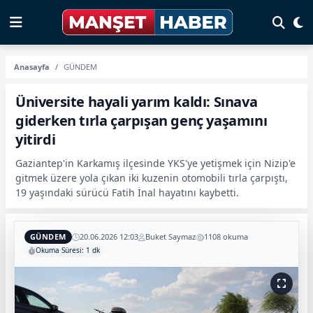
Anasayfa
GÜNDEM
Üniversite hayali yarım kaldı: Sınava
giderken tırla çarpışan genç yaşamını
yitirdi
Gaziantep'in Karkamış ilçesinde YKS'ye yetişmek için Nizip'e
gitmek üzere yola çıkan iki kuzenin otomobili tırla çarpıştı,
19 yaşındaki sürücü Fatih İnal hayatını kaybetti.
GÜNDEM
20.06.2026 12:03
Buket Saymaz
1108 okuma
Okuma Süresi: 1 dk