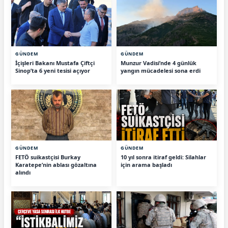
GÜNDEM
GÜNDEM
İçişleri Bakanı Mustafa Çiftçi
Munzur Vadisi’nde 4 günlük
Sinop’ta 6 yeni tesisi açıyor
yangın mücadelesi sona erdi
GÜNDEM
GÜNDEM
FETÖ suikastçisi Burkay
10 yıl sonra itiraf geldi: Silahlar
Karatepe’nin ablası gözaltına
için arama başladı
alındı