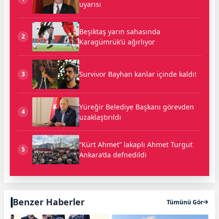
uyarısı
Beşiktaş yarın sahasında
2
Karagümrük’ü ağırlıyor
Survivor Bayhan kanlar içinde kaldı!
3
Yüreğir Belediye Başkanı görevden
4
uzaklaştırıldı
“Kürt Ahmet” lakaplı Ahmet Turgut
5
Ankara’da defnedildi
Benzer Haberler
Tümünü Gör