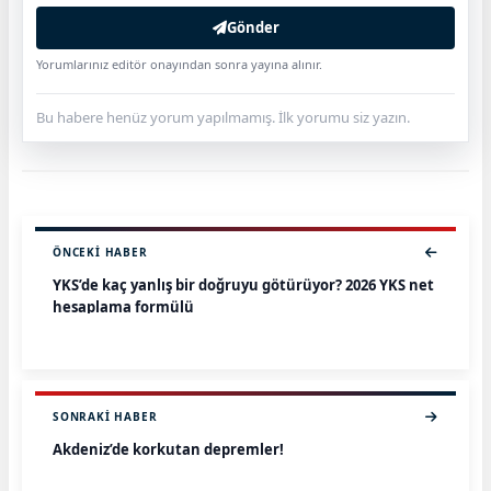
Gönder
Yorumlarınız editör onayından sonra yayına alınır.
Bu habere henüz yorum yapılmamış. İlk yorumu siz yazın.
ÖNCEKI HABER
YKS’de kaç yanlış bir doğruyu götürüyor? 2026 YKS net
hesaplama formülü
SONRAKI HABER
Akdeniz’de korkutan depremler!