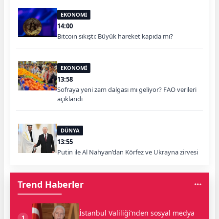
EKONOMİ
14:00
Bitcoin sıkıştı: Büyük hareket kapıda mı?
EKONOMİ
13:58
Sofraya yeni zam dalgası mı geliyor? FAO verileri
açıklandı
DÜNYA
13:55
Putin ile Al Nahyan’dan Körfez ve Ukrayna zirvesi
Trend Haberler
İstanbul Valiliği’nden sosyal medya
1