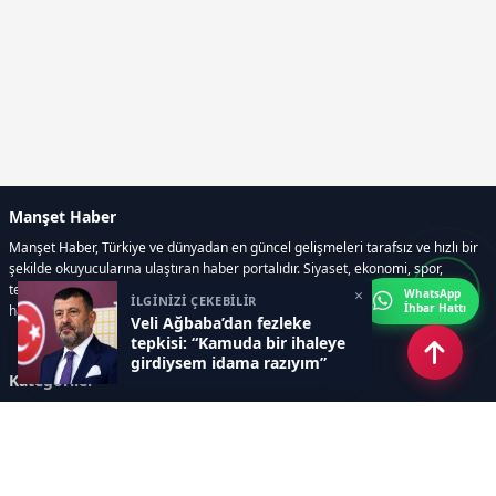
Manşet Haber
Manşet Haber, Türkiye ve dünyadan en güncel gelişmeleri tarafsız ve hızlı bir
şekilde okuyucularına ulaştıran haber portalıdır. Siyaset, ekonomi, spor,
teknoloji, kültür-sanat ve yaşam kategorilerinde doğru, güvenilir ve anlık
×
WhatsApp
İLGİNİZİ ÇEKEBİLİR
İhbar Hattı
haberler sunar.
Veli Ağbaba’dan fezleke
tepkisi: “Kamuda bir ihaleye
girdiysem idama razıyım”
Kategoriler
GÜNDEM
ÖZEL HABER
SİYASET
EKONOMİ
DÜNYA
SPOR