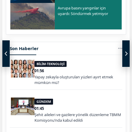
Avrupa basını yangınlar için
uyardı: Söndürmek yetmiyor
Son Haberler
BİLİM-TEKNOLOJİ
01:56
Yapay zekayla oluşturulan yüzleri ayırt etmek
mümkün mü?
GÜNDEM
01:45
Şehit aileleri ve gazilere yönelik düzenleme TBMM
Komisyonu’nda kabul edildi