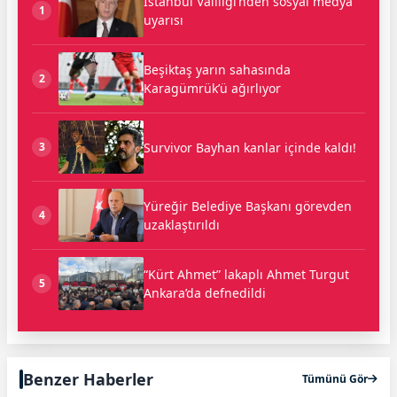
İstanbul Valiliği’nden sosyal medya
1
uyarısı
Beşiktaş yarın sahasında
2
Karagümrük’ü ağırlıyor
Survivor Bayhan kanlar içinde kaldı!
3
Yüreğir Belediye Başkanı görevden
4
uzaklaştırıldı
“Kürt Ahmet” lakaplı Ahmet Turgut
5
Ankara’da defnedildi
Benzer Haberler
Tümünü Gör