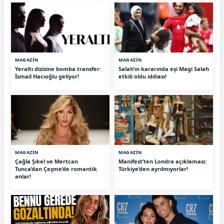
MAGAZİN
MAGAZİN
Yeraltı dizisine bomba transfer:
Salah’ın kararında eşi Magi Salah
İsmail Hacıoğlu geliyor!
etkili oldu iddiası!
MAGAZİN
MAGAZİN
Çağla Şıkel ve Mertcan
Manifest’ten Londra açıklaması:
Tunca’dan Çeşme’de romantik
Türkiye’den ayrılmıyorlar!
anlar!