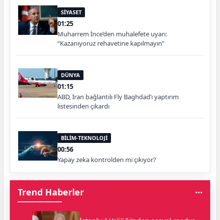
SİYASET
01:25
Muharrem İnce’den muhalefete uyarı:
“Kazanıyoruz rehavetine kapılmayın"
DÜNYA
01:15
ABD, İran bağlantılı Fly Baghdad’ı yaptırım
listesinden çıkardı
BİLİM-TEKNOLOJİ
00:56
Yapay zeka kontrolden mi çıkıyor?
Trend Haberler