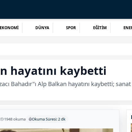
EKONOMİ
DÜNYA
SPOR
EĞİTİM
ENER
n hayatını kaybetti
czacı Bahadır"ı Alp Balkan hayatını kaybetti; san
1948 okuma
Okuma Süresi: 2 dk