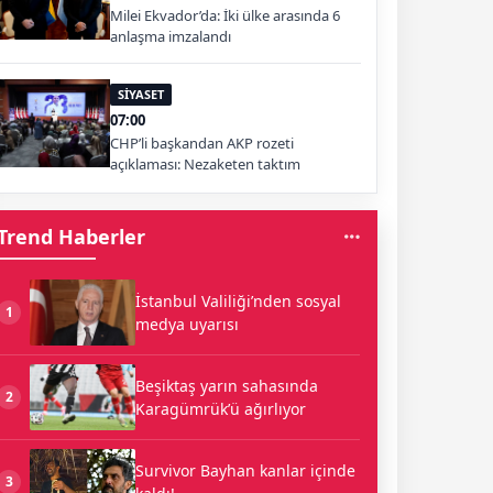
Milei Ekvador’da: İki ülke arasında 6
anlaşma imzalandı
SİYASET
07:00
CHP’li başkandan AKP rozeti
açıklaması: Nezaketen taktım
Trend Haberler
İstanbul Valiliği’nden sosyal
1
medya uyarısı
Beşiktaş yarın sahasında
2
Karagümrük’ü ağırlıyor
Survivor Bayhan kanlar içinde
3