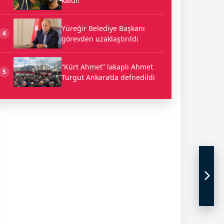
kaldı!
Yüreğir Belediye Başkanı
4
görevden uzaklaştırıldı
“Kürt Ahmet” lakaplı Ahmet
5
Turgut Ankara’da defnedildi