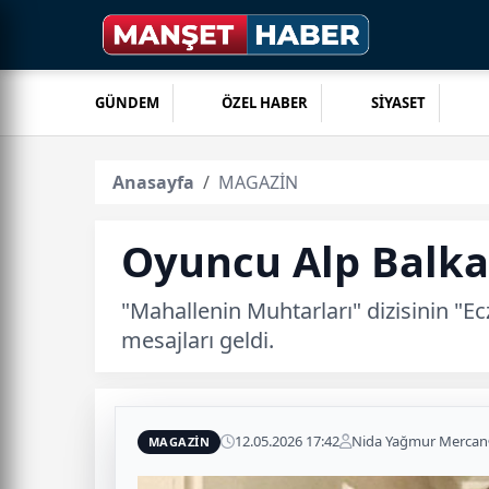
GÜNDEM
ÖZEL HABER
SİYASET
Anasayfa
MAGAZİN
Oyuncu Alp Balka
"Mahallenin Muhtarları" dizisinin "E
mesajları geldi.
12.05.2026 17:42
Nida Yağmur Mercan
MAGAZİN