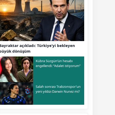
Bayraktar açıkladı: Türkiye’yi bekleyen
büyük dönüşüm
Kübra Süzgün’ün hesabı
engellendi: “Adalet istiyorum”
Salah sonrası Trabzonspor’un
yeni yıldızı Darwin Nunez mi?