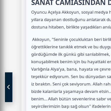
SANAT CAMİASINDAN 
Oyuncu Açelya Akkoyun, sosyal medya h
yıllara dayanan dostluğunu anlatarak du
dostuna hitaben, birlikte yaşadıkları anıl
Akkoyun, "Seninle çocukluktan beri birli
öğrettiklerine tanıklık etmek ve bu duygu
gördüğümde ilk günkü gibi sarılabilmek, 
konuşabilmek benim için bu hayattaki en 
Varlığınla Alya’ya, bana, hayata ve çevr
teşekkür ediyorum. Sen bu dünyadan sad
iz bıraktın. Seni çok seviyorum. Allah r
bizde kalanlarla yaşamaya devam etsin…
benim… Allah bütün sevenlerine sabır ve
seyircilerimizin başı sağ olsun" ifadelerin