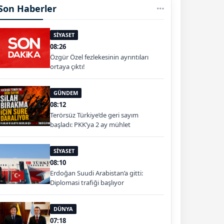
Son Haberler
SİYASET
08:26
Özgür Özel fezlekesinin ayrıntıları
ortaya çıktı!
GÜNDEM
08:12
Terörsüz Türkiye’de geri sayım
başladı: PKK’ya 2 ay mühlet
SİYASET
08:10
Erdoğan Suudi Arabistan’a gitti:
Diplomasi trafiği başlıyor
DÜNYA
07:18