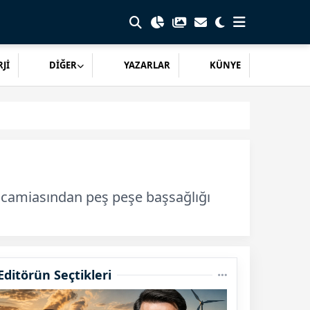
Jİ
DİĞER
YAZARLAR
KÜNYE
at camiasından peş peşe başsağlığı
Editörün Seçtikleri