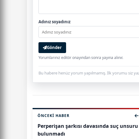
Adınız soyadınız
Gönder
Yorumlarınız editör onayından sonra yayına alınır.
Bu habere henüz yorum yapılmamış. İlk yorumu siz yaz
ÖNCEKI HABER
Perperişan şarkısı davasında suç unsuru
bulunmadı