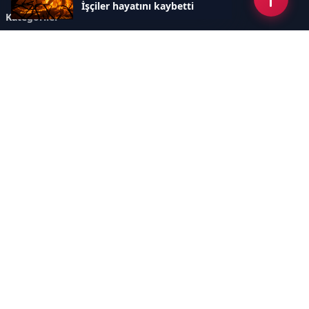
İşçiler hayatını kaybetti
Kategoriler
GÜNDEM
ÖZEL HABER
SİYASET
EKONOMİ
DÜNYA
SPOR
EĞİTİM
ENERJİ
DİĞER
MANŞET
SAĞLIK
MAGAZİN
BİLİM-TEKNOLOJİ
KÜLTÜR-SANAT
SEKTÖREL SİTELERİMİZ
YAZARLAR
KÜNYE
Sayfalar
AÇIK RIZA METNİ
ÇEREZ POLİTİKASI
AYDINLATMA METNİ
VERİ İHLALİ PROSEDÜRÜ