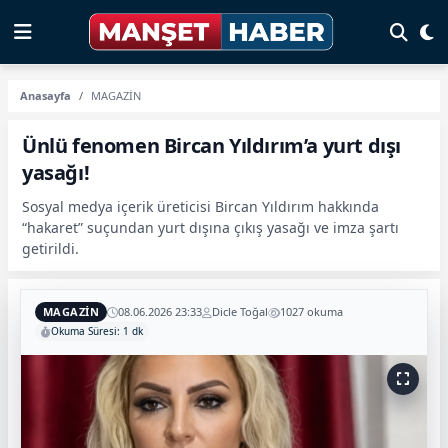
Anasayfa
MAGAZİN
Ünlü fenomen Bircan Yıldırım’a yurt dışı
yasağı!
Sosyal medya içerik üreticisi Bircan Yıldırım hakkında
“hakaret” suçundan yurt dışına çıkış yasağı ve imza şartı
getirildi.
MAGAZİN
08.06.2026 23:33
Dicle Toğal
1027 okuma
Okuma Süresi: 1 dk