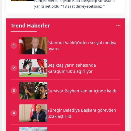
Bahçeli Meclis’e geldi: ‘Kafa karışıklığı’ sorusuna
yanıtı net oldu: "18 saat dinleyeceksiniz""
Trend Haberler
İstanbul Valiliği’nden sosyal medya
1
uyarısı
Beşiktaş yarın sahasında
2
Karagümrük’ü ağırlıyor
Survivor Bayhan kanlar içinde kaldı!
3
Yüreğir Belediye Başkanı görevden
4
uzaklaştırıldı