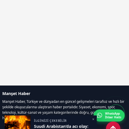
Manşet Haber
Manşet Haber, Türkiye ve dünyadan en güncel gelişmeleri tarafsız ve hızlı bir
şekilde okuyucularına ulaştıran haber portalıdır. Siyaset, ekonomi, spor,
teknoloji, kültür-sanat ve yaşam kategorilerinde doğru, güvenilir ve anlık
WhatsApp
İhbar Hattı
haberler sunar.
×
İLGİNİZİ ÇEKEBİLİR
Suudi Arabistan’da acı olay: