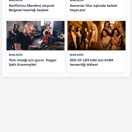
MAGAZİN
MAGAZİN
Netflix’ten Manifest sürprizi:
Kısmetse Olur aşkında bebek
Belgesel hazırlığı başladı
heyecanı!
MAGAZİN
MAGAZİN
Türk müziği için gurur: Toygar
KISS OF LIFE klibi için AURA
Işıklı Grammy’de!
benzerliği iddiası!