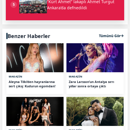
“Kürt Ahmet” lakaplı Ahmet Turgut
5
Ankara’da defnedildi
Benzer Haberler
Tümünü Gör
MAGAZİN
MAGAZİN
Aleyna Tilki’den hayranlarına
Zara Larsson’un Antalya sırrı
sert çıkış: Kudurun egomdan!
yıllar sonra ortaya çıktı