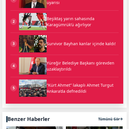
uyarısı
Beşiktaş yarın sahasında
2
Karagümrük’ü ağırlıyor
Survivor Bayhan kanlar içinde kaldı!
3
Yüreğir Belediye Başkanı görevden
4
uzaklaştırıldı
“Kürt Ahmet” lakaplı Ahmet Turgut
5
Ankara’da defnedildi
Benzer Haberler
Tümünü Gör