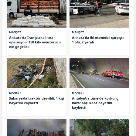
MANŞET
MANŞET
Ankara'da İran plakalı tıra
Ankara'da iki otomobil çarpıştı:
operasyon: 150 kilo uyuşturucu
1 ölü, 2 yaralı
ele geçirildi
MANŞET
MANŞET
Sakarya’da traktör devrildi: 1 kişi
Antalya’da tünelde korkunç
hayatını kaybetti
kaza! Karı koca hayatını
kaybetti