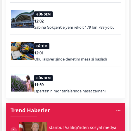
GÜNDEM
12:02
Sabiha Gökçen’de yeni rekor: 179 bin 789 yolcu
EĞİTİM
12:01
Okul alışverişinde denetim mesaisi başladı
GÜNDEM
11:59
Isparta’nın mor tarlalarında hasat zamanı
Trend Haberler
İstanbul Valiliği’nden sosyal medya
1