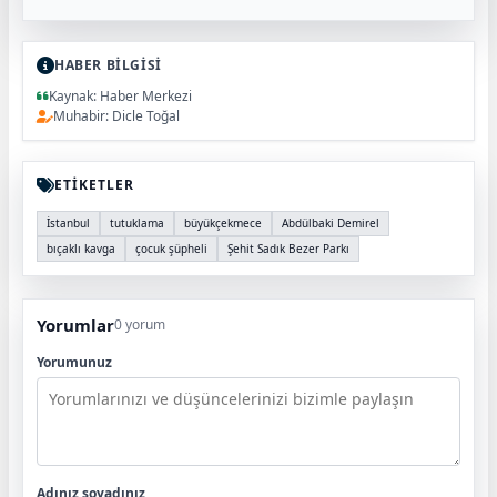
HABER BİLGİSİ
Kaynak: Haber Merkezi
Muhabir: Dicle Toğal
ETİKETLER
İstanbul
tutuklama
büyükçekmece
Abdülbaki Demirel
bıçaklı kavga
çocuk şüpheli
Şehit Sadık Bezer Parkı
Yorumlar
0 yorum
Yorumunuz
Adınız soyadınız