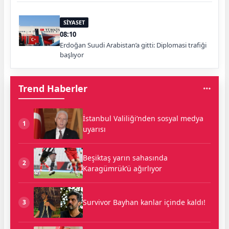
SİYASET
08:10
Erdoğan Suudi Arabistan’a gitti: Diplomasi trafiği
başlıyor
Trend Haberler
İstanbul Valiliği’nden sosyal medya
1
uyarısı
Beşiktaş yarın sahasında
2
Karagümrük’ü ağırlıyor
Survivor Bayhan kanlar içinde kaldı!
3