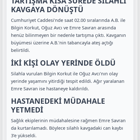
TARTIŞMA KISA SÜREDE SİLAHLI
KAVGAYA DÖNÜŞTÜ
Cumhuriyet Caddesi’nde saat 02.00 sıralarında A.B. ile
Bilgin Korkut, Oğuz Avcı ve Emre Savran arasında
henüz bilinmeyen bir nedenle tartışma çıktı. Kavganın
büyümesi üzerine A.B.’nin tabancayla ateş açtığı
belirtildi.
İKİ KİŞİ OLAY YERİNDE ÖLDÜ
Silahla vurulan Bilgin Korkut ile Oğuz Avcı’nın olay
yerinde yaşamını yitirdiği tespit edildi. Ağır yaralanan
Emre Savran ise hastaneye kaldırıldı.
HASTANEDEKİ MÜDAHALE
YETMEDİ
Sağlık ekiplerinin müdahalesine rağmen Emre Savran
da kurtarılamadı. Böylece silahlı kavgadaki can kaybı
3’e yükseldi.