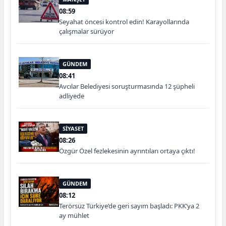
08:59
Seyahat öncesi kontrol edin! Karayollarında
çalışmalar sürüyor
GÜNDEM
08:41
Avcılar Belediyesi soruşturmasında 12 şüpheli
adliyede
SİYASET
08:26
Özgür Özel fezlekesinin ayrıntıları ortaya çıktı!
GÜNDEM
08:12
Terörsüz Türkiye’de geri sayım başladı: PKK’ya 2
ay mühlet