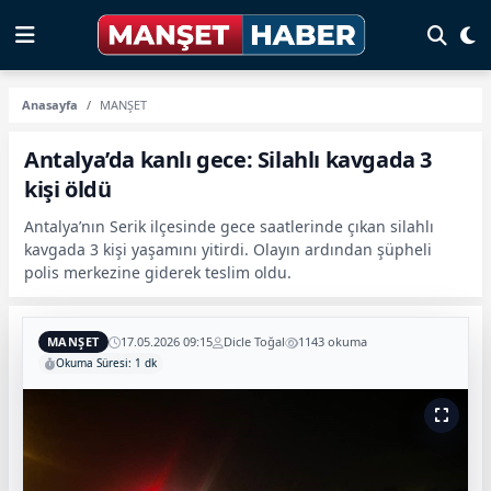
Anasayfa
MANŞET
Antalya’da kanlı gece: Silahlı kavgada 3
kişi öldü
Antalya’nın Serik ilçesinde gece saatlerinde çıkan silahlı
kavgada 3 kişi yaşamını yitirdi. Olayın ardından şüpheli
polis merkezine giderek teslim oldu.
MANŞET
17.05.2026 09:15
Dicle Toğal
1143 okuma
Okuma Süresi: 1 dk