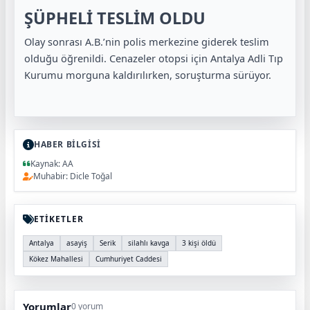
ŞÜPHELİ TESLİM OLDU
Olay sonrası A.B.’nin polis merkezine giderek teslim
olduğu öğrenildi. Cenazeler otopsi için Antalya Adli Tıp
Kurumu morguna kaldırılırken, soruşturma sürüyor.
HABER BİLGİSİ
Kaynak: AA
Muhabir: Dicle Toğal
ETİKETLER
Antalya
asayiş
Serik
silahlı kavga
3 kişi öldü
Kökez Mahallesi
Cumhuriyet Caddesi
Yorumlar
0 yorum