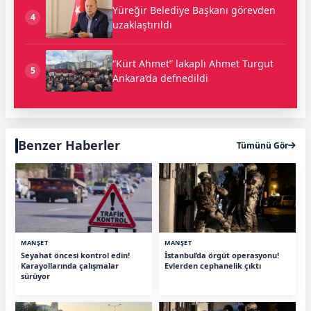
Yüreğir Belediye Başkanı görevden
4
uzaklaştırıldı
“Kürt Ahmet” lakaplı Ahmet Turgut
5
Ankara’da defnedildi
Benzer Haberler
Tümünü Gör
MANŞET
MANŞET
Seyahat öncesi kontrol edin!
İstanbul’da örgüt operasyonu!
Karayollarında çalışmalar
Evlerden cephanelik çıktı
sürüyor