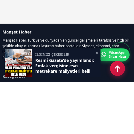
Manşet Haber
Manşet Haber, Türkiye ve dünyadan en güncel gelişmeleri tarafsız ve hızlı bir
şekilde okuyucularına ulaştıran haber portalıdır. Siyaset, ekonomi, spor,
teknoloji, kültür-sanat ve yaşam kategorilerinde doğru, güvenilir ve anlık
×
WhatsApp
İLGİNİZİ ÇEKEBİLİR
İhbar Hattı
haberler sunar.
Resmî Gazete’de yayımlandı:
Emlak vergisine esas
metrekare maliyetleri belli
Kategoriler
oldu
GÜNDEM
ÖZEL HABER
SİYASET
EKONOMİ
DÜNYA
SPOR
EĞİTİM
ENERJİ
DİĞER
MANŞET
SAĞLIK
MAGAZİN