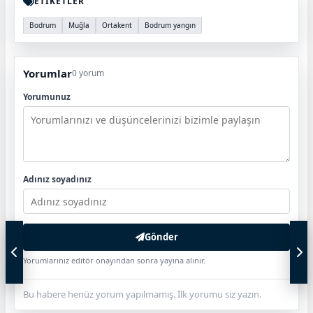
ETİKETLER
Bodrum
Muğla
Ortakent
Bodrum yangın
Yorumlar
0 yorum
Yorumunuz
Adınız soyadınız
Gönder
Yorumlarınız editör onayından sonra yayına alınır.
Bu habere henüz yorum yapılmamış. İlk yorumu siz yazın.