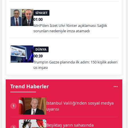
SİYASET
01:00
MHP’den İzzet Ulvi Yönter açıklaması: Sağlık
sorunları nedeniyle imza atamadı
DÜNYA
00:39
Trump’ın Gazze planında ilk adım: 150 kişilik askeri
üs inşası
Trend Haberler
İstanbul Valiliği’nden sosyal medya
1
uyarısı
Beşiktaş yarın sahasında
2