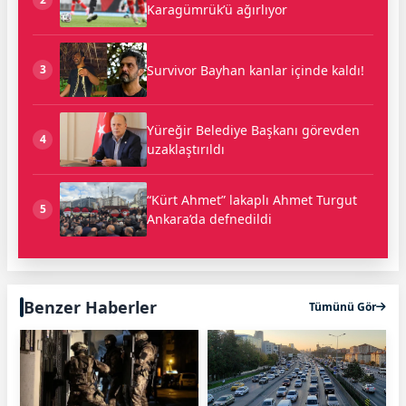
Karagümrük’ü ağırlıyor
Survivor Bayhan kanlar içinde kaldı!
3
Yüreğir Belediye Başkanı görevden
4
uzaklaştırıldı
“Kürt Ahmet” lakaplı Ahmet Turgut
5
Ankara’da defnedildi
Benzer Haberler
Tümünü Gör