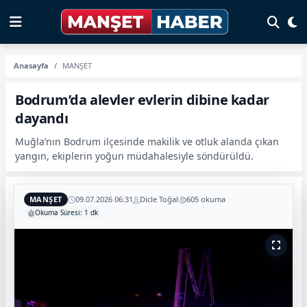
Anasayfa
MANŞET
Bodrum’da alevler evlerin dibine kadar
dayandı
Muğla’nın Bodrum ilçesinde makilik ve otluk alanda çıkan
yangın, ekiplerin yoğun müdahalesiyle söndürüldü.
MANŞET
09.07.2026 06:31
Dicle Toğal
605 okuma
Okuma Süresi: 1 dk