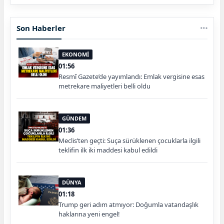
Son Haberler
EKONOMİ
01:56
Resmî Gazete’de yayımlandı: Emlak vergisine esas
metrekare maliyetleri belli oldu
GÜNDEM
01:36
Meclis’ten geçti: Suça sürüklenen çocuklarla ilgili
teklifin ilk iki maddesi kabul edildi
DÜNYA
01:18
Trump geri adım atmıyor: Doğumla vatandaşlık
haklarına yeni engel!