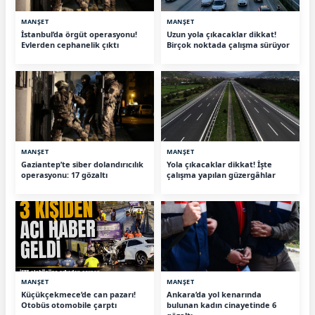
MANŞET
MANŞET
İstanbul’da örgüt operasyonu!
Uzun yola çıkacaklar dikkat!
Evlerden cephanelik çıktı
Birçok noktada çalışma sürüyor
MANŞET
MANŞET
Gaziantep’te siber dolandırıcılık
Yola çıkacaklar dikkat! İşte
operasyonu: 17 gözaltı
çalışma yapılan güzergâhlar
MANŞET
MANŞET
Küçükçekmece’de can pazarı!
Ankara’da yol kenarında
Otobüs otomobile çarptı
bulunan kadın cinayetinde 6