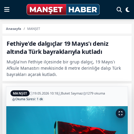
Anasayfa
MANŞET
Fethiye'de dalgıçlar 19 Mayıs'ı deniz
altında Türk bayraklarıyla kutladı
Muğla'nın Fethiye ilçesinde bir grup dalgıç, 19 Mayıs'ı
Afkule Manastırı mevkisinde 8 metre derinliğe dalıp Türk
bayrakları açarak kutladı.
MANŞET
19.05.2026 10:18
Buket Saymaz
1279 okuma
Okuma Süresi: 1 dk