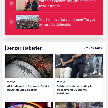
Yüreğir Belediye Başkanı görevden
4
uzaklaştırıldı
“Kürt Ahmet” lakaplı Ahmet Turgut
5
Ankara’da defnedildi
Benzer Haberler
Tümünü Gör
MANŞET
MANŞET
AFAD duyurdu: Gaziantep’te 4,5
Sahte evrakla vatandaşlık
büyüklüğünde deprem
operasyonu: 32 şüpheli
tutuklandı