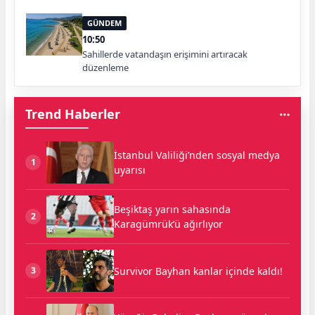
GÜNDEM
10:50
Sahillerde vatandaşın erişimini artıracak
düzenleme
Trend Haberler
İstanbul Valiliği’nden sosyal medya
1
uyarısı
Beşiktaş yarın sahasında
2
Karagümrük’ü ağırlıyor
Survivor Bayhan kanlar içinde kaldı!
3