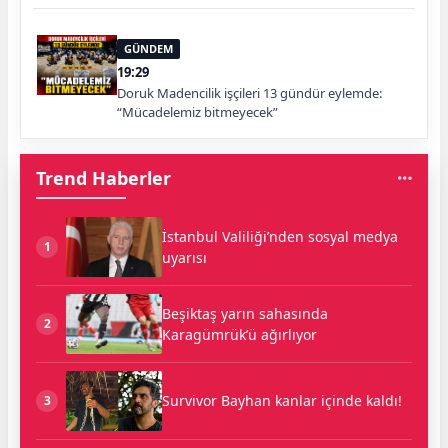
GÜNDEM
19:29
Doruk Madencilik işçileri 13 gündür eylemde:
“Mücadelemiz bitmeyecek”
Trend Haberler
İstanbul Valiliği’nden sosyal medya
1
uyarısı
Beşiktaş yarın sahasında
2
Karagümrük’ü ağırlıyor
Survivor Bayhan kanlar içinde kaldı!
3