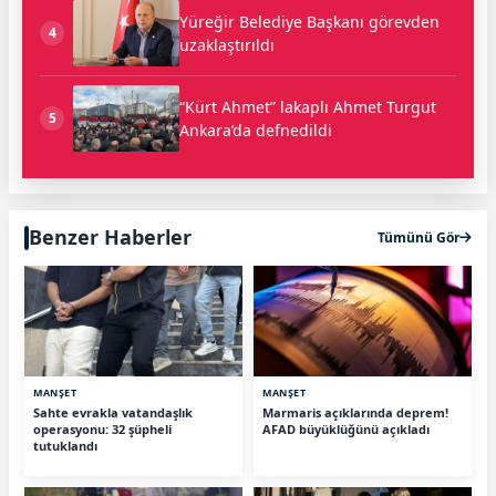
Yüreğir Belediye Başkanı görevden
4
uzaklaştırıldı
“Kürt Ahmet” lakaplı Ahmet Turgut
5
Ankara’da defnedildi
Benzer Haberler
Tümünü Gör
MANŞET
MANŞET
Sahte evrakla vatandaşlık
Marmaris açıklarında deprem!
operasyonu: 32 şüpheli
AFAD büyüklüğünü açıkladı
tutuklandı