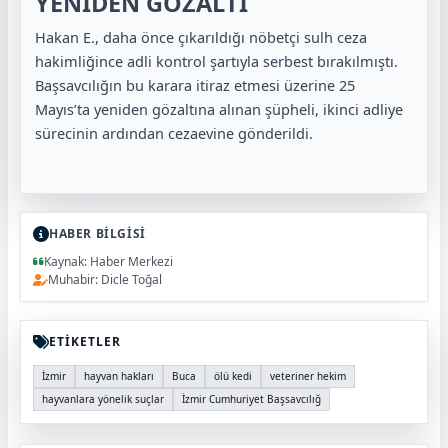
YENİDEN GÖZALTI
Hakan E., daha önce çıkarıldığı nöbetçi sulh ceza
hakimliğince adli kontrol şartıyla serbest bırakılmıştı.
Başsavcılığın bu karara itiraz etmesi üzerine 25
Mayıs’ta yeniden gözaltına alınan şüpheli, ikinci adliye
sürecinin ardından cezaevine gönderildi.
HABER BİLGİSİ
Kaynak: Haber Merkezi
Muhabir: Dicle Toğal
ETİKETLER
İzmir
hayvan hakları
Buca
ölü kedi
veteriner hekim
hayvanlara yönelik suçlar
İzmir Cumhuriyet Başsavcılığ