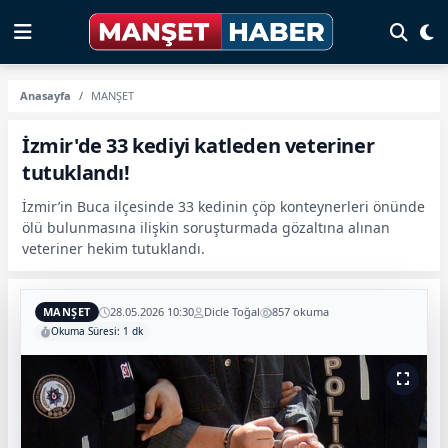
Anasayfa
MANŞET
İzmir'de 33 kediyi katleden veteriner
tutuklandı!
İzmir’in Buca ilçesinde 33 kedinin çöp konteynerleri önünde
ölü bulunmasına ilişkin soruşturmada gözaltına alınan
veteriner hekim tutuklandı.
MANŞET
28.05.2026 10:30
Dicle Toğal
857 okuma
Okuma Süresi: 1 dk