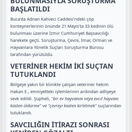
BULUNMASIYLA SORUŞTURMA
BAŞLATILDI
Buca’da Adnan Kahveci Caddesi’ndeki çöp
konteynerlerinin önünde 21 Mayıs’ta 33 kedinin ölü
bulunması üzerine İzmir Cumhuriyet Başsavcılığı
harekete geçti. Soruşturma, Çevre, İmar, Orman ve
Hayvanlara Yönelik Suçları Soruşturma Bürosu
tarafından yürütüldü.
VETERİNER HEKİM İKİ SUÇTAN
TUTUKLANDI
Bölgeye yakın bir klinikte çalışan veteriner hekim
Hakan E., emniyetteki işlemlerinin ardından adliyeye
sevk edildi. Şüpheli,
"bir ev hayvanını veya evcil hayvanı
kasten öldürme"
ve
"çevreyi kasten kirletmek"
suçlarından
tutuklandı.
SAVCILIĞIN İTİRAZI SONRASI