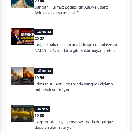
20:44
İran’dan Hürmüz Boğazı için ABD’ye 6 şart:"
Abluka kalkarsa açılabilir"
GÜNDEM
20:27
Dışişleri Bakanı Fidan açıkladı: Mekke Anlaşması
NATO’nun 5. maddesi gibi, saldırmayana tehdit
değiliz
GÜNDEM
19:56
Etimesgut Kent Ormanı’nda yangın: Ekiplerin
müdahalesi sürüyor
DÜNYA
19:38
Gazprom’dan kış uyarısı: Avrupa’da doğal gaz
depoları alarm veriyor