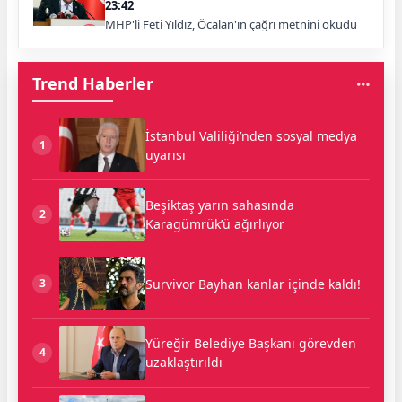
23:42
MHP'li Feti Yıldız, Öcalan'ın çağrı metnini okudu
Trend Haberler
İstanbul Valiliği’nden sosyal medya
1
uyarısı
Beşiktaş yarın sahasında
2
Karagümrük’ü ağırlıyor
Survivor Bayhan kanlar içinde kaldı!
3
Yüreğir Belediye Başkanı görevden
4
uzaklaştırıldı