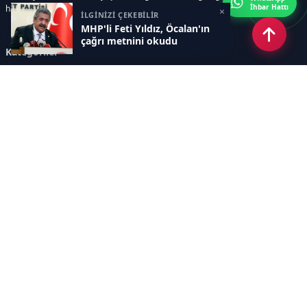
İhbar Hattı
haberler sunar.
×
İLGİNİZİ ÇEKEBİLİR
MHP'li Feti Yıldız, Öcalan'ın
çağrı metnini okudu
Kategoriler
GÜNDEM
ÖZEL HABER
SİYASET
EKONOMİ
DÜNYA
SPOR
EĞİTİM
ENERJİ
DİĞER
MANŞET
SAĞLIK
MAGAZİN
BİLİM-TEKNOLOJİ
KÜLTÜR-SANAT
SEKTÖREL SİTELERİMİZ
YAZARLAR
KÜNYE
Sayfalar