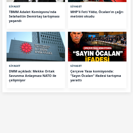
SİYASET
SİYASET
TBMM Adalet Komisyonu'nda
MHP'li Feti Yıldız, Öcalan'ın çağrı
Selahattin Demirtaş tartışması
metnini okudu
yaşandı
SİYASET
SİYASET
DMM açıkladı: Mekke Ortak
Çerçeve Yasa komisyonda:
Savunma Anlaşması NATO ile
"Sayın Öcalan" ifadesi tartışma
çelişmiyor
yarattı