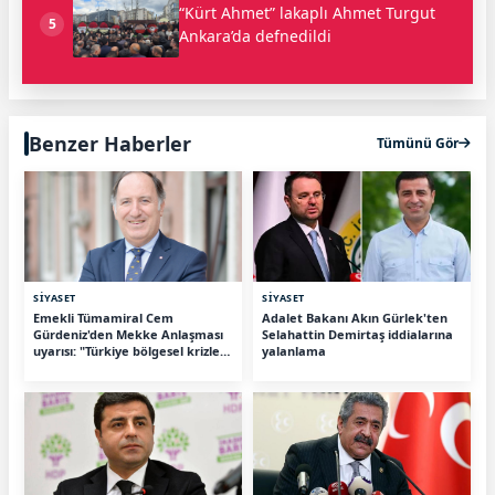
“Kürt Ahmet” lakaplı Ahmet Turgut
5
Ankara’da defnedildi
Benzer Haberler
Tümünü Gör
SİYASET
SİYASET
Emekli Tümamiral Cem
Adalet Bakanı Akın Gürlek'ten
Gürdeniz'den Mekke Anlaşması
Selahattin Demirtaş iddialarına
uyarısı: "Türkiye bölgesel krizlere
yalanlama
çekilebilir"