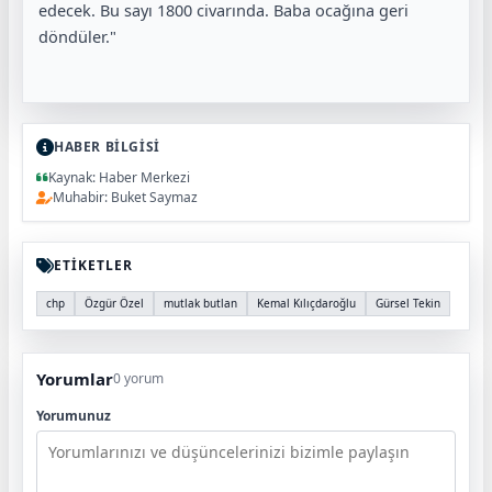
edecek. Bu sayı 1800 civarında. Baba ocağına geri
döndüler."
HABER BİLGİSİ
Kaynak: Haber Merkezi
Muhabir: Buket Saymaz
ETİKETLER
chp
Özgür Özel
mutlak butlan
Kemal Kılıçdaroğlu
Gürsel Tekin
Yorumlar
0 yorum
Yorumunuz