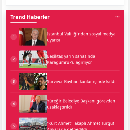
Trend Haberler
İstanbul Valiliği’nden sosyal medya
1
uyarısı
Beşiktaş yarın sahasında
2
Karagümrük’ü ağırlıyor
Survivor Bayhan kanlar içinde kaldı!
3
Yüreğir Belediye Başkanı görevden
4
uzaklaştırıldı
“Kürt Ahmet” lakaplı Ahmet Turgut
5
Ankara’da defnedildi