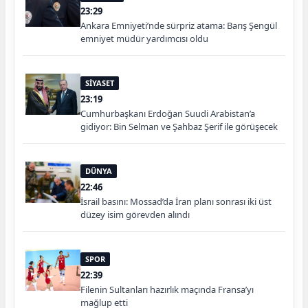
23:29
Ankara Emniyeti’nde sürpriz atama: Barış Şengül
emniyet müdür yardımcısı oldu
SİYASET
23:19
Cumhurbaşkanı Erdoğan Suudi Arabistan’a
gidiyor: Bin Selman ve Şahbaz Şerif ile görüşecek
DÜNYA
22:46
İsrail basını: Mossad’da İran planı sonrası iki üst
düzey isim görevden alındı
SPOR
22:39
Filenin Sultanları hazırlık maçında Fransa’yı
mağlup etti