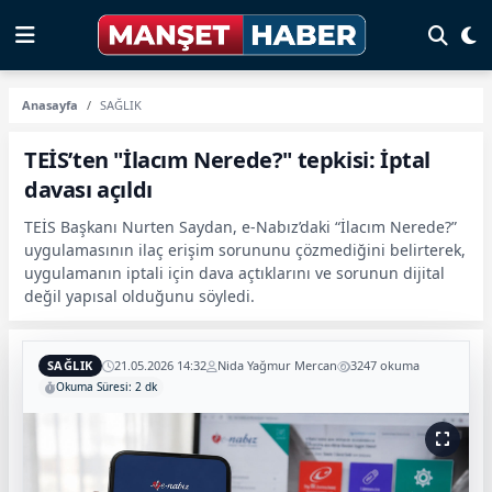
Anasayfa
SAĞLIK
TEİS’ten "İlacım Nerede?" tepkisi: İptal
davası açıldı
TEİS Başkanı Nurten Saydan, e-Nabız’daki “İlacım Nerede?”
uygulamasının ilaç erişim sorununu çözmediğini belirterek,
uygulamanın iptali için dava açtıklarını ve sorunun dijital
değil yapısal olduğunu söyledi.
SAĞLIK
21.05.2026 14:32
Nida Yağmur Mercan
3247 okuma
Okuma Süresi: 2 dk