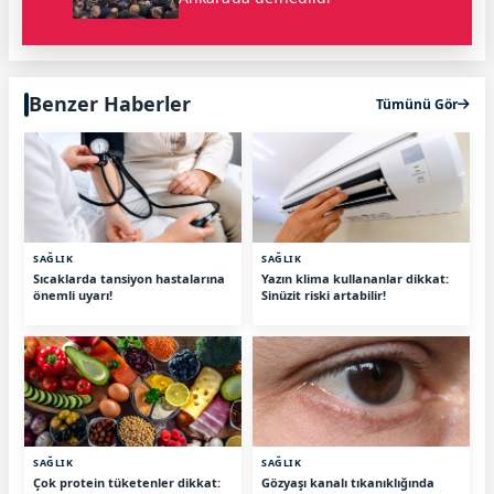
Benzer Haberler
Tümünü Gör
SAĞLIK
SAĞLIK
Sıcaklarda tansiyon hastalarına
Yazın klima kullananlar dikkat:
önemli uyarı!
Sinüzit riski artabilir!
SAĞLIK
SAĞLIK
Çok protein tüketenler dikkat:
Gözyaşı kanalı tıkanıklığında