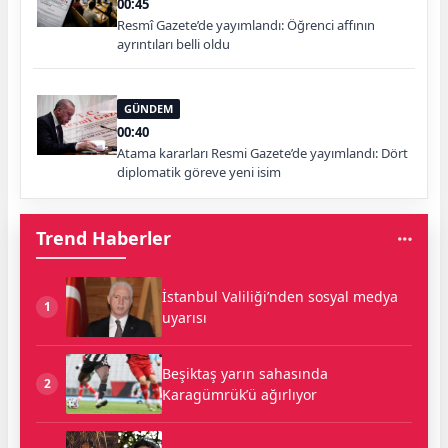
00:45
Resmî Gazete’de yayımlandı: Öğrenci affının
ayrıntıları belli oldu
GÜNDEM
00:40
Atama kararları Resmi Gazete’de yayımlandı: Dört
diplomatik göreve yeni isim
Trend Haberler
İstanbul Valiliği’nden sosyal medya
1
uyarısı
Beşiktaş yarın sahasında
2
Karagümrük’ü ağırlıyor