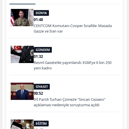
DÜNYA
01:48
CENTCOM Komutanı Cooper İsrail’de: Masada
Gazze ve İran var
GÜNDEM
01:32
Resmî Gazete’de yayımlandı: EGM’ye 6 bin 250
yeni kadro
SİYASET
00:52
İYİ Partili Turhan Çömez’e "Sincan Cezaevi"
açıklaması nedeniyle soruşturma açıldı
EĞİTİM