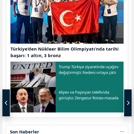
Türkiye’den Nükleer Bilim Olimpiyatı’nda tarihi
başarı: 1 altın, 3 bronz
Trump Türkiye ziyaretinde uçağını
değiştirmişti: Nedeni ortaya çıktı
Aliyev ve Paşinyan telefonda
görüştü: Zengezur Rotası masada
Son Haberler