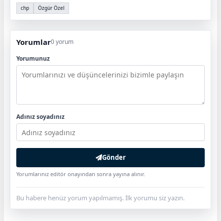
chp
Özgür Özel
Yorumlar
0 yorum
Yorumunuz
Adınız soyadınız
Gönder
Yorumlarınız editör onayından sonra yayına alınır.
Bu habere henüz yorum yapılmamış. İlk yorumu siz yazın.