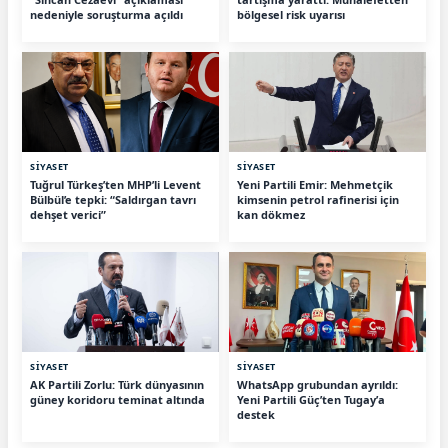
nedeniyle soruşturma açıldı
bölgesel risk uyarısı
SİYASET
SİYASET
Tuğrul Türkeş’ten MHP’li Levent
Yeni Partili Emir: Mehmetçik
Bülbül’e tepki: “Saldırgan tavrı
kimsenin petrol rafinerisi için
dehşet verici”
kan dökmez
SİYASET
SİYASET
AK Partili Zorlu: Türk dünyasının
WhatsApp grubundan ayrıldı:
güney koridoru teminat altında
Yeni Partili Güç’ten Tugay’a
destek