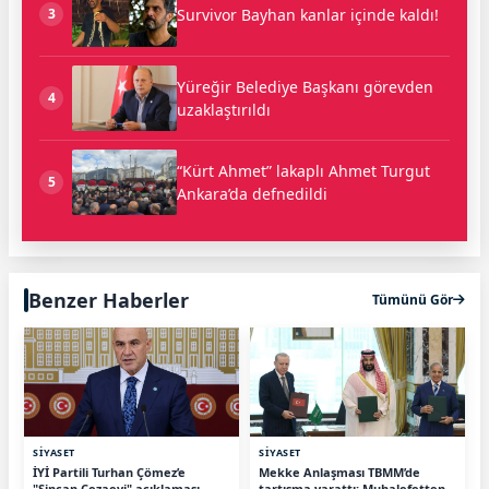
Survivor Bayhan kanlar içinde kaldı!
3
Yüreğir Belediye Başkanı görevden
4
uzaklaştırıldı
“Kürt Ahmet” lakaplı Ahmet Turgut
5
Ankara’da defnedildi
Benzer Haberler
Tümünü Gör
SİYASET
SİYASET
İYİ Partili Turhan Çömez’e
Mekke Anlaşması TBMM’de
"Sincan Cezaevi" açıklaması
tartışma yarattı: Muhalefetten