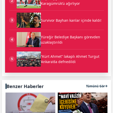
2
Karagümrük’ü ağırlıyor
Survivor Bayhan kanlar içinde kaldı!
3
Yüreğir Belediye Başkanı görevden
4
uzaklaştırıldı
“Kürt Ahmet” lakaplı Ahmet Turgut
5
Ankara’da defnedildi
Benzer Haberler
Tümünü Gör