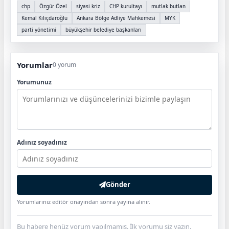
chp
Özgür Özel
siyasi kriz
CHP kurultayı
mutlak butlan
Kemal Kılıçdaroğlu
Ankara Bölge Adliye Mahkemesi
MYK
parti yönetimi
büyükşehir belediye başkanları
Yorumlar
0 yorum
Yorumunuz
Adınız soyadınız
Gönder
Yorumlarınız editör onayından sonra yayına alınır.
Bu habere henüz yorum yapılmamış. İlk yorumu siz yazın.