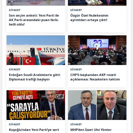
SİYASET
SİYASET
Son seçim anketi: Yeni Parti ile
Özgür Özel fezlekesinin
AK Parti arasındaki puan farkı
ayrıntıları ortaya çıktı!
belli oldu!
SİYASET
SİYASET
Erdoğan Suudi Arabistan’a gitti:
CHP’li başkandan AKP rozeti
Diplomasi trafiği başlıyor
açıklaması: Nezaketen taktım
SİYASET
SİYASET
Kuşoğlu’ndan Yeni Parti’ye sert
MHP’den İzzet Ulvi Yönter