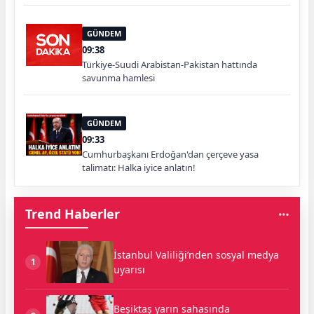
GÜNDEM
09:38
Türkiye-Suudi Arabistan-Pakistan hattında
savunma hamlesi
GÜNDEM
09:33
Cumhurbaşkanı Erdoğan'dan çerçeve yasa
talimatı: Halka iyice anlatın!
Trend Haberler
İstanbul Valiliği’nden sosyal medya
1
uyarısı
Beşiktaş yarın sahasında