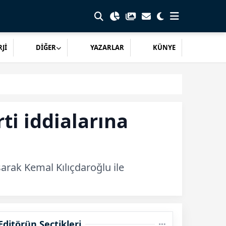
Jİ
DİĞER
YAZARLAR
KÜNYE
ti iddialarına
arak Kemal Kılıçdaroğlu ile
Editörün Seçtikleri