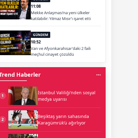
11:08
Mekke Anlaşması’na yeni ülkeler
katılabilir: Yılmaz Mısır’ı işaret etti
GÜNDEM
10:52
Van ve Afyonkarahisar'daki 2 faili
meçhul cinayet çözüldü
Trend Haberler
İstanbul Valiliği’nden sosyal
1
medya uyarısı
Beşiktaş yarın sahasında
2
Karagümrük’ü ağırlıyor