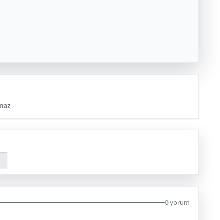
maz
0 yorum