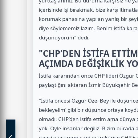
yurttaşlarımız ‘Bu duruma karşı siz ne yapa
içerisinde işi bırakmak, bize karşı itimat
korumak pahasına yapılan yanlış bir şey
diye söylememiz lazım. Benim istifa ka
düşünüyorum" dedi.
"CHP’DEN İSTİFA ETTİM
AÇIMDA DEĞİŞİKLİK Y
İstifa kararından önce CHP lideri Özgür 
paylaştığını aktaran İzmir Büyükşehir Bel
"İstifa öncesi Özgür Özel Bey ile düşünc
bekleyelim’ gibi bir düşünce ortaya koyd
olmadı. CHP’den istifa ettim ama dünya g
yok. Öyle insanlar değiliz. Bizim burada 
siyasi oluşumun yani mümkünse CHP içer