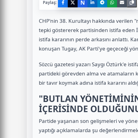
N
Paylaş:
CHP'nin 38. Kurultayı hakkında verilen 
tepki göstererek partisinden istifa eden
istifa kararının perde arkasını anlattı.
konuşan Tugay, AK Parti'ye geçeceği yönün
Sözcü gazetesi yazarı Saygı Öztürk'e istif
partideki görevden alma ve atamaların köt
bir tavır koymak adına istifa kararını aldığ
"BUTLAN YÖNETİMİNİN
İÇERİSİNDE OLDUĞUN
Partide yaşanan son gelişmeleri ve yönet
yaptığı açıklamalarda şu değerlendirme