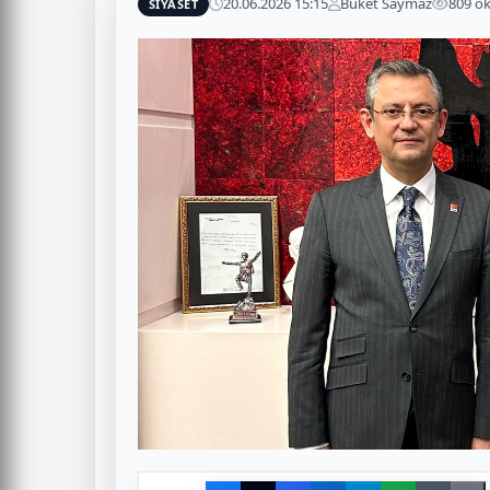
20.06.2026 15:15
Buket Saymaz
809 o
SİYASET