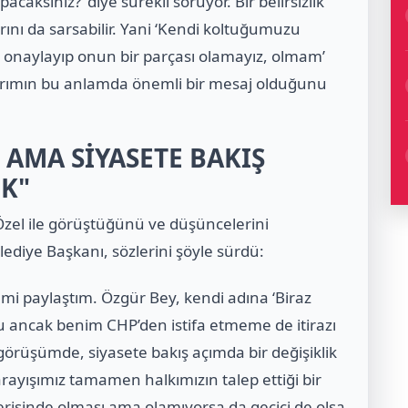
caksınız?’ diye sürekli soruyor. Bir belirsizlik
larını da sarsabilir. Yani ‘Kendi koltuğumuzu
i onaylayıp onun bir parçası olamayız, olmam’
rarımın bu anlamda önemli bir mesaj olduğunu
 AMA SİYASETE BAKIŞ
OK"
Özel ile görüştüğünü ve düşüncelerini
ediye Başkanı, sözlerini şöyle sürdü:
emi paylaştım. Özgür Bey, kendi adına ‘Biraz
u ancak benim CHP’den istifa etmeme de itirazı
örüşümde, siyasete bakış açımda bir değişiklik
arayışımız tamamen halkımızın talep ettiği bir
isinde olması ama olamıyorsa da geçici de olsa