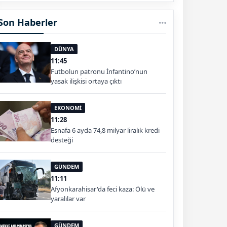
Son Haberler
DÜNYA
11:45
Futbolun patronu İnfantino’nun
yasak ilişkisi ortaya çıktı
EKONOMİ
11:28
Esnafa 6 ayda 74,8 milyar liralık kredi
desteği
GÜNDEM
11:11
Afyonkarahisar'da feci kaza: Ölü ve
yaralılar var
GÜNDEM