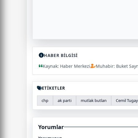
HABER BİLGİSİ
Kaynak: Haber Merkezi
Muhabir: Buket Say
ETİKETLER
chp
ak parti
mutlak butlan
Cemil Tugay
Yorumlar