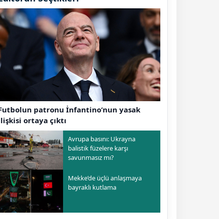
Futbolun patronu İnfantino’nun yasak
ilişkisi ortaya çıktı
Avrupa basını: Ukrayna
balistik füzelere karşı
savunmasız mı?
Mekke’de üçlü anlaşmaya
bayraklı kutlama