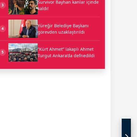
Survivor Bayhan kanlar içinde
3
kaldı!
Yüreğir Belediye Başkanı
4
görevden uzaklaştırıldı
“Kürt Ahmet” lakaplı Ahmet
5
Turgut Ankara’da defnedildi