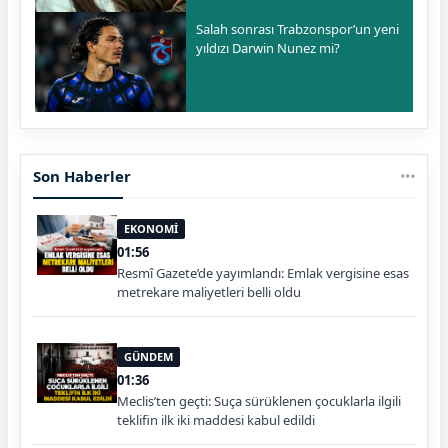
Salah sonrası Trabzonspor’un yeni
yıldızı Darwin Nunez mi?
Son Haberler
EKONOMİ
01:56
Resmî Gazete’de yayımlandı: Emlak vergisine esas
metrekare maliyetleri belli oldu
GÜNDEM
01:36
Meclis’ten geçti: Suça sürüklenen çocuklarla ilgili
teklifin ilk iki maddesi kabul edildi