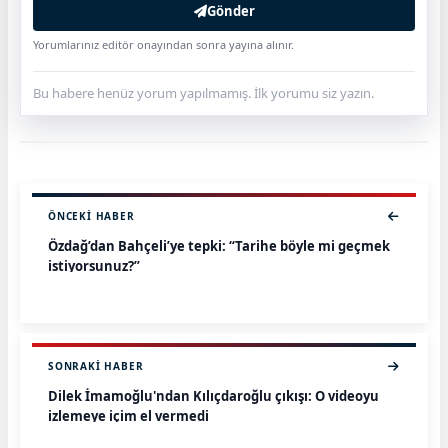
Gönder
Yorumlarınız editör onayından sonra yayına alınır.
Bu habere henüz yorum yapılmamış. İlk yorumu siz yazın.
ÖNCEKI HABER
Özdağ’dan Bahçeli’ye tepki: “Tarihe böyle mi geçmek
istiyorsunuz?”
SONRAKI HABER
Dilek İmamoğlu'ndan Kılıçdaroğlu çıkışı: O videoyu
izlemeye içim el vermedi