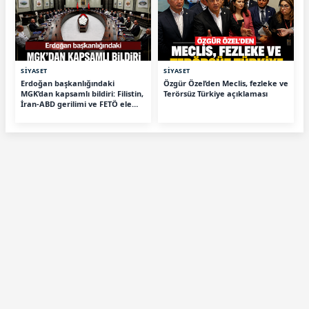
SİYASET
SİYASET
Erdoğan başkanlığındaki
Özgür Özel’den Meclis, fezleke ve
MGK’dan kapsamlı bildiri: Filistin,
Terörsüz Türkiye açıklaması
İran-ABD gerilimi ve FETÖ ele
alındı