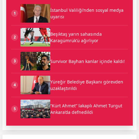
İstanbul Valiliği’nden sosyal medya
1
uyarısı
Beşiktaş yarın sahasında
2
Karagümrük’ü ağırlıyor
Survivor Bayhan kanlar içinde kaldı!
3
Yüreğir Belediye Başkanı görevden
4
uzaklaştırıldı
“Kürt Ahmet” lakaplı Ahmet Turgut
5
Ankara’da defnedildi