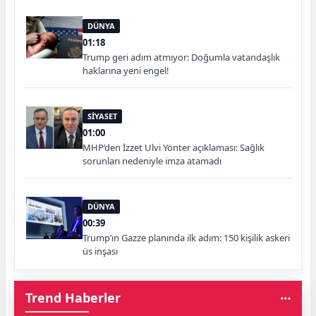
DÜNYA
01:18
Trump geri adım atmıyor: Doğumla vatandaşlık
haklarına yeni engel!
SİYASET
01:00
MHP’den İzzet Ulvi Yönter açıklaması: Sağlık
sorunları nedeniyle imza atamadı
DÜNYA
00:39
Trump’ın Gazze planında ilk adım: 150 kişilik askeri
üs inşası
Trend Haberler