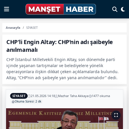
Anasayfa
SİYASET
CHP'li Engin Altay: CHP’nin adı şaibeyle
anılmamalı
CHP İstanbul Milletvekili Engin Altay, son dönemde parti
içinde yaşanan tartışmalar ve belediyelere yönelik
operasyonlara ilişkin dikkat çeken açıklamalarda bulundu.
Altay, “CHP’nin adı şaibeyle yan yana anılmamalıdır” dedi.
SİYASET
21.05.2026 14:18
Mazhar Taha Akkaya
1477 okuma
Okuma Süresi: 2 dk