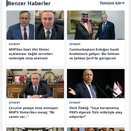
Benzer Haberler
Tümünü Gör
SİYASET
SİYASET
MHP’den İzzet Ulvi Yönter
Cumhurbaşkanı Erdoğan Suudi
açıklaması: Sağlık sorunları
Arabistan’a gidiyor: Bin Selman
nedeniyle imza atamadı
ve Şahbaz Şerif ile görüşecek
SİYASET
SİYASET
Çerçeve yasaya imza atmayan
Ümit Özdağ: “Suça karışmamış
MHP’li Yönter’den mesaj: “Bir
PKK’lı diyerek Türk milletiyle alay
canım var…”
ediyorlar!”