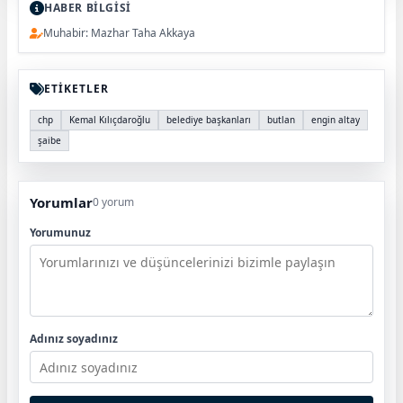
HABER BİLGİSİ
Muhabir: Mazhar Taha Akkaya
ETİKETLER
chp
Kemal Kılıçdaroğlu
belediye başkanları
butlan
engin altay
şaibe
Yorumlar
0 yorum
Yorumunuz
Adınız soyadınız