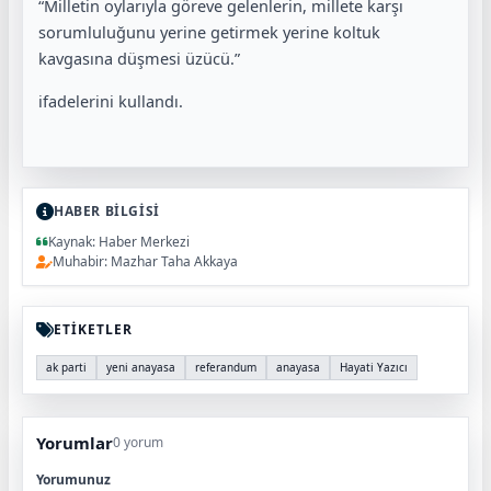
“Milletin oylarıyla göreve gelenlerin, millete karşı
sorumluluğunu yerine getirmek yerine koltuk
kavgasına düşmesi üzücü.”
ifadelerini kullandı.
HABER BİLGİSİ
Kaynak: Haber Merkezi
Muhabir: Mazhar Taha Akkaya
ETİKETLER
ak parti
yeni anayasa
referandum
anayasa
Hayati Yazıcı
Yorumlar
0 yorum
Yorumunuz