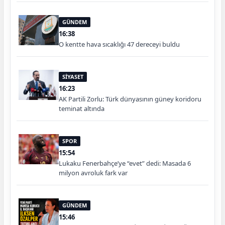
GÜNDEM
16:38
O kentte hava sıcaklığı 47 dereceyi buldu
SİYASET
16:23
AK Partili Zorlu: Türk dünyasının güney koridoru
teminat altında
SPOR
15:54
Lukaku Fenerbahçe’ye “evet” dedi: Masada 6
milyon avroluk fark var
GÜNDEM
15:46