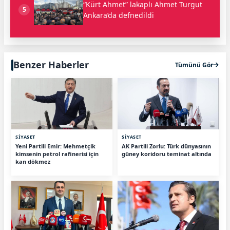
“Kürt Ahmet” lakaplı Ahmet Turgut
5
Ankara’da defnedildi
Benzer Haberler
Tümünü Gör
SİYASET
SİYASET
Yeni Partili Emir: Mehmetçik
AK Partili Zorlu: Türk dünyasının
kimsenin petrol rafinerisi için
güney koridoru teminat altında
kan dökmez