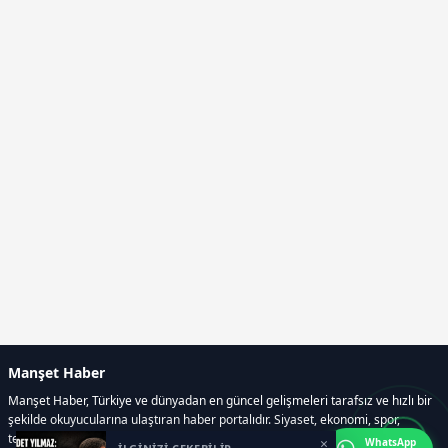
Manşet Haber
Manşet Haber, Türkiye ve dünyadan en güncel gelişmeleri tarafsız ve hızlı bir
şekilde okuyucularına ulaştıran haber portalıdır. Siyaset, ekonomi, spor,
teknoloji, kültür-sanat ve yaşam kategorilerinde doğru, güvenilir ve anlık
×
WhatsApp