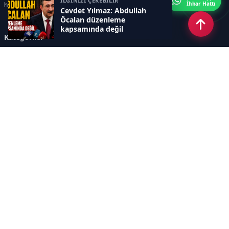
İLGİNİZİ ÇEKEBİLİR
İhbar Hattı
haberler sunar.
Cevdet Yılmaz: Abdullah
Öcalan düzenleme
kapsamında değil
Kategoriler
GÜNDEM
ÖZEL HABER
SİYASET
EKONOMİ
DÜNYA
SPOR
EĞİTİM
ENERJİ
DİĞER
MANŞET
SAĞLIK
MAGAZİN
BİLİM-TEKNOLOJİ
KÜLTÜR-SANAT
SEKTÖREL SİTELERİMİZ
YAZARLAR
KÜNYE
Sayfalar
AÇIK RIZA METNİ
ÇEREZ POLİTİKASI