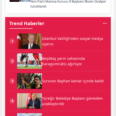
Yeni Parti Manisa Kurucu İl Başkanı İlksen Özalper
tutuklandı
Trend Haberler
İstanbul Valiliği’nden sosyal medya
1
uyarısı
Beşiktaş yarın sahasında
2
Karagümrük’ü ağırlıyor
Survivor Bayhan kanlar içinde kaldı!
3
Yüreğir Belediye Başkanı görevden
4
uzaklaştırıldı