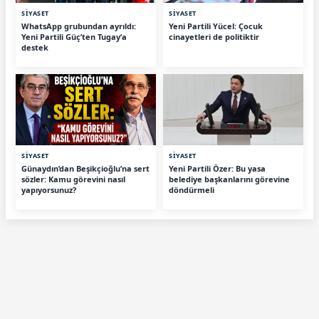
SİYASET
SİYASET
WhatsApp grubundan ayrıldı:
Yeni Partili Yücel: Çocuk
Yeni Partili Güç’ten Tugay’a
cinayetleri de politiktir
destek
SİYASET
SİYASET
Günaydın’dan Beşikçioğlu’na sert
Yeni Partili Özer: Bu yasa
sözler: Kamu görevini nasıl
belediye başkanlarını görevine
yapıyorsunuz?
döndürmeli