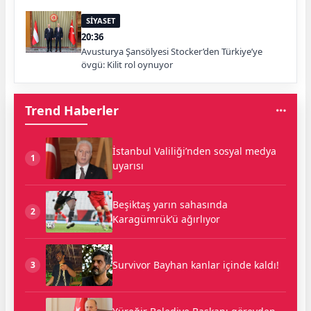
SİYASET
20:36
Avusturya Şansölyesi Stocker’den Türkiye’ye
övgü: Kilit rol oynuyor
Trend Haberler
İstanbul Valiliği’nden sosyal medya
1
uyarısı
Beşiktaş yarın sahasında
2
Karagümrük’ü ağırlıyor
Survivor Bayhan kanlar içinde kaldı!
3