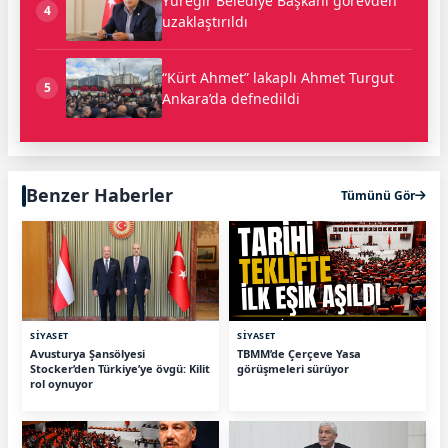
Yüreğir Belediye Başkanı görevden
4
uzaklaştırıldı
“Kürt Ahmet” lakaplı Ahmet Turgut
5
Ankara’da defnedildi
Benzer Haberler
Tümünü Gör
SİYASET
SİYASET
Avusturya Şansölyesi
TBMM’de Çerçeve Yasa
Stocker’den Türkiye’ye övgü: Kilit
görüşmeleri sürüyor
rol oynuyor