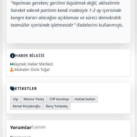
“Yapılması gereken; gerilimi büyütmek değil, aklıselimle
hareket ederek partinin kendi iradesiyle 1-2 ay içerisinde
kongre kararı alacağını açıklaması ve süreci demokratik
teamüller içerisinde işletmesidir”
ifadelerini kullanmıştı.
HABER BİLGİSİ
Kaynak: Haber Merkezi
Muhabir: Dicle Toğal
ETİKETLER
chp
Mansur Yavaş
CHP kurultayı
mutlak butlan
Kemal Kılıçdaroğlu
Barış Yarkadaş
Yorumlar
0 yorum