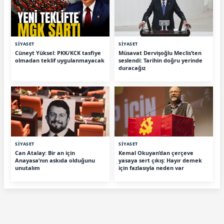
SİYASET
SİYASET
Cüneyt Yüksel: PKK/KCK tasfiye
Müsavat Dervişoğlu Meclis’ten
olmadan teklif uygulanmayacak
seslendi: Tarihin doğru yerinde
duracağız
SİYASET
SİYASET
Can Atalay: Bir an için
Kemal Okuyan’dan çerçeve
Anayasa’nın askıda olduğunu
yasaya sert çıkış: Hayır demek
unutalım
için fazlasıyla neden var