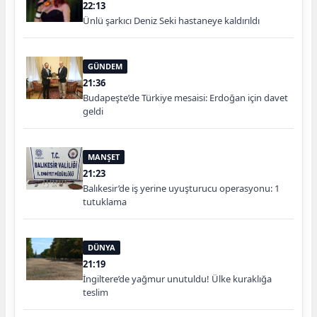
22:13
Ünlü şarkıcı Deniz Seki hastaneye kaldırıldı
GÜNDEM
21:36
Budapeşte’de Türkiye mesaisi: Erdoğan için davet
geldi
MANŞET
21:23
Balıkesir’de iş yerine uyuşturucu operasyonu: 1
tutuklama
DÜNYA
21:19
İngiltere’de yağmur unutuldu! Ülke kuraklığa
teslim