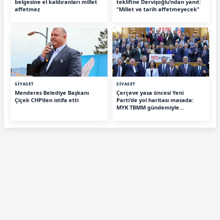
belgesine el kaldıranları millet
teklifine Dervişoğlu’ndan yanıt:
affetmez
"Millet ve tarih affetmeyecek"
SİYASET
SİYASET
Menderes Belediye Başkanı
Çerçeve yasa öncesi Yeni
Çiçek CHP’den istifa etti
Parti'de yol haritası masada:
MYK TBMM gündemiyle
toplanıyor