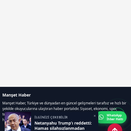
Manşet Haber
Manşet Haber, Türkiye ve dünyadan en güncel gelişmeleri tarafsız ve hızlı bir
şekilde okuyucularına ulaştıran haber portalıdır. Siyaset, ekonomi, spor,
teknoloji, kültür-sanat ve yaşam kategorilerinde doğru, güvenilir ve anlık
×
WhatsApp
İLGİNİZİ ÇEKEBİLİR
İhbar Hattı
haberler sunar.
Netanyahu Trump’ı reddetti:
Hamas silahsızlanmadan