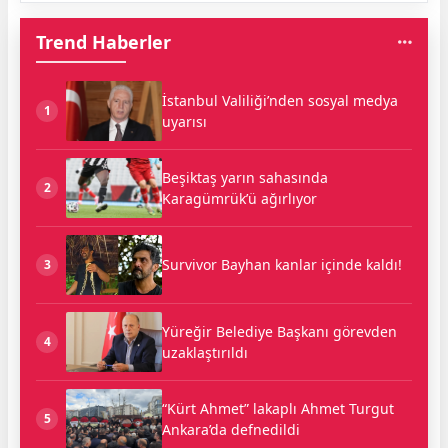
Trend Haberler
İstanbul Valiliği’nden sosyal medya
1
uyarısı
Beşiktaş yarın sahasında
2
Karagümrük’ü ağırlıyor
Survivor Bayhan kanlar içinde kaldı!
3
Yüreğir Belediye Başkanı görevden
4
uzaklaştırıldı
“Kürt Ahmet” lakaplı Ahmet Turgut
5
Ankara’da defnedildi