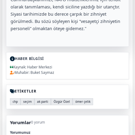
olarak tanımlaması, kendi siciline yazdığı bir utançtır.
Siyasi tarihimizde bu derece çarpık bir zihniyet
görülmedi. Bu sözü söyleyen kişi “vesayetçi zihniyetin
personeli” olmaktan öteye gidemez."
HABER BİLGİSİ
Kaynak: Haber Merkezi
Muhabir: Buket Saymaz
ETİKETLER
chp
seçim
ak parti
Özgür Özel
ömer çelik
Yorumlar
0 yorum
Yorumunuz