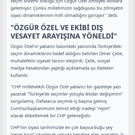
seçim sistemi olduğu için Özgür Özel zihniyeti iktidara
gelemiyor. Çünkü milletimizin sağduyusu bu zihniyetin
siyasi dinamiklerinin milli olmadığını görüyor" dedi.
"ÖZGÜR ÖZEL VE EKİBİ DIŞ
VESAYET ARAYIŞINA YÖNELDİ"
Özgür Özel’in yabancı basındaki yazısında Türkiye’deki
seçim dinamiklerini hedef aldığını belirten Ömer Çelik,
muhalefetin siyaset tarzını eleştirdi. Çelik, sosyal
medya hesabından yaptığı açıklamada şu ifadeleri
kullandı:
"CHP milletvekili Özgür Özel yabancı bir gazeteye yazı
yazarak “Türkiye’de seçimler yoluyla iktidar değişimini”
sorgulamış. Defalarca seçimle iş başına gelmiş
Cumhurbaşkanımızın temsil ettiği iradeyi “rejim”
olarak etiketlemek bir CHP geleneğidir.
CHP’nin siyasi tarihimizde en çok başvurduğu şey
“rejim krizi” çıkartmak yoluyla kendine alan açmaktır. İç