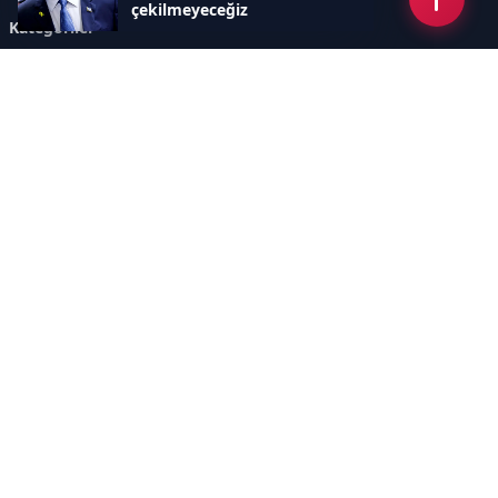
çekilmeyeceğiz
Kategoriler
GÜNDEM
ÖZEL HABER
SİYASET
EKONOMİ
DÜNYA
SPOR
EĞİTİM
ENERJİ
DİĞER
MANŞET
SAĞLIK
MAGAZİN
BİLİM-TEKNOLOJİ
KÜLTÜR-SANAT
SEKTÖREL SİTELERİMİZ
YAZARLAR
KÜNYE
Sayfalar
AÇIK RIZA METNİ
ÇEREZ POLİTİKASI
AYDINLATMA METNİ
VERİ İHLALİ PROSEDÜRÜ