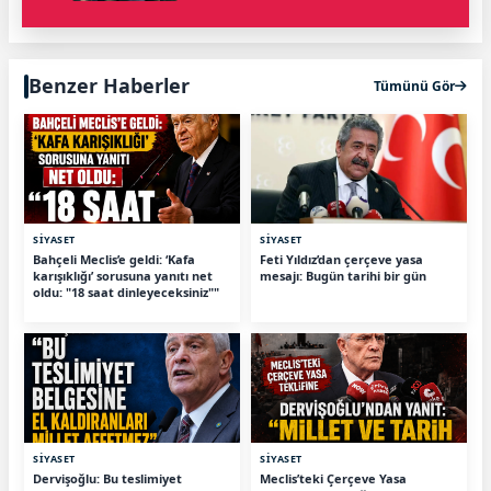
Benzer Haberler
Tümünü Gör
SİYASET
SİYASET
Bahçeli Meclis’e geldi: ‘Kafa
Feti Yıldız’dan çerçeve yasa
karışıklığı’ sorusuna yanıtı net
mesajı: Bugün tarihi bir gün
oldu: "18 saat dinleyeceksiniz""
SİYASET
SİYASET
Dervişoğlu: Bu teslimiyet
Meclis’teki Çerçeve Yasa