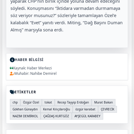
yaparak CHP’nin birlik içinde yoluna devam edeceğini
söyledi. Konuşmasını “İktidara varmadan durmamaya
söz veriyor musunuz?” sözleriyle tamamlayan Özel’e
kalabalık “Evet” yanıtı verdi. Miting, “Dağ Başını Duman
Almış” marşıyla sona erdi.
HABER BİLGİSİ
Kaynak: Haber Merkezi
Muhabir: Nahibe Demirel
ETİKETLER
chp
Özgür Özel
tokat
Recep Tayyip Erdoğan
Murat Bakan
Gökhan Günaydın
Kemal Kılıçdaroğlu
özgür karabat
ÇEVRECİK
NAZIM DEMİRKOL
ÇAĞDAŞ KURTGÖZ
AYŞEGÜL KARABEY