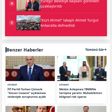
Yüreğir Belediye Başkanı görevden
4
uzaklaştırıldı
“Kürt Ahmet” lakaplı Ahmet Turgut
5
Ankara’da defnedildi
Benzer Haberler
Tümünü Gör
SİYASET
SİYASET
İYİ Partili Turhan Çömez’e
Mekke Anlaşması TBMM’de
"Sincan Cezaevi" açıklaması
tartışma yarattı: Muhalefetten
nedeniyle soruşturma açıldı
bölgesel risk uyarısı