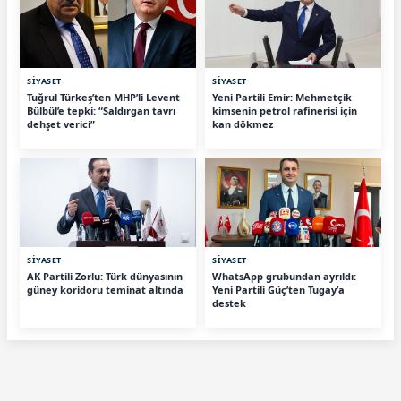
SİYASET
SİYASET
Tuğrul Türkeş’ten MHP’li Levent
Yeni Partili Emir: Mehmetçik
Bülbül’e tepki: “Saldırgan tavrı
kimsenin petrol rafinerisi için
dehşet verici”
kan dökmez
SİYASET
SİYASET
AK Partili Zorlu: Türk dünyasının
WhatsApp grubundan ayrıldı:
güney koridoru teminat altında
Yeni Partili Güç’ten Tugay’a
destek