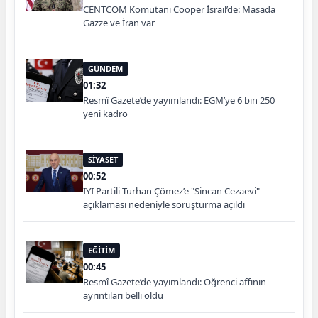
CENTCOM Komutanı Cooper İsrail’de: Masada
Gazze ve İran var
GÜNDEM
01:32
Resmî Gazete’de yayımlandı: EGM’ye 6 bin 250
yeni kadro
SİYASET
00:52
İYİ Partili Turhan Çömez’e "Sincan Cezaevi"
açıklaması nedeniyle soruşturma açıldı
EĞİTİM
00:45
Resmî Gazete’de yayımlandı: Öğrenci affının
ayrıntıları belli oldu