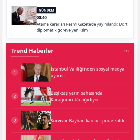
GÜNDEM
00:40
Atama kararları Resmi Gazete’de yayımlandı: Dört
diplomatik göreve yeni isim
Trend Haberler
İstanbul Valiliği’nden sosyal medya
1
uyarısı
Beşiktaş yarın sahasında
2
Karagümrük’ü ağırlıyor
Survivor Bayhan kanlar içinde kaldı!
3