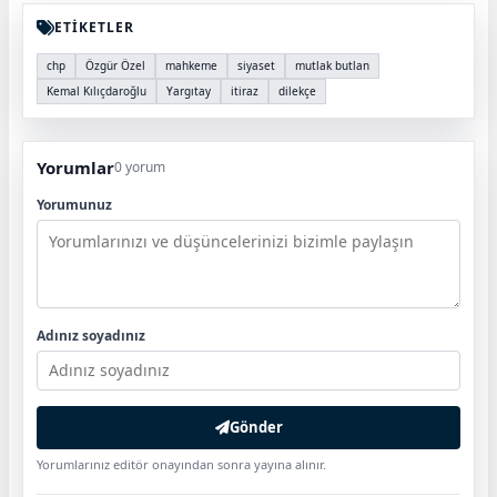
ETİKETLER
chp
Özgür Özel
mahkeme
siyaset
mutlak butlan
Kemal Kılıçdaroğlu
Yargıtay
itiraz
dilekçe
Yorumlar
0 yorum
Yorumunuz
Adınız soyadınız
Gönder
Yorumlarınız editör onayından sonra yayına alınır.