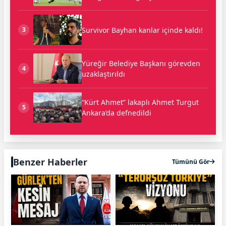
Survivor Bayhan kanlar içinde kaldı!
3
Yüreğir Belediye Başkanı görevden
4
uzaklaştırıldı
“Kürt Ahmet” lakaplı Ahmet Turgut
5
Ankara’da defnedildi
Benzer Haberler
Tümünü Gör