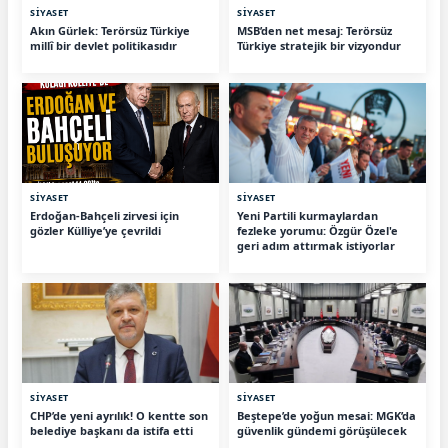
SİYASET
SİYASET
Akın Gürlek: Terörsüz Türkiye
MSB’den net mesaj: Terörsüz
millî bir devlet politikasıdır
Türkiye stratejik bir vizyondur
SİYASET
SİYASET
Erdoğan-Bahçeli zirvesi için
Yeni Partili kurmaylardan
gözler Külliye’ye çevrildi
fezleke yorumu: Özgür Özel'e
geri adım attırmak istiyorlar
SİYASET
SİYASET
CHP’de yeni ayrılık! O kentte son
Beştepe’de yoğun mesai: MGK’da
belediye başkanı da istifa etti
güvenlik gündemi görüşülecek