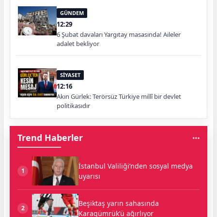
GÜNDEM
12:29
6 Şubat davaları Yargıtay masasında! Aileler
adalet bekliyor
SİYASET
12:16
Akın Gürlek: Terörsüz Türkiye millî bir devlet
politikasıdır
Trend Haberler
İstanbul Valiliği’nden sosyal medya
1
uyarısı
Beşiktaş yarın sahasında
2
Karagümrük’ü ağırlıyor