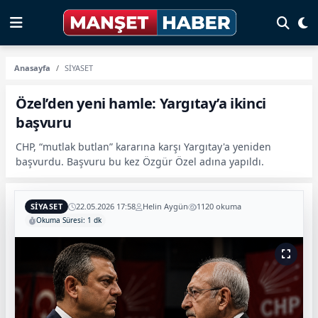
Anasayfa
SİYASET
Özel’den yeni hamle: Yargıtay’a ikinci
başvuru
CHP, “mutlak butlan” kararına karşı Yargıtay'a yeniden
başvurdu. Başvuru bu kez Özgür Özel adına yapıldı.
SİYASET
22.05.2026 17:58
Helin Aygün
1120 okuma
Okuma Süresi: 1 dk