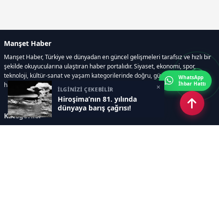
Manşet Haber
Manşet Haber, Türkiye ve dünyadan en güncel gelişmeleri tarafsız ve hızlı bir
şekilde okuyucularına ulaştıran haber portalıdır. Siyaset, ekonomi, spor,
teknoloji, kültür-sanat ve yaşam kategorilerinde doğru, güvenilir ve anlık
WhatsApp
İhbar Hattı
haberler sunar.
×
İLGİNİZİ ÇEKEBİLİR
Hiroşima’nın 81. yılında
dünyaya barış çağrısı!
Kategoriler
GÜNDEM
ÖZEL HABER
SİYASET
EKONOMİ
DÜNYA
SPOR
EĞİTİM
ENERJİ
DİĞER
MANŞET
SAĞLIK
MAGAZİN