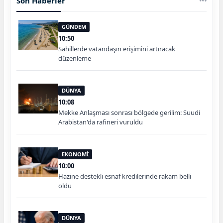
Son Haberler
GÜNDEM
10:50
Sahillerde vatandaşın erişimini artıracak
düzenleme
DÜNYA
10:08
Mekke Anlaşması sonrası bölgede gerilim: Suudi
Arabistan'da rafineri vuruldu
EKONOMİ
10:00
Hazine destekli esnaf kredilerinde rakam belli
oldu
DÜNYA