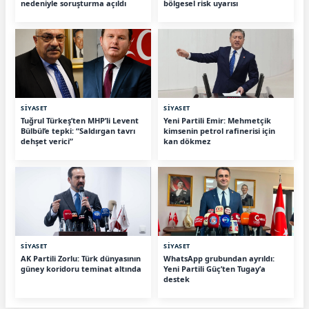
nedeniyle soruşturma açıldı
bölgesel risk uyarısı
SİYASET
SİYASET
Tuğrul Türkeş’ten MHP’li Levent
Yeni Partili Emir: Mehmetçik
Bülbül’e tepki: “Saldırgan tavrı
kimsenin petrol rafinerisi için
dehşet verici”
kan dökmez
SİYASET
SİYASET
AK Partili Zorlu: Türk dünyasının
WhatsApp grubundan ayrıldı:
güney koridoru teminat altında
Yeni Partili Güç’ten Tugay’a
destek