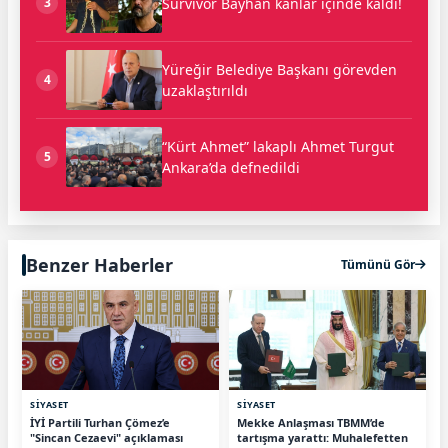
Survivor Bayhan kanlar içinde kaldı!
3
Yüreğir Belediye Başkanı görevden
4
uzaklaştırıldı
“Kürt Ahmet” lakaplı Ahmet Turgut
5
Ankara’da defnedildi
Benzer Haberler
Tümünü Gör
SİYASET
SİYASET
İYİ Partili Turhan Çömez’e
Mekke Anlaşması TBMM’de
"Sincan Cezaevi" açıklaması
tartışma yarattı: Muhalefetten