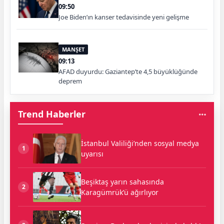
09:50
Joe Biden’ın kanser tedavisinde yeni gelişme
MANŞET
09:13
AFAD duyurdu: Gaziantep’te 4,5 büyüklüğünde
deprem
Trend Haberler
İstanbul Valiliği’nden sosyal medya
1
uyarısı
Beşiktaş yarın sahasında
2
Karagümrük’ü ağırlıyor