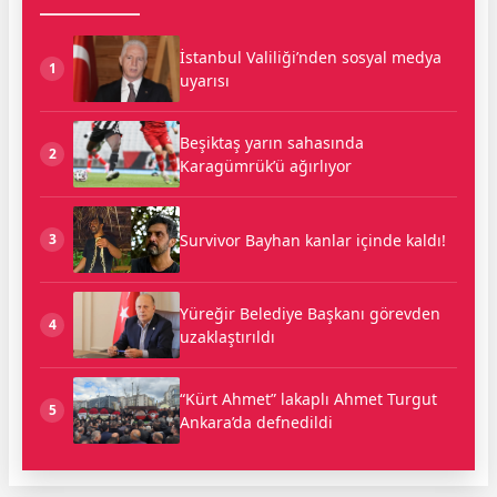
İstanbul Valiliği’nden sosyal medya
1
uyarısı
Beşiktaş yarın sahasında
2
Karagümrük’ü ağırlıyor
Survivor Bayhan kanlar içinde kaldı!
3
Yüreğir Belediye Başkanı görevden
4
uzaklaştırıldı
“Kürt Ahmet” lakaplı Ahmet Turgut
5
Ankara’da defnedildi