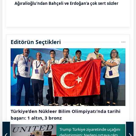
Ağıralioğlu’ndan Bahçeli ve Erdoğan’a çok sert sözler
Editörün Seçtikleri
Türkiye’den Nükleer Bilim Olimpiyatı’nda tarihi
başarı: 1 altın, 3 bronz
Trump Türkiye ziyaretinde uçağını
değiştirmişti: Nedeni ortaya çıktı