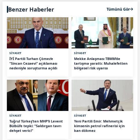
Benzer Haberler
Tümünü Gör
SİYASET
SİYASET
İYİ Partili Turhan Çömez’e
Mekke Anlaşması TBMM’de
"Sincan Cezaevi" açıklaması
tartışma yarattı: Muhalefetten
nedeniyle soruşturma açıldı
bölgesel risk uyarısı
SİYASET
SİYASET
Tuğrul Türkeş’ten MHP’li Levent
Yeni Partili Emir: Mehmetçik
Bülbül’e tepki: “Saldırgan tavrı
kimsenin petrol rafinerisi için
dehşet verici”
kan dökmez