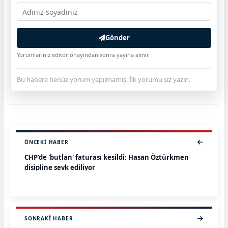
Gönder
Yorumlarınız editör onayından sonra yayına alınır.
Bu habere henüz yorum yapılmamış. İlk yorumu siz yazın.
ÖNCEKI HABER
CHP'de 'butlan' faturası kesildi: Hasan Öztürkmen
disipline sevk ediliyor
SONRAKI HABER