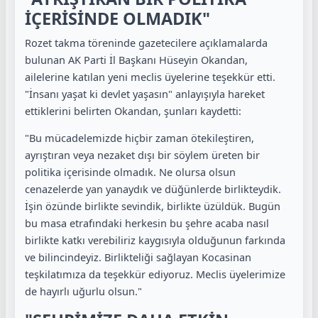
İÇERİSİNDE OLMADIK"
Rozet takma töreninde gazetecilere açıklamalarda
bulunan AK Parti İl Başkanı Hüseyin Okandan,
ailelerine katılan yeni meclis üyelerine teşekkür etti.
"İnsanı yaşat ki devlet yaşasın" anlayışıyla hareket
ettiklerini belirten Okandan, şunları kaydetti:
"Bu mücadelemizde hiçbir zaman ötekileştiren,
ayrıştıran veya nezaket dışı bir söylem üreten bir
politika içerisinde olmadık. Ne olursa olsun
cenazelerde yan yanaydık ve düğünlerde birlikteydik.
İşin özünde birlikte sevindik, birlikte üzüldük. Bugün
bu masa etrafındaki herkesin bu şehre acaba nasıl
birlikte katkı verebiliriz kaygısıyla olduğunun farkında
ve bilincindeyiz. Birlikteliği sağlayan Kocasinan
teşkilatımıza da teşekkür ediyoruz. Meclis üyelerimize
de hayırlı uğurlu olsun."