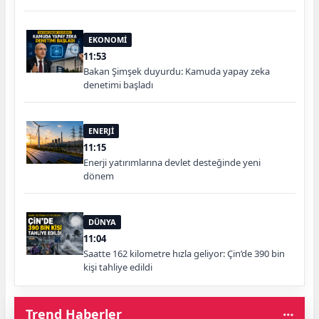
EKONOMİ
11:53
Bakan Şimşek duyurdu: Kamuda yapay zeka
denetimi başladı
ENERJİ
11:15
Enerji yatırımlarına devlet desteğinde yeni
dönem
DÜNYA
11:04
Saatte 162 kilometre hızla geliyor: Çin’de 390 bin
kişi tahliye edildi
Trend Haberler