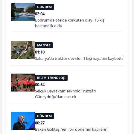
GÜNDEM
02:04
Bodrum’da otelde korkutan olay! 15 kişi
hastanelik oldu
MANŞET
01:10
Sakarya’da traktör devrildi: 1 kişi hayatını kaybetti
BİLİM-TEKNOLOJİ
00:54
Selçuk Bayraktar: Teknoloji rüzgârı
Güneydoğu’dan esecek
GÜNDEM
00:27
Bakan Göktaş: Yeni bir dönemin kapılarını