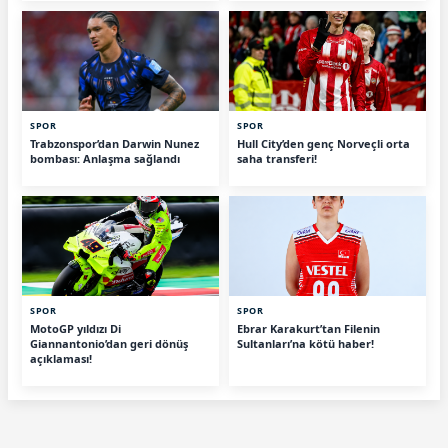
SPOR
SPOR
Trabzonspor’dan Darwin Nunez
Hull City’den genç Norveçli orta
bombası: Anlaşma sağlandı
saha transferi!
SPOR
SPOR
MotoGP yıldızı Di
Ebrar Karakurt’tan Filenin
Giannantonio’dan geri dönüş
Sultanları’na kötü haber!
açıklaması!