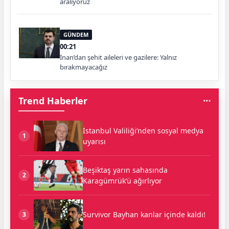
aralıyoruz
GÜNDEM
00:21
İnan’dan şehit aileleri ve gazilere: Yalnız
bırakmayacağız
Trend Haberler
İstanbul Valiliği’nden sosyal medya
1
uyarısı
Beşiktaş yarın sahasında
2
Karagümrük’ü ağırlıyor
Survivor Bayhan kanlar içinde kaldı!
3