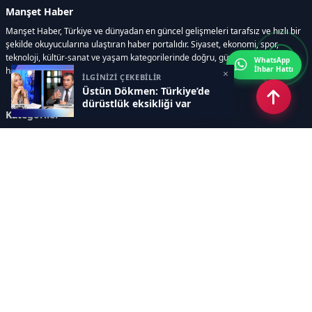
Manşet Haber
Manşet Haber, Türkiye ve dünyadan en güncel gelişmeleri tarafsız ve hızlı bir
şekilde okuyucularına ulaştıran haber portalıdır. Siyaset, ekonomi, spor,
teknoloji, kültür-sanat ve yaşam kategorilerinde doğru, güvenilir ve anlık
WhatsApp
İhbar Hattı
haberler sunar.
×
İLGİNİZİ ÇEKEBİLİR
Üstün Dökmen: Türkiye’de
dürüstlük eksikliği var
Kategoriler
GÜNDEM
ÖZEL HABER
SİYASET
EKONOMİ
DÜNYA
SPOR
EĞİTİM
ENERJİ
DİĞER
MANŞET
SAĞLIK
MAGAZİN
BİLİM-TEKNOLOJİ
KÜLTÜR-SANAT
SEKTÖREL SİTELERİMİZ
YAZARLAR