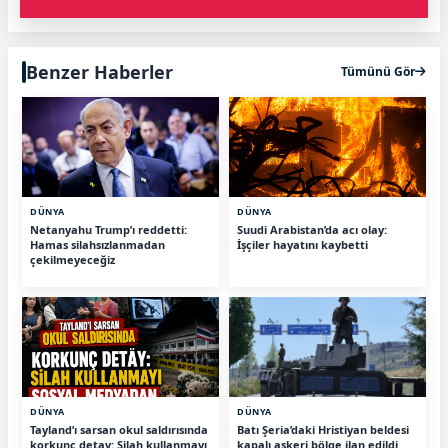
Benzer Haberler
Tümünü Gör
DÜNYA
DÜNYA
Netanyahu Trump’ı reddetti:
Suudi Arabistan’da acı olay:
Hamas silahsızlanmadan
İşçiler hayatını kaybetti
çekilmeyeceğiz
DÜNYA
DÜNYA
Tayland’ı sarsan okul saldırısında
Batı Şeria’daki Hristiyan beldesi
korkunç detay: Silah kullanmayı
kapalı askeri bölge ilan edildi