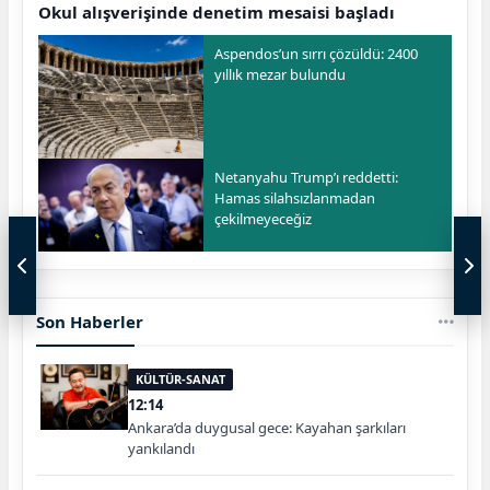
Okul alışverişinde denetim mesaisi başladı
Aspendos’un sırrı çözüldü: 2400
yıllık mezar bulundu
Netanyahu Trump’ı reddetti:
Hamas silahsızlanmadan
çekilmeyeceğiz
Son Haberler
KÜLTÜR-SANAT
12:14
Ankara’da duygusal gece: Kayahan şarkıları
yankılandı