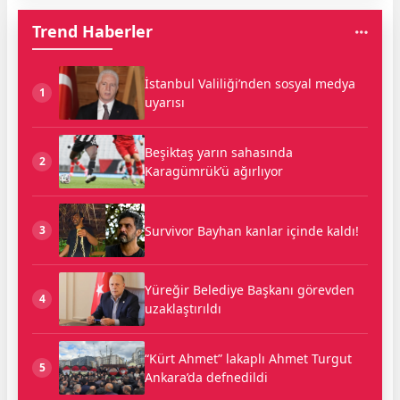
Trend Haberler
İstanbul Valiliği’nden sosyal medya
1
uyarısı
Beşiktaş yarın sahasında
2
Karagümrük’ü ağırlıyor
Survivor Bayhan kanlar içinde kaldı!
3
Yüreğir Belediye Başkanı görevden
4
uzaklaştırıldı
“Kürt Ahmet” lakaplı Ahmet Turgut
5
Ankara’da defnedildi