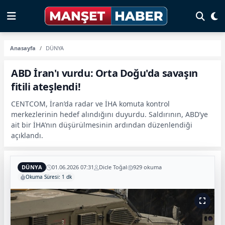
Anasayfa
DÜNYA
ABD İran'ı vurdu: Orta Doğu'da savaşın
fitili ateşlendi!
CENTCOM, İran’da radar ve İHA komuta kontrol
merkezlerinin hedef alındığını duyurdu. Saldırının, ABD’ye
ait bir İHA’nın düşürülmesinin ardından düzenlendiği
açıklandı.
DÜNYA
01.06.2026 07:31
Dicle Toğal
929 okuma
Okuma Süresi: 1 dk