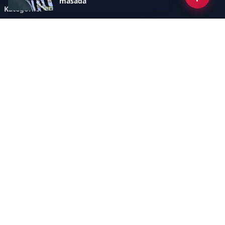
masada
Kategoriler
GÜNDEM
ÖZEL HABER
SİYASET
EKONOMİ
DÜNYA
SPOR
EĞİTİM
ENERJİ
DİĞER
MANŞET
SAĞLIK
MAGAZİN
BİLİM-TEKNOLOJİ
KÜLTÜR-SANAT
SEKTÖREL SİTELERİMİZ
YAZARLAR
KÜNYE
Sayfalar
AÇIK RIZA METNİ
ÇEREZ POLİTİKASI
AYDINLATMA METNİ
VERİ İHLALİ PROSEDÜRÜ